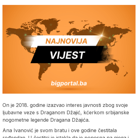
On je 2018. godine izazvao interes javnosti zbog svoje
ljubavne veze s Draganom Džajić, kćerkom srbijanske
nogometne legende Dragana Džajića.
Ana Ivanović je svom bratu i ove godine čestitala
rođendan. U čestitci je istakla da je ponosna na njega i