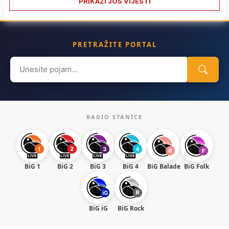
PRIKAŽI JOŠ VIJESTI
PRETRAŽITE PORTAL
Search
for:
RADIO STANICE
BiG 1
BiG 2
BiG 3
BiG 4
BiG Balade
BiG Folk
BiG iG
BiG Rock