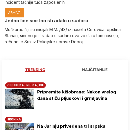
incident tačnije tuča zaposlenih.
ARHIVA
Јedno lice smrtno stradalo u sudaru
Muškarac čiji su inicijali M.M. /43/ iz naselja Cerovica, opština
Stanari, smrtno je stradao u sudaru dva vozila u tom naselju,
rečeno je Srni iz Policijske uprave Doboj.
TRENDING
NAJČITANIJE
REPUBLIKA SRPSKA / BIH
Pripremite kišobrane: Nakon vrelog
dana stižu pljuskovi i grmljavina
HRONIKA
Na Јarinju privedena tri srpska