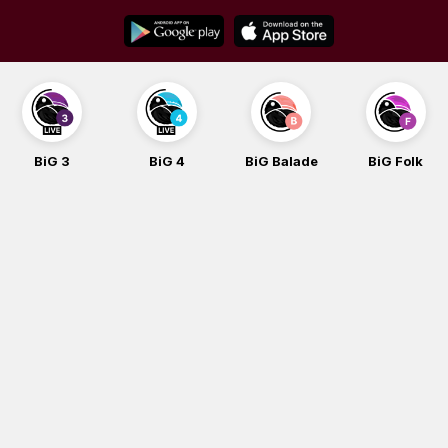
Skip
to
content
BiG 3
BiG 4
BiG Balade
BiG Folk