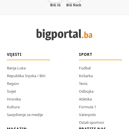
BiG iG
BiG Rock
VIJESTI
SPORT
Banja Luka
Fudbal
Republika Srpska / BiH
Košarka
Region
Tenis
Svijet
Odbojka
Hronika
Atletika
Kultura
Formula 1
Saopštenje za medije
Vaterpolo
Ostali sportovi
MAGAZIN
PRATITE NAS