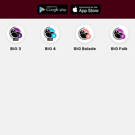
Skip
to
content
BiG 3
BiG 4
BiG Balade
BiG Folk