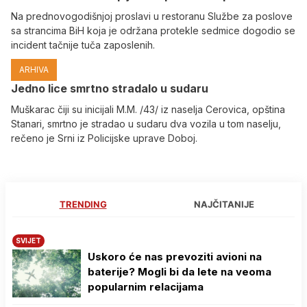
Na prednovogodišnjoj proslavi u restoranu Službe za poslove
sa strancima BiH koja je održana protekle sedmice dogodio se
incident tačnije tuča zaposlenih.
ARHIVA
Јedno lice smrtno stradalo u sudaru
Muškarac čiji su inicijali M.M. /43/ iz naselja Cerovica, opština
Stanari, smrtno je stradao u sudaru dva vozila u tom naselju,
rečeno je Srni iz Policijske uprave Doboj.
TRENDING
NAJČITANIJE
SVIJET
Uskoro će nas prevoziti avioni na
baterije? Mogli bi da lete na veoma
popularnim relacijama