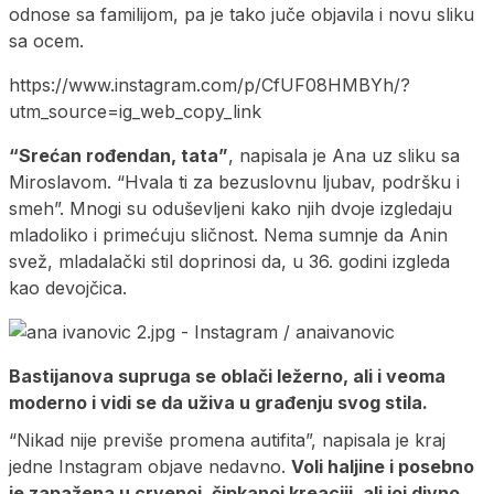
odnose sa familijom, pa je tako juče objavila i novu sliku
sa ocem.
https://www.instagram.com/p/CfUF08HMBYh/?
utm_source=ig_web_copy_link
“Srećan rođendan, tata”
, napisala je Ana uz sliku sa
Miroslavom. “Hvala ti za bezuslovnu ljubav, podršku i
smeh”. Mnogi su oduševljeni kako njih dvoje izgledaju
mladoliko i primećuju sličnost. Nema sumnje da Anin
svež, mladalački stil doprinosi da, u 36. godini izgleda
kao devojčica.
Bastijanova supruga se oblači ležerno, ali i veoma
moderno i vidi se da uživa u građenju svog stila.
“Nikad nije previše promena autifita”, napisala je kraj
jedne Instagram objave nedavno.
Voli haljine i posebno
je zapažena u crvenoj, čipkanoj kreaciji, ali joj divno