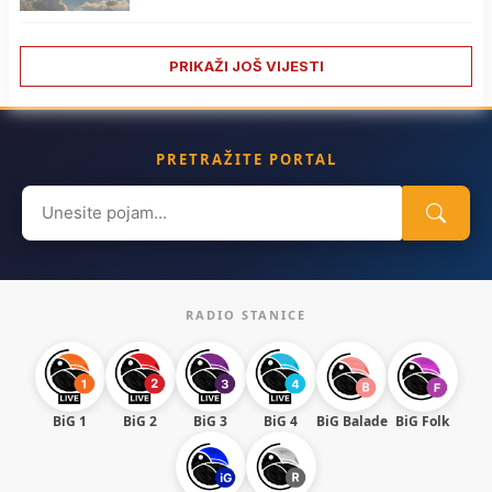
PRIKAŽI JOŠ VIJESTI
PRETRAŽITE PORTAL
Search
for:
RADIO STANICE
BiG 1
BiG 2
BiG 3
BiG 4
BiG Balade
BiG Folk