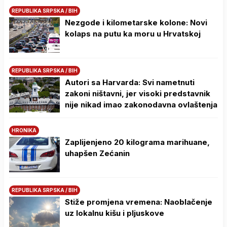
REPUBLIKA SRPSKA / BIH
Nezgode i kilometarske kolone: Novi
kolaps na putu ka moru u Hrvatskoj
REPUBLIKA SRPSKA / BIH
Autori sa Harvarda: Svi nametnuti
zakoni ništavni, jer visoki predstavnik
nije nikad imao zakonodavna ovlaštenja
HRONIKA
Zaplijenjeno 20 kilograma marihuane,
uhapšen Zećanin
REPUBLIKA SRPSKA / BIH
Stiže promjena vremena: Naoblačenje
uz lokalnu kišu i pljuskove