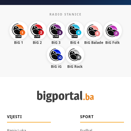
RADIO STANICE
BiG 1
BiG 2
BiG 3
BiG 4
BiG Balade
BiG Folk
BiG iG
BiG Rock
VIJESTI
SPORT
Banja Luka
Fudbal