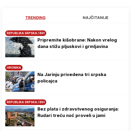
TRENDING
NAJČITANIJE
REPUBLIKA SRPSKA / BIH
Pripremite kišobrane: Nakon vrelog
dana stižu pljuskovi i grmljavina
HRONIKA
Na Јarinju privedena tri srpska
policajca
REPUBLIKA SRPSKA / BIH
Bez plata i zdravstvenog osiguranja:
Rudari treću noć proveli u jami