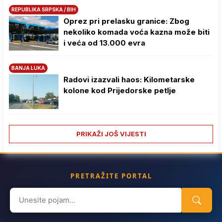
REPUBLIKA SRPSKA / BIH
Oprez pri prelasku granice: Zbog
nekoliko komada voća kazna može biti
i veća od 13.000 evra
BANJA LUKA
Radovi izazvali haos: Kilometarske
kolone kod Prijedorske petlje
PRIKAŽI JOŠ VIJESTI
PRETRAŽITE PORTAL
Search
for: