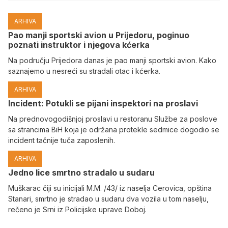
ARHIVA
Pao manji sportski avion u Prijedoru, poginuo
poznati instruktor i njegova kćerka
Na području Prijedora danas je pao manji sportski avion. Kako
saznajemo u nesreći su stradali otac i kćerka.
ARHIVA
Incident: Potukli se pijani inspektori na proslavi
Na prednovogodišnjoj proslavi u restoranu Službe za poslove
sa strancima BiH koja je održana protekle sedmice dogodio se
incident tačnije tuča zaposlenih.
ARHIVA
Јedno lice smrtno stradalo u sudaru
Muškarac čiji su inicijali M.M. /43/ iz naselja Cerovica, opština
Stanari, smrtno je stradao u sudaru dva vozila u tom naselju,
rečeno je Srni iz Policijske uprave Doboj.