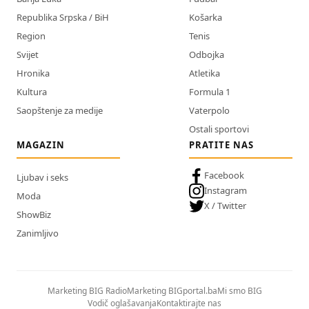
Republika Srpska / BiH
Košarka
Region
Tenis
Svijet
Odbojka
Hronika
Atletika
Kultura
Formula 1
Saopštenje za medije
Vaterpolo
Ostali sportovi
MAGAZIN
PRATITE NAS
Facebook
Ljubav i seks
Instagram
Moda
X / Twitter
ShowBiz
Zanimljivo
Marketing BIG Radio
Marketing BIGportal.ba
Mi smo BIG
Vodič oglašavanja
Kontaktirajte nas