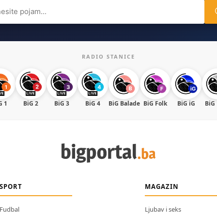
ch
RADIO STANICE
G 1
BiG 2
BiG 3
BiG 4
BiG Balade
BiG Folk
BiG iG
BiG
SPORT
MAGAZIN
Fudbal
Ljubav i seks