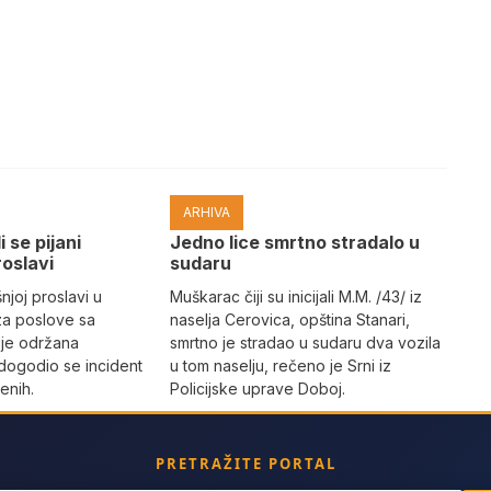
ARHIVA
i se pijani
Јedno lice smrtno stradalo u
roslavi
sudaru
joj proslavi u
Muškarac čiji su inicijali M.M. /43/ iz
za poslove sa
naselja Cerovica, opština Stanari,
 je održana
smrtno je stradao u sudaru dva vozila
dogodio se incident
u tom naselju, rečeno je Srni iz
enih.
Policijske uprave Doboj.
PRETRAŽITE PORTAL