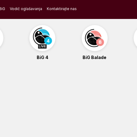
BiG
Vodič oglašavanja
Kontaktirajte nas
BiG 4
BiG Balade