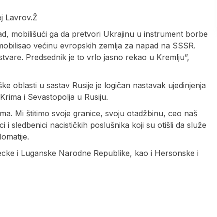
ej Lavrov.Ž
d, mobilišući ga da pretvori Ukrajinu u instrument borbe
o mobilisao većinu evropskih zemlja za napad na SSSR.
tvare. Predsednik je to vrlo jasno rekao u Kremlju”,
 oblasti u sastav Rusije je logičan nastavak ujedinjenja
Krima i Sevastopolja u Rusiju.
ma. Mi štitimo svoje granice, svoju otadžbinu, ceo naš
i sledbenici nacističkih poslušnika koji su otišli da služe
omatije.
ecke i Luganske Narodne Republike, kao i Hersonske i