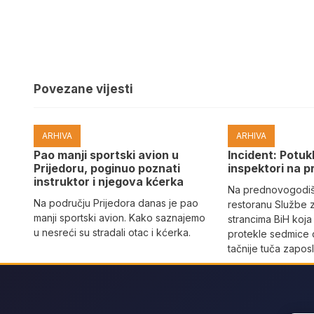
Povezane vijesti
ARHIVA
ARHIVA
Pao manji sportski avion u
Incident: Potukl
Prijedoru, poginuo poznati
inspektori na p
instruktor i njegova kćerka
Na prednovogodišn
Na području Prijedora danas je pao
restoranu Službe 
manji sportski avion. Kako saznajemo
strancima BiH koja
u nesreći su stradali otac i kćerka.
protekle sedmice 
tačnije tuča zaposl