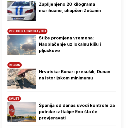
Zaplijenjeno 20 kilograma
marihuane, uhapšen Zećanin
REPUBLIKA SRPSKA / BIH
Stiže promjena vremena:
Naoblačenje uz lokalnu kišu i
pljuskove
REGION
Hrvatska: Bunari presušili, Dunav
na istorijskom minimumu
SVIJET
Španija od danas uvodi kontrole za
putnike iz Italije: Evo šta će
provjeravati