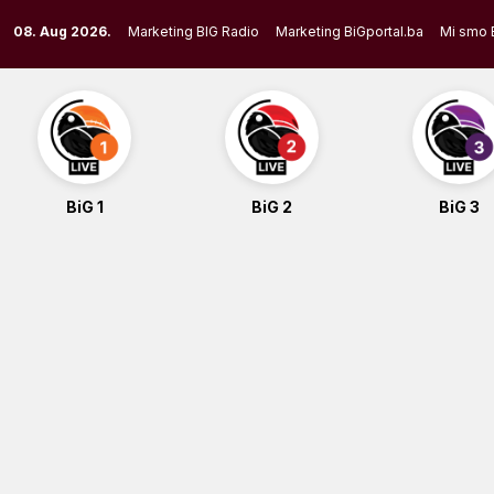
Skip
08. Aug 2026.
Marketing BIG Radio
Marketing BiGportal.ba
Mi smo 
to
content
BiG 1
BiG 2
BiG 3