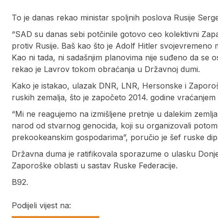
To je danas rekao ministar spoljnih poslova Rusije Serg
“SAD su danas sebi potčinile gotovo ceo kolektivni Zapa
protiv Rusije. Baš kao što je Adolf Hitler svojevremen
Kao ni tada, ni sadašnjim planovima nije suđeno da se os
rekao je Lavrov tokom obraćanja u Državnoj dumi.
Kako je istakao, ulazak DNR, LNR, Hersonske i Zaporoške
ruskih zemalja, što je započeto 2014. godine vraćanjem 
“Mi ne reagujemo na izmišljene pretnje u dalekim zemlja
narod od stvarnog genocida, koji su organizovali potomci 
prekookeanskim gospodarima”, poručio je šef ruske dipl
Državna duma je ratifikovala sporazume o ulasku Donj
Zaporoške oblasti u sastav Ruske Federacije.
B92.
Podijeli vijest na: