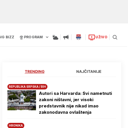
BIG BIZZ
PROGRAM
UŽIVO
TRENDING
NAJČITANIJE
REPUBLIKA SRPSKA / BIH
Autori sa Harvarda: Svi nametnuti
zakoni ništavni, jer visoki
predstavnik nije nikad imao
zakonodavna ovlaštenja
HRONIKA