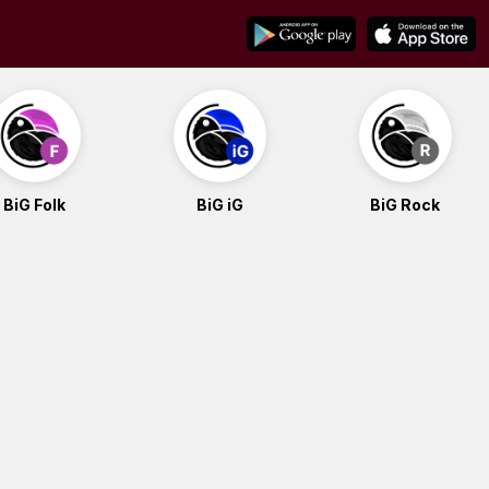
BiG Folk
BiG iG
BiG Rock