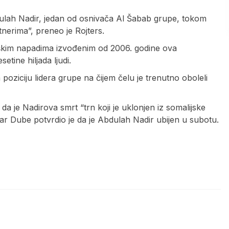
bdulah Nadir, jedan od osnivača Al Šabab grupe, tokom
erima”, preneo je Rojters.
škim napadima izvođenim od 2006. godine ova
tine hiljada ljudi.
oziciju lidera grupe na čijem čelu je trenutno oboleli
da je Nadirova smrt “trn koji je uklonjen iz somalijske
ar Dube potvrdio je da je Abdulah Nadir ubijen u subotu.