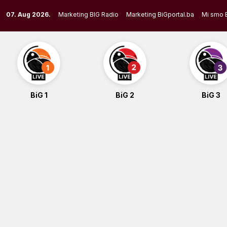
Skip
07. Aug 2026.
Marketing BIG Radio
Marketing BiGportal.ba
Mi smo 
to
content
BiG 1
BiG 2
BiG 3