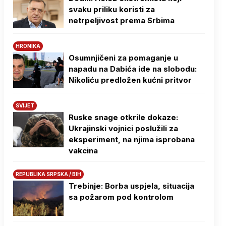
svaku priliku koristi za
netrpeljivost prema Srbima
HRONIKA
Osumnjičeni za pomaganje u
napadu na Dabića ide na slobodu:
Nikoliću predložen kućni pritvor
SVIJET
Ruske snage otkrile dokaze:
Ukrajinski vojnici poslužili za
eksperiment, na njima isprobana
vakcina
REPUBLIKA SRPSKA / BIH
Trebinje: Borba uspjela, situacija
sa požarom pod kontrolom