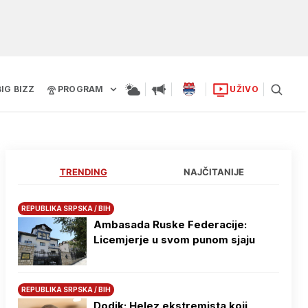
BIG BIZZ
PROGRAM
UŽIVO
TRENDING
NAJČITANIJE
REPUBLIKA SRPSKA / BIH
Ambasada Ruske Federacije:
Licemjerje u svom punom sjaju
REPUBLIKA SRPSKA / BIH
Dodik: Helez ekstremista koji