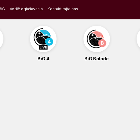
BiG
Vodič oglašavanja
Kontaktirajte nas
BiG 4
BiG Balade