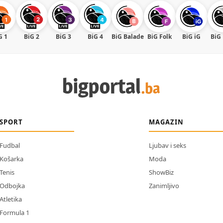
G 1
BiG 2
BiG 3
BiG 4
BiG Balade
BiG Folk
BiG iG
BiG
SPORT
MAGAZIN
Fudbal
Ljubav i seks
Košarka
Moda
Tenis
ShowBiz
Odbojka
Zanimljivo
Atletika
Formula 1