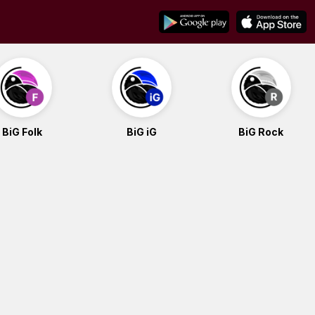
BiG Folk
BiG iG
BiG Rock