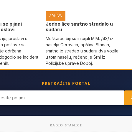
ARHIVA
i se pijani
Јedno lice smrtno stradalo u
roslavi
sudaru
joj proslavi u
Muškarac čiji su inicijali M.M. /43/ iz
za poslove sa
naselja Cerovica, opština Stanari,
 je održana
smrtno je stradao u sudaru dva vozila
dogodio se incident
u tom naselju, rečeno je Srni iz
enih.
Policijske uprave Doboj.
PRETRAŽITE PORTAL
ch
RADIO STANICE