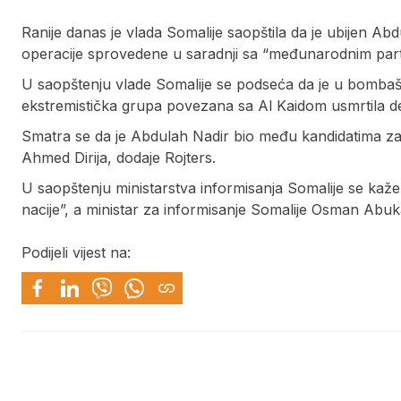
Ranije danas je vlada Somalije saopštila da je ubijen A
operacije sprovedene u saradnji sa “međunarodnim partn
U saopštenju vlade Somalije se podseća da je u bomba
ekstremistička grupa povezana sa Al Kaidom usmrtila dese
Smatra se da je Abdulah Nadir bio među kandidatima za p
Ahmed Dirija, dodaje Rojters.
U saopštenju ministarstva informisanja Somalije se kaže 
nacije”, a ministar za informisanje Somalije Osman Abuk
Podijeli vijest na: