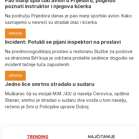
Pao manji sportski avion u Prijedoru, poginuo
poznati instruktor i njegova kćerka
Na području Prijedora danas je pao manji sportski avion. Kako
saznajemo u nesreći su stradali otac i kćerka.
ARHIVA
Incident: Potukli se pijani inspektori na proslavi
Na prednovogodišnjoj proslavi u restoranu Službe za poslove
sa strancima BiH koja je održana protekle sedmice dogodio se
incident tačnije tuča zaposlenih.
ARHIVA
Јedno lice smrtno stradalo u sudaru
Muškarac čiji su inicijali M.M. /43/ iz naselja Cerovica, opština
Stanari, smrtno je stradao u sudaru dva vozila u tom naselju,
rečeno je Srni iz Policijske uprave Doboj.
TRENDING
NAJČITANIJE