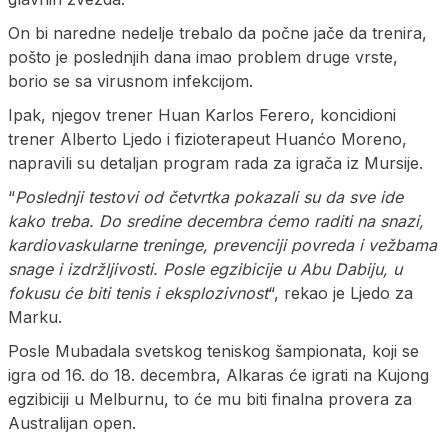
On bi naredne nedelje trebalo da počne jače da trenira,
pošto je poslednjih dana imao problem druge vrste,
borio se sa virusnom infekcijom.
Ipak, njegov trener Huan Karlos Ferero, koncidioni
trener Alberto Ljedo i fizioterapeut Huanćo Moreno,
napravili su detaljan program rada za igrača iz Mursije.
“
Poslednji testovi od četvrtka pokazali su da sve ide
kako treba. Do sredine decembra ćemo raditi na snazi,
kardiovaskularne treninge, prevenciji povreda i vežbama
snage i izdržljivosti. Posle egzibicije u Abu Dabiju, u
fokusu će biti tenis i eksplozivnost
“, rekao je Ljedo za
Marku.
Posle Mubadala svetskog teniskog šampionata, koji se
igra od 16. do 18. decembra, Alkaras će igrati na Kujong
egzibiciji u Melburnu, to će mu biti finalna provera za
Australijan open.