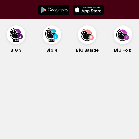
Skip
to
content
BiG 3
BiG 4
BiG Balade
BiG Folk