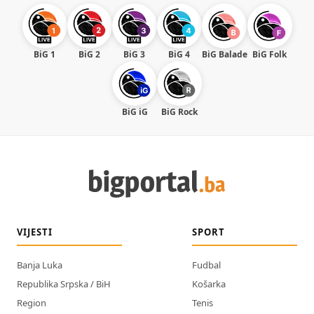
BiG 1
BiG 2
BiG 3
BiG 4
BiG Balade
BiG Folk
BiG iG
BiG Rock
VIJESTI
SPORT
Banja Luka
Fudbal
Republika Srpska / BiH
Košarka
Region
Tenis