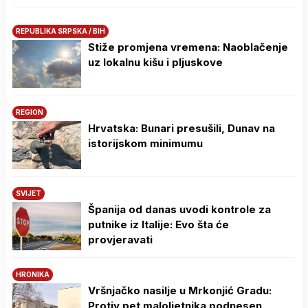
REPUBLIKA SRPSKA / BIH
Stiže promjena vremena: Naoblačenje
uz lokalnu kišu i pljuskove
REGION
Hrvatska: Bunari presušili, Dunav na
istorijskom minimumu
SVIJET
Španija od danas uvodi kontrole za
putnike iz Italije: Evo šta će
provjeravati
HRONIKA
Vršnjačko nasilje u Mrkonjić Gradu:
Protiv pet maloljetnika podnesen