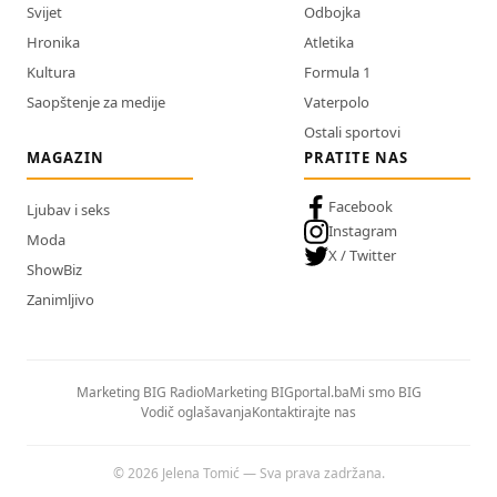
Svijet
Odbojka
Hronika
Atletika
Kultura
Formula 1
Saopštenje za medije
Vaterpolo
Ostali sportovi
MAGAZIN
PRATITE NAS
Facebook
Ljubav i seks
Instagram
Moda
X / Twitter
ShowBiz
Zanimljivo
Marketing BIG Radio
Marketing BIGportal.ba
Mi smo BIG
Vodič oglašavanja
Kontaktirajte nas
© 2026 Jelena Tomić — Sva prava zadržana.