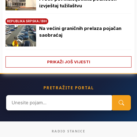
izvještaj tužilaštvu
REPUBLIKA SRPSKA / BIH
Na većini graničnih prelaza pojačan
saobraćaj
PRIKAŽI JOŠ VIJESTI
PRETRAŽITE PORTAL
Search
for:
RADIO STANICE