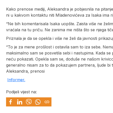
Kako prenose mediji, Aleksandra je pobjesnila na pitanje 
ni u kakvom kontaktu niti Mladenovićeva za Isaka ima rij
“Ne bih komentarisala Isaka uopšte. Zaista više ne želi
vraćala na tu priču. Ne zanima me ništa što se njega tiče”
Priznala je da se opekla i više ne želi da javnosti prika
“To je za mene prošlost i ostavila sam to iza sebe. N
maksimalno sam se posvetila sebi i nastupima. Kada se p
neću pokazati. Opekla sam se, doduše ne našom krivicom,
generalno nisam za to da pokazujem partnera, ljude bi t
Aleksandra, prenosi
Informer.
Podijeli vijest na: