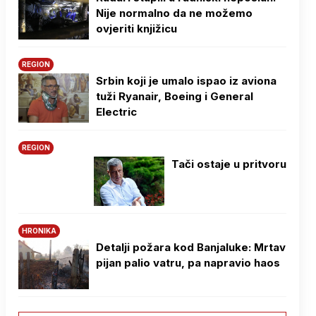
Nije normalno da ne možemo
ovjeriti knjižicu
REGION
Srbin koji je umalo ispao iz aviona
tuži Ryanair, Boeing i General
Electric
REGION
Tači ostaje u pritvoru
HRONIKA
Detalji požara kod Banjaluke: Mrtav
pijan palio vatru, pa napravio haos