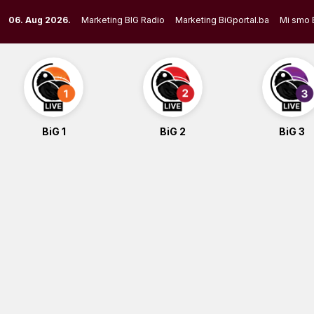
Skip
06. Aug 2026.
Marketing BIG Radio
Marketing BiGportal.ba
Mi smo 
to
content
BiG 1
BiG 2
BiG 3