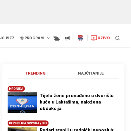
BIG BIZZ
PROGRAM
UŽIVO
TRENDING
NAJČITANIJE
HRONIKA
Tijelo žene pronađeno u dvorištu
kuće u Laktašima, naložena
obdukcija
REPUBLIKA SRPSKA / BIH
Rudari stupili u radnički neposluh: