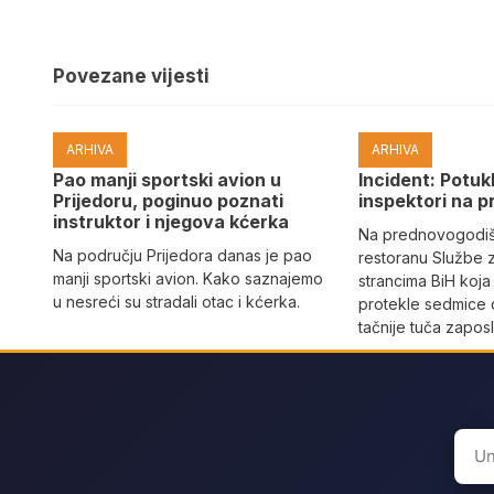
Povezane vijesti
ARHIVA
ARHIVA
Pao manji sportski avion u
Incident: Potukl
Prijedoru, poginuo poznati
inspektori na p
instruktor i njegova kćerka
Na prednovogodišn
Na području Prijedora danas je pao
restoranu Službe 
manji sportski avion. Kako saznajemo
strancima BiH koja
u nesreći su stradali otac i kćerka.
protekle sedmice 
tačnije tuča zaposl
Sear
for: