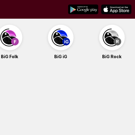
BiG Folk
BiG iG
BiG Rock