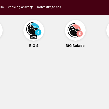
BiG
Vodič oglašavanja
Kontaktirajte nas
BiG 4
BiG Balade