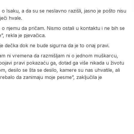
o Isaku, a da su se neslavno razišli, jasno je pošto nisu
eči hvale.
m o njemu da pričam. Nismo ostali u kontaktu i ne bih se
, rekla je pjevačica.
zuje dečka dok ne bude sigurna da je to onaj pravi.
emam ni vremena da razmišljam ni o jednom muškarcu,
ojavi pravi pokazaću ga, dotad ga više nikada u životu
 desilo se šta se desilo, kamere su nas uhvatile, ali
rebalo da zanimaju moje pesme”, zaključila je