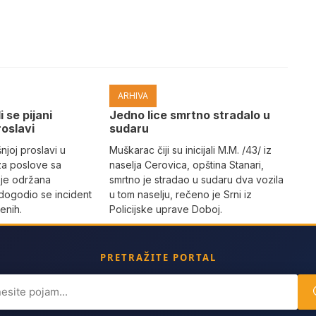
ARHIVA
i se pijani
Јedno lice smrtno stradalo u
roslavi
sudaru
joj proslavi u
Muškarac čiji su inicijali M.M. /43/ iz
za poslove sa
naselja Cerovica, opština Stanari,
 je održana
smrtno je stradao u sudaru dva vozila
dogodio se incident
u tom naselju, rečeno je Srni iz
enih.
Policijske uprave Doboj.
PRETRAŽITE PORTAL
ch