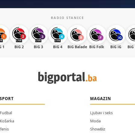
RADIO STANICE
G 1
BiG 2
BiG 3
BiG 4
BiG Balade
BiG Folk
BiG iG
BiG
SPORT
MAGAZIN
Fudbal
Ljubav i seks
Košarka
Moda
Tenis
ShowBiz