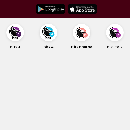
Skip
to
content
BiG 3
BiG 4
BiG Balade
BiG Folk