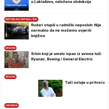
u Laktašima, naložena obdukcija
REPUBLIKA SRPSKA / BIH
Rudari stupili u radnički neposluh: Nije
normalno da ne možemo ovjeriti
knjižicu
REGION
Srbin koji je umalo ispao iz aviona tuži
Ryanair, Boeing i General Electric
REGION
Tači ostaje u pritvoru
HRONIKA