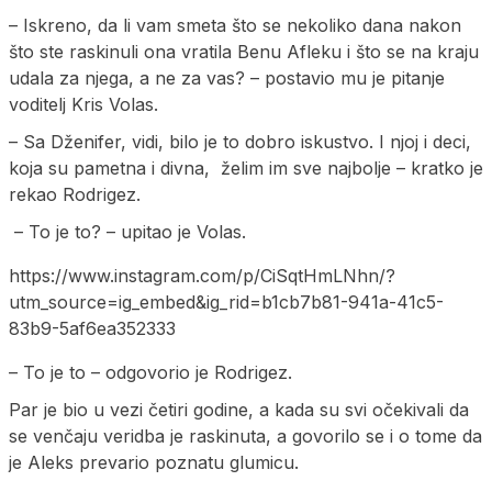
– Iskreno, da li vam smeta što se nekoliko dana nakon
što ste raskinuli ona vratila Benu Afleku i što se na kraju
udala za njega, a ne za vas? – postavio mu je pitanje
voditelj Kris Volas.
– Sa Dženifer, vidi, bilo je to dobro iskustvo. I njoj i deci,
koja su pametna i divna, želim im sve najbolje – kratko je
rekao Rodrigez.
– To je to? – upitao je Volas.
https://www.instagram.com/p/CiSqtHmLNhn/?
utm_source=ig_embed&ig_rid=b1cb7b81-941a-41c5-
83b9-5af6ea352333
– To je to – odgovorio je Rodrigez.
Par je bio u vezi četiri godine, a kada su svi očekivali da
se venčaju veridba je raskinuta, a govorilo se i o tome da
je Aleks prevario poznatu glumicu.