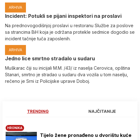
ARHIVA
Incident: Potukli se pijani inspektori na proslavi
Na prednovogodišnjoj proslavi u restoranu Službe za poslove
sa strancima BiH koja je održana protekle sedmice dogodio se
incident tačnije tuča zaposlenih.
ARHIVA
Јedno lice smrtno stradalo u sudaru
Muškarac čiji su inicijali M.M. /43/ iz naselja Cerovica, opština
Stanari, smrtno je stradao u sudaru dva vozila u tom naselju,
rečeno je Srni iz Policijske uprave Doboj.
TRENDING
NAJČITANIJE
HRONIKA
Tijelo žene pronađeno u dvorištu kuće