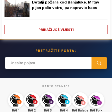
Detalji požara kod Banjaluke: Mrtav
pijan palio vatru, pa napravio haos
PRIKAŽI JOŠ VIJESTI
PRETRAŽITE PORTAL
Search
for:
RADIO STANICE
BiG 1
BiG 2
BiG 3
BiG 4
BiG Balade
BiG Folk