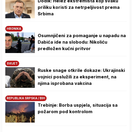
Dodik: Helez ekstremista koji svaku
priliku koristi za netrpeljivost prema
Srbima
HRONIKA
Osumnjičeni za pomaganje u napadu na
Dabića ide na slobodu: Nikoliću
predložen kućni pritvor
SVIJET
Ruske snage otkrile dokaze: Ukrajinski
vojnici poslužili za eksperiment, na
njima isprobana vakcina
REPUBLIKA SRPSKA / BIH
Trebinje: Borba uspjela, situacija sa
požarom pod kontrolom