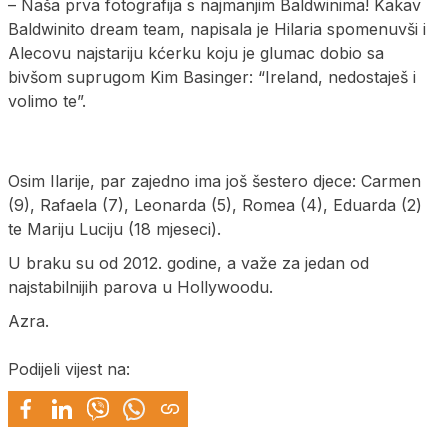
– Naša prva fotografija s najmanjim Baldwinima! Kakav
Baldwinito dream team, napisala je Hilaria spomenuvši i
Alecovu najstariju kćerku koju je glumac dobio sa
bivšom suprugom Kim Basinger: “Ireland, nedostaješ i
volimo te”.
Osim Ilarije, par zajedno ima još šestero djece: Carmen
(9), Rafaela (7), Leonarda (5), Romea (4), Eduarda (2)
te Mariju Luciju (18 mjeseci).
U braku su od 2012. godine, a važe za jedan od
najstabilnijih parova u Hollywoodu.
Azra.
Podijeli vijest na: