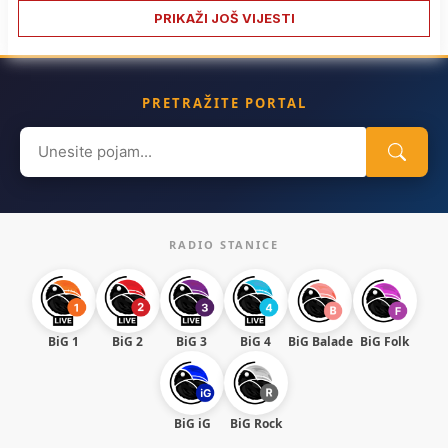
PRIKAŽI JOŠ VIJESTI
PRETRAŽITE PORTAL
Search
for:
RADIO STANICE
BiG 1
BiG 2
BiG 3
BiG 4
BiG Balade
BiG Folk
BiG iG
BiG Rock