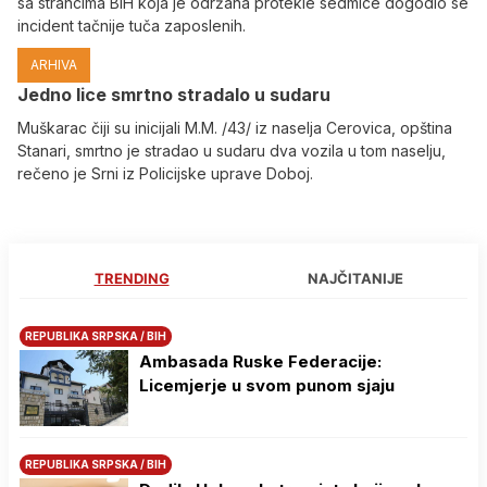
sa strancima BiH koja je održana protekle sedmice dogodio se
incident tačnije tuča zaposlenih.
ARHIVA
Јedno lice smrtno stradalo u sudaru
Muškarac čiji su inicijali M.M. /43/ iz naselja Cerovica, opština
Stanari, smrtno je stradao u sudaru dva vozila u tom naselju,
rečeno je Srni iz Policijske uprave Doboj.
TRENDING
NAJČITANIJE
REPUBLIKA SRPSKA / BIH
Ambasada Ruske Federacije:
Licemjerje u svom punom sjaju
REPUBLIKA SRPSKA / BIH