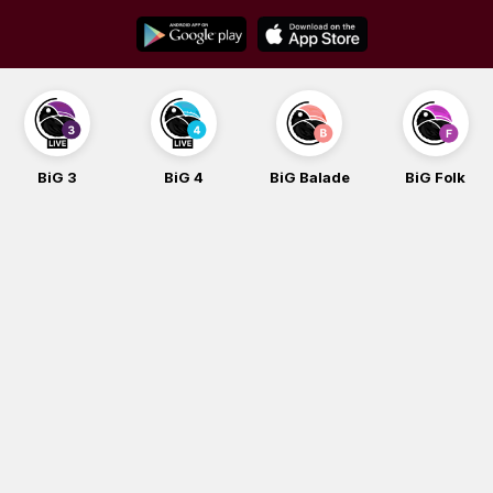
Skip
to
content
BiG 3
BiG 4
BiG Balade
BiG Folk