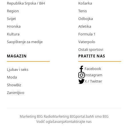
Republika Srpska / BiH
Košarka
Region
Tenis
Svijet
Odbojka
Hronika
Atletika
Kultura
Formula 1
Saopštenje za medije
Vaterpolo
Ostali sportovi
MAGAZIN
PRATITE NAS
Facebook
Ljubav i seks
Instagram
Moda
X / Twitter
ShowBiz
Zanimljivo
Marketing BIG Radio
Marketing BIGportal.ba
Mi smo BIG
Vodič oglašavanja
Kontaktirajte nas