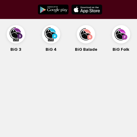
Skip
to
content
BiG 3
BiG 4
BiG Balade
BiG Folk