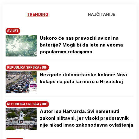
TRENDING
NAJČITANIJE
SVIJET
Uskoro će nas prevoziti avioni na
baterije? Mogli bi da lete na veoma
popularnim relacijama
REPUBLIKA SRPSKA / BIH
Nezgode i kilometarske kolone: Novi
kolaps na putu ka moru u Hrvatskoj
REPUBLIKA SRPSKA / BIH
Autori sa Harvarda: Svi nametnuti
zakoni ništavni, jer visoki predstavnik
nije nikad imao zakonodavna ovlaštenja