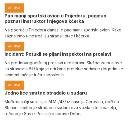
ARHIVA
Pao manji sportski avion u Prijedoru, poginuo
poznati instruktor i njegova kćerka
Na području Prijedora danas je pao manji sportski avion. Kako
saznajemo u nesreći su stradali otac i kćerka.
ARHIVA
Incident: Potukli se pijani inspektori na proslavi
Na prednovogodišnjoj proslavi u restoranu Službe za poslove
sa strancima BiH koja je održana protekle sedmice dogodio se
incident tačnije tuča zaposlenih.
ARHIVA
Јedno lice smrtno stradalo u sudaru
Muškarac čiji su inicijali M.M. /43/ iz naselja Cerovica, opština
Stanari, smrtno je stradao u sudaru dva vozila u tom naselju,
rečeno je Srni iz Policijske uprave Doboj.