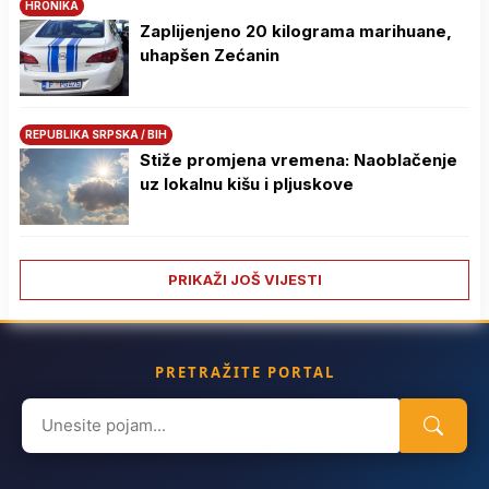
HRONIKA
Zaplijenjeno 20 kilograma marihuane,
uhapšen Zećanin
REPUBLIKA SRPSKA / BIH
Stiže promjena vremena: Naoblačenje
uz lokalnu kišu i pljuskove
PRIKAŽI JOŠ VIJESTI
PRETRAŽITE PORTAL
Search
for: