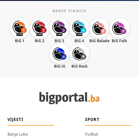
RADIO STANICE
BiG 1
BiG 2
BiG 3
BiG 4
BiG Balade
BiG Folk
BiG iG
BiG Rock
VIJESTI
SPORT
Banja Luka
Fudbal