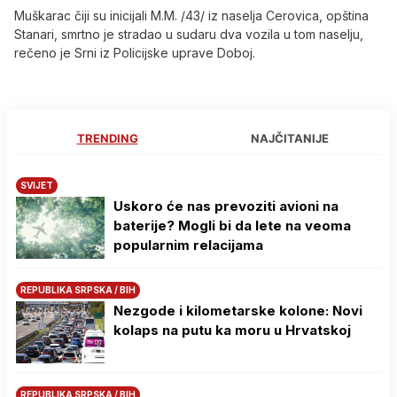
Muškarac čiji su inicijali M.M. /43/ iz naselja Cerovica, opština
Stanari, smrtno je stradao u sudaru dva vozila u tom naselju,
rečeno je Srni iz Policijske uprave Doboj.
TRENDING
NAJČITANIJE
SVIJET
Uskoro će nas prevoziti avioni na
baterije? Mogli bi da lete na veoma
popularnim relacijama
REPUBLIKA SRPSKA / BIH
Nezgode i kilometarske kolone: Novi
kolaps na putu ka moru u Hrvatskoj
REPUBLIKA SRPSKA / BIH