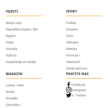
VIJESTI
SPORT
Banja Luka
Fudbal
Republika Srpska / BiH
Košarka
Region
Tenis
Svijet
Odbojka
Hronika
Atletika
Kultura
Formula 1
Saopštenje za medije
Vaterpolo
Ostali sportovi
MAGAZIN
PRATITE NAS
Facebook
Ljubav i seks
Instagram
Moda
X / Twitter
ShowBiz
Zanimljivo