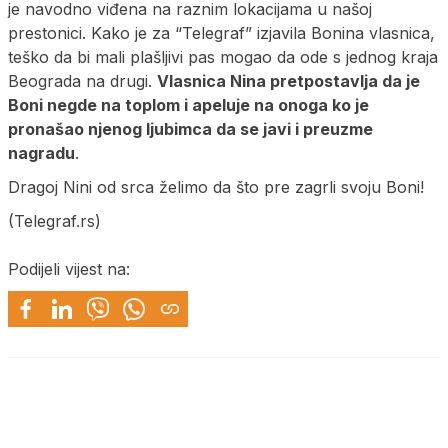
je navodno viđena na raznim lokacijama u našoj
prestonici. Kako je za “Telegraf” izjavila Bonina vlasnica,
teško da bi mali plašljivi pas mogao da ode s jednog kraja
Beograda na drugi.
Vlasnica Nina pretpostavlja da je
Boni negde na toplom i apeluje na onoga ko je
pronašao njenog ljubimca da se javi i preuzme
nagradu
.
Dragoj Nini od srca želimo da što pre zagrli svoju Boni!
(Telegraf.rs)
Podijeli vijest na: