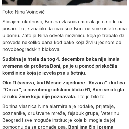
Foto: Nina Voinović
Sticajem okolnosti, Bonina vlasnica morala je da ode na
posao. To je značilo da majušna Boni ne sme ostati sama
u domu. Zato je Nina odvela mezimicu koja je trebalo da
provede nekoliko dana kod bake koja živi u jednom od
novobeogradskih blokova.
Sudbina je htela da tog 4. decembra baka nije imala
vremena da prošeta Boni, pa je u pomoć priskočila
komšinica koja je izvela psa u šetnju.
Oko 11 časova, kod Mesne zajednice “Kozara” i kafića
“Cezar”, u novobeogradskom bloku 61, Boni se otrgla
iz ruku žene koju nije poznavala
. I to je bilo to.
Bonina vlasnica Nina alarmirala je rođake, prijatelje,
poznanike, društvene mreže, fejsbuk grupe, Veterinu
Beograd i sve moguće institucije koje bi mogle da joj
pomognu da se pronađe psa.
Boni ima čip i prema