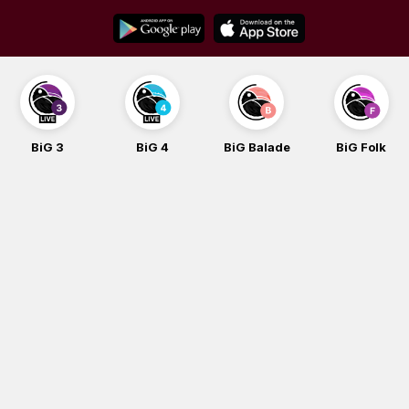
Skip
to
content
BiG 4
BiG Balade
BiG Folk
BiG iG