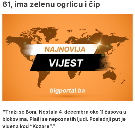
61, ima zelenu ogrlicu i čip
“Traži se Boni. Nestala 4. decembra oko 11 časova u
blokovima. Plaši se nepoznatih ljudi. Poslednji put je
viđena kod “Kozare”.”