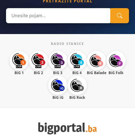
PRETRAŽITE PORTAL
Search
for:
RADIO STANICE
BiG 1
BiG 2
BiG 3
BiG 4
BiG Balade
BiG Folk
BiG iG
BiG Rock