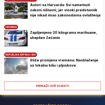
Autori sa Harvarda: Svi nametnuti
zakoni ništavni, jer visoki predstavnik
nije nikad imao zakonodavna ovlaštenja
HRONIKA
Zaplijenjeno 20 kilograma marihuane,
uhapšen Zećanin
REPUBLIKA SRPSKA / BIH
Stiže promjena vremena: Naoblačenje
uz lokalnu kišu i pljuskove
PRIKAŽI JOŠ VIJESTI