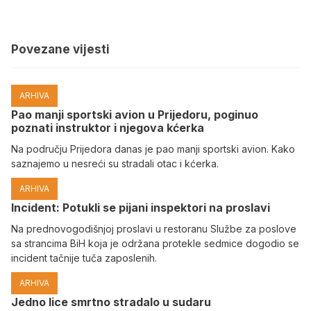
Povezane vijesti
ARHIVA
Pao manji sportski avion u Prijedoru, poginuo
poznati instruktor i njegova kćerka
Na području Prijedora danas je pao manji sportski avion. Kako
saznajemo u nesreći su stradali otac i kćerka.
ARHIVA
Incident: Potukli se pijani inspektori na proslavi
Na prednovogodišnjoj proslavi u restoranu Službe za poslove
sa strancima BiH koja je održana protekle sedmice dogodio se
incident tačnije tuča zaposlenih.
ARHIVA
Јedno lice smrtno stradalo u sudaru