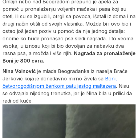
Onlajn nebo nad Beogradom prepuno je apela za
pomoć u pronalaženju voljenih mačaka i pasa koji su
oteti, ili su se izgubili, otrgli sa povoca, išetali iz doma i na
drugi način otišli od svojih vlasnika. Možda bi i ovo bio i
ostao još jedan poziv u pomoć da nije jednog detalja:
onome ko bude pronašao psa sledi nagrada. I to veoma
visoka, u iznosu koji bi bio dovoljan za nabavku dva
rasna psa, a možda i više njih.
Nagrada za pronalaženje
Boni je 800 evra.
Nina Voinović
je mlada Beograđanka iz naselja Braće
Jerković koja je donedavno mirno živela sa
Boni,
četvorogodišnjom ženkom patuljastog maltezera
. Nisu
se odvajale nijednog trenutka, jer je Nina bila u prilici da
radi od kuće.