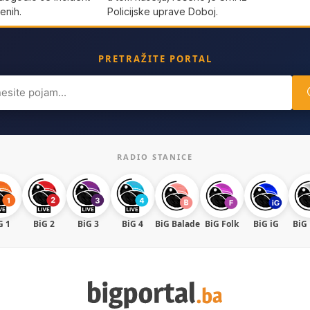
enih.
Policijske uprave Doboj.
PRETRAŽITE PORTAL
ch
RADIO STANICE
G 1
BiG 2
BiG 3
BiG 4
BiG Balade
BiG Folk
BiG iG
BiG