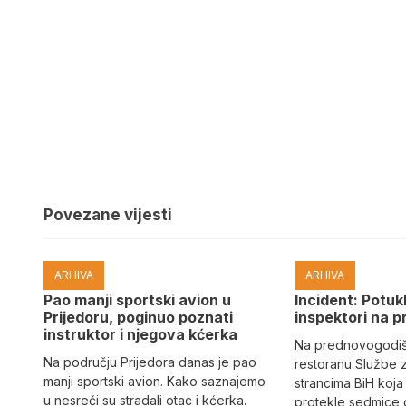
Povezane vijesti
ARHIVA
ARHIVA
Pao manji sportski avion u
Incident: Potukl
Prijedoru, poginuo poznati
inspektori na p
instruktor i njegova kćerka
Na prednovogodišn
Na području Prijedora danas je pao
restoranu Službe 
manji sportski avion. Kako saznajemo
strancima BiH koja
u nesreći su stradali otac i kćerka.
protekle sedmice 