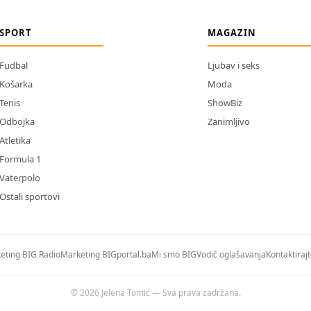
SPORT
MAGAZIN
Fudbal
Ljubav i seks
Košarka
Moda
Tenis
ShowBiz
Odbojka
Zanimljivo
Atletika
Formula 1
Vaterpolo
Ostali sportovi
eting BIG Radio
Marketing BIGportal.ba
Mi smo BIG
Vodič oglašavanja
Kontaktiraj
© 2026 Jelena Tomić — Sva prava zadržana.