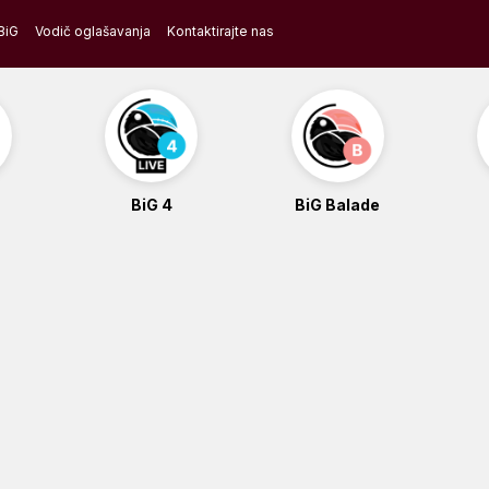
BiG
Vodič oglašavanja
Kontaktirajte nas
BiG 4
BiG Balade