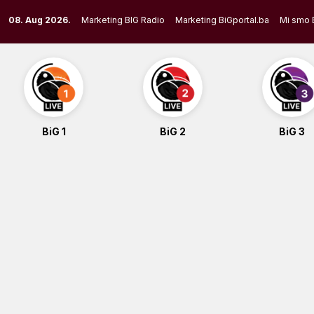
Skip
08. Aug 2026.
Marketing BIG Radio
Marketing BiGportal.ba
Mi smo 
to
content
BiG 1
BiG 2
BiG 3