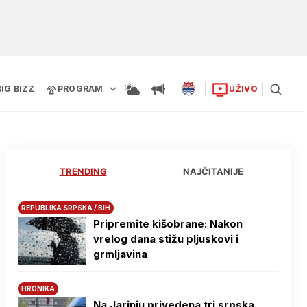
BIG BIZZ
PROGRAM
UŽIVO
TRENDING
NAJČITANIJE
REPUBLIKA SRPSKA / BIH
Pripremite kišobrane: Nakon
vrelog dana stižu pljuskovi i
grmljavina
HRONIKA
Na Јarinju privedena tri srpska