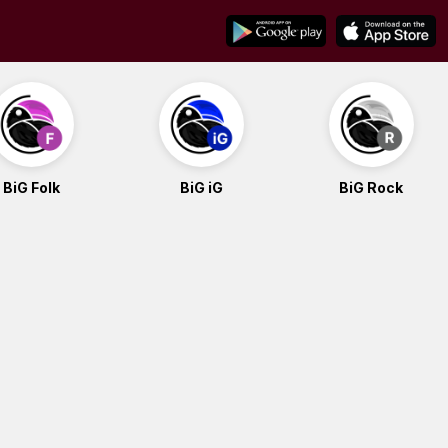
BiG Folk
BiG iG
BiG Rock