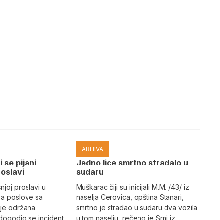
ARHIVA
i se pijani
Јedno lice smrtno stradalo u
roslavi
sudaru
joj proslavi u
Muškarac čiji su inicijali M.M. /43/ iz
za poslove sa
naselja Cerovica, opština Stanari,
 je održana
smrtno je stradao u sudaru dva vozila
dogodio se incident
u tom naselju, rečeno je Srni iz