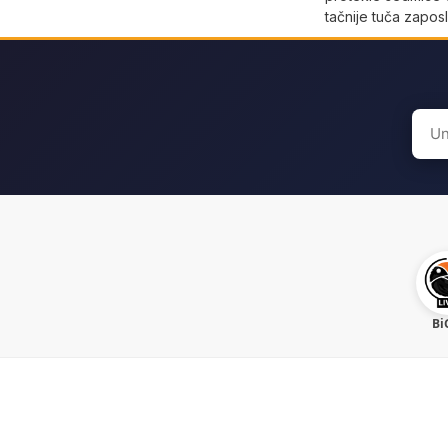
tačnije tuča zaposl
Sear
for:
Bi