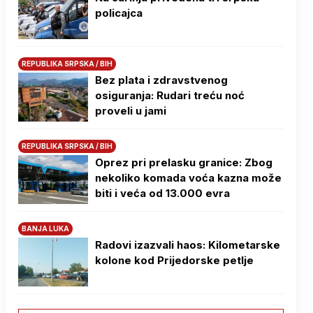
policajca
REPUBLIKA SRPSKA / BIH
Bez plata i zdravstvenog
osiguranja: Rudari treću noć
proveli u jami
REPUBLIKA SRPSKA / BIH
Oprez pri prelasku granice: Zbog
nekoliko komada voća kazna može
biti i veća od 13.000 evra
BANJA LUKA
Radovi izazvali haos: Kilometarske
kolone kod Prijedorske petlje