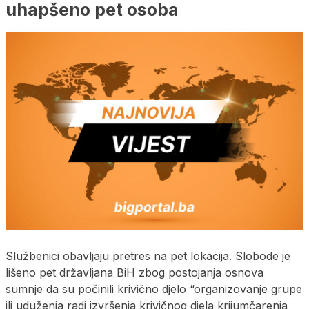
uhapšeno pet osoba
Službenici obavljaju pretres na pet lokacija. Slobode je
lišeno pet državljana BiH zbog postojanja osnova
sumnje da su počinili krivično djelo “organizovanje grupe
ili uduženja radi izvršenja krivičnog djela krijumčarenja