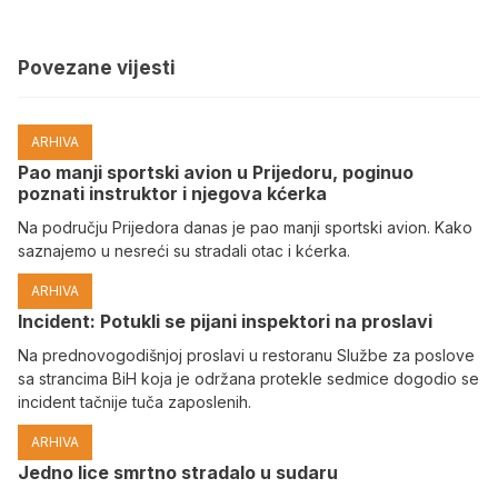
Povezane vijesti
ARHIVA
Pao manji sportski avion u Prijedoru, poginuo
poznati instruktor i njegova kćerka
Na području Prijedora danas je pao manji sportski avion. Kako
saznajemo u nesreći su stradali otac i kćerka.
ARHIVA
Incident: Potukli se pijani inspektori na proslavi
Na prednovogodišnjoj proslavi u restoranu Službe za poslove
sa strancima BiH koja je održana protekle sedmice dogodio se
incident tačnije tuča zaposlenih.
ARHIVA
Јedno lice smrtno stradalo u sudaru