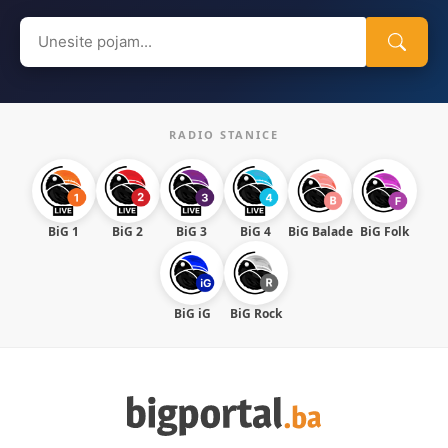
Search
for:
RADIO STANICE
BiG 1
BiG 2
BiG 3
BiG 4
BiG Balade
BiG Folk
BiG iG
BiG Rock