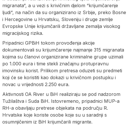
migranata“, a u vezi s krivičnim djelom “krijumčarenje
ljudi“, na način da su organizirano iz Srbije, preko Bosne
i Hercegovine u Hrvatsku, Sloveniju i druge zemlje
Evropske Unije krijumčarili državljane zemalja visokog
migracijskog rizika.
Pripadnici GPBiH tokom provođenja akcije
dokumentovali su krijumčarenje najmanje 315 migranata
kojima su članovi organizirane kriminalne grupe uzimali
po 1.000 eura i time stekli značajnu protupravnu
imovinsku korist. Prilikom pretresa oduzeti su predmeti
koji će se koristiti kao dokazi u krivičnom postupku i
novac u vrijednosti 2.250 eura.
Aktivnosti OA River u BiH realiziraju se pod nadzorom
Tužilaštva i Suda BiH. Istovremeno, pripadnici MUP-a
RH-a obavljaju pretrese objekata na području R.
Hrvatske koje koriste osobe koje su u saradnji s
osumnjičenim iz BiH krijumčarili migrante.