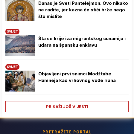
Danas je Sveti Pantelejmon: Ovo nikako
ne radite, jer kazna će stići brže nego
što mislite
SVIJET
Šta se krije iza migrantskog cunamija i
udara na špansku enklavu
SVIJET
Objavljeni prvi snimci Modžtabe
Hamneja kao vrhovnog vođe Irana
PRIKAŽI JOŠ VIJESTI
PRETRAŽITE PORTAL