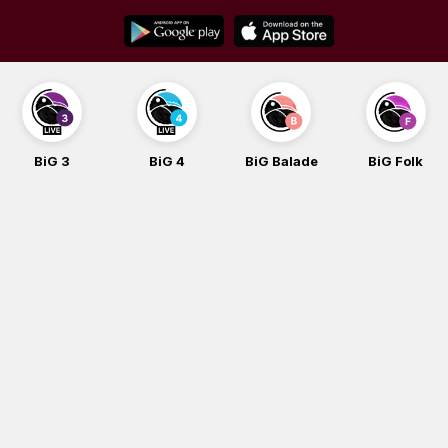
Skip
to
content
BiG 3
BiG 4
BiG Balade
BiG Folk