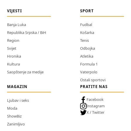
VIJESTI
SPORT
Banja Luka
Fudbal
Republika Srpska / BiH
Košarka
Region
Tenis
Svijet
Odbojka
Hronika
Atletika
Kultura
Formula 1
Saopštenje za medije
Vaterpolo
Ostali sportovi
MAGAZIN
PRATITE NAS
Facebook
Ljubav i seks
Instagram
Moda
X / Twitter
ShowBiz
Zanimljivo