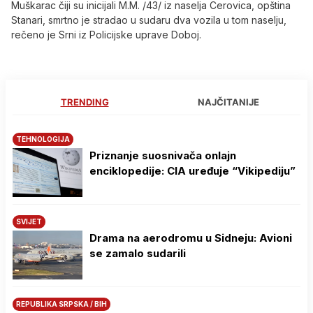
Muškarac čiji su inicijali M.M. /43/ iz naselja Cerovica, opština
Stanari, smrtno je stradao u sudaru dva vozila u tom naselju,
rečeno je Srni iz Policijske uprave Doboj.
TRENDING
NAJČITANIJE
TEHNOLOGIJA
Priznanje suosnivača onlajn
enciklopedije: CIA uređuje “Vikipediju”
SVIJET
Drama na aerodromu u Sidneju: Avioni
se zamalo sudarili
REPUBLIKA SRPSKA / BIH