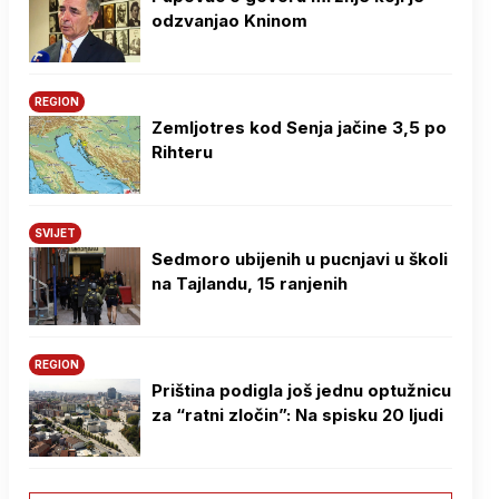
odzvanjao Kninom
REGION
Zemljotres kod Senja jačine 3,5 po
Rihteru
SVIJET
Sedmoro ubijenih u pucnjavi u školi
na Tajlandu, 15 ranjenih
REGION
Priština podigla još jednu optužnicu
za “ratni zločin”: Na spisku 20 ljudi