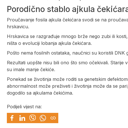
Porodično stablo ajkula čekićar
Proučavanje fosila ajkula čekićara svodi se na proučavan
hrskavicu.
Hrskavica se razgrađuje mnogo brže nego zubi ili kosti, 
ništa o evoluciji lobanja ajkula čekićara.
Pošto nema fosilnih ostataka, naučnici su koristili DNK ge
Rezultati uopšte nisu bili ono što smo očekivali. Starij
su imale manje čekiće.
Ponekad se životinja može roditi sa genetskim defektom 
abnormalnost može preživeti i životinja može da se pari
dogodilo sa ajkulama čekićima.
Podijeli vijest na: