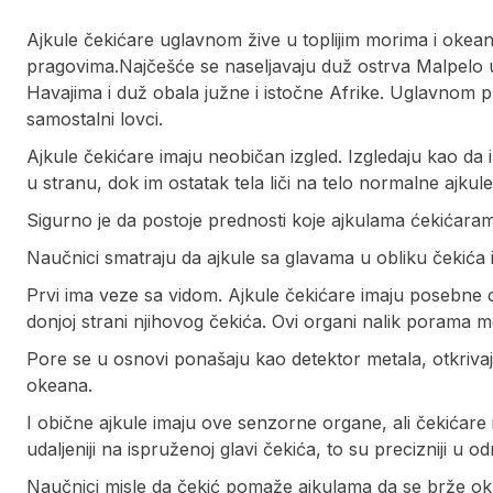
Ajkule čekićare uglavnom žive u toplijim morima i okeani
pragovima.Najčešće se naseljavaju duž ostrva Malpelo u
Havajima i duž obala južne i istočne Afrike. Uglavnom p
samostalni lovci.
Ajkule čekićare imaju neobičan izgled. Izgledaju kao da 
u stranu, dok im ostatak tela liči na telo normalne ajkule
Sigurno je da postoje prednosti koje ajkulama ćekićaram
Naučnici smatraju da ajkule sa glavama u obliku čekića i
Prvi ima veze sa vidom. Ajkule čekićare imaju posebne
donjoj strani njihovog čekića. Ovi organi nalik porama mog
Pore se u osnovi ponašaju kao detektor metala, otkriva
okeana.
I obične ajkule imaju ove senzorne organe, ali čekićare 
udaljeniji na ispruženoj glavi čekića, to su precizniji u o
Naučnici misle da čekić pomaže ajkulama da se brže okr