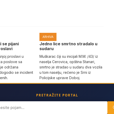
ARHIVA
i se pijani
Јedno lice smrtno stradalo u
roslavi
sudaru
joj proslavi u
Muškarac čiji su inicijali M.M. /43/ iz
za poslove sa
naselja Cerovica, opština Stanari,
 je održana
smrtno je stradao u sudaru dva vozila
dogodio se incident
u tom naselju, rečeno je Srni iz
enih.
Policijske uprave Doboj.
PRETRAŽITE PORTAL
ch