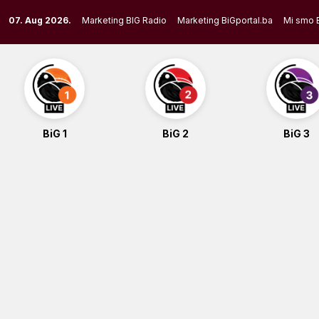
Skip
07. Aug 2026.
Marketing BIG Radio
Marketing BiGportal.ba
Mi smo 
to
content
BiG 1
BiG 2
BiG 3