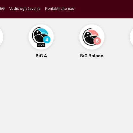
BiG
Vodič oglašavanja
Kontaktirajte nas
BiG 4
BiG Balade