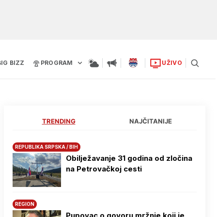
BIG BIZZ
PROGRAM
UŽIVO
TRENDING
NAJČITANIJE
REPUBLIKA SRPSKA / BIH
Obilježavanje 31 godina od zločina
na Petrovačkoj cesti
REGION
Pupovac o govoru mržnje koji je