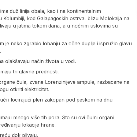
ma duž linija obala, kao i na kontinentalnim
 Kolumbiji, kod Galapagoskih ostrva, blizu Molokaija na
livaju u jatima tokom dana, a u noćnim uslovima su
im je neko zgrabio lobanju za očne duplje i ispružio glavu
.
a olakšavaju način života u vodi.
maju tri glavne prednosti.
 organe čula, zvane Lorenzinijeve ampule, razbacane na
u otkriti elektricitet.
jući i locirajući plen zakopan pod peskom na dnu
imaju mnogo više tih pora. Što su ovi čulni organi
dređivanju lokacije hrane.
eću dok plivaju.