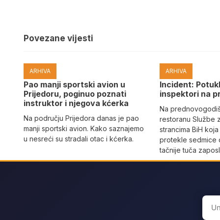
Povezane vijesti
ARHIVA
ARHIVA
Pao manji sportski avion u
Incident: Potukl
Prijedoru, poginuo poznati
inspektori na p
instruktor i njegova kćerka
Na prednovogodišn
Na području Prijedora danas je pao
restoranu Službe 
manji sportski avion. Kako saznajemo
strancima BiH koja
u nesreći su stradali otac i kćerka.
protekle sedmice 
tačnije tuča zaposl
Sear
for: