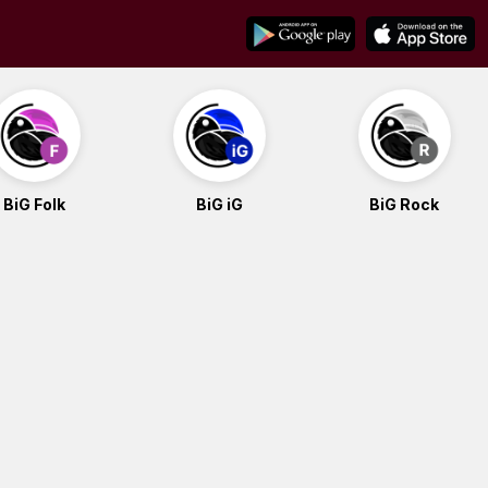
BiG Folk
BiG iG
BiG Rock