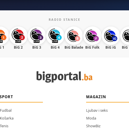
RADIO STANICE
G 1
BiG 2
BiG 3
BiG 4
BiG Balade
BiG Folk
BiG iG
BiG
SPORT
MAGAZIN
Fudbal
Ljubav i seks
Košarka
Moda
Tenis
ShowBiz