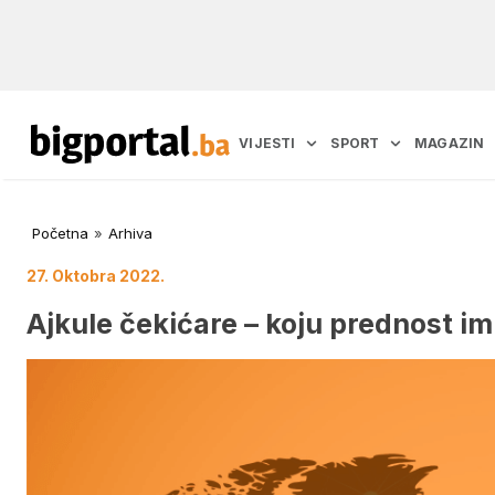
VIJESTI
SPORT
MAGAZIN
Početna
»
Arhiva
27. Oktobra 2022.
Ajkule čekićare – koju prednost im