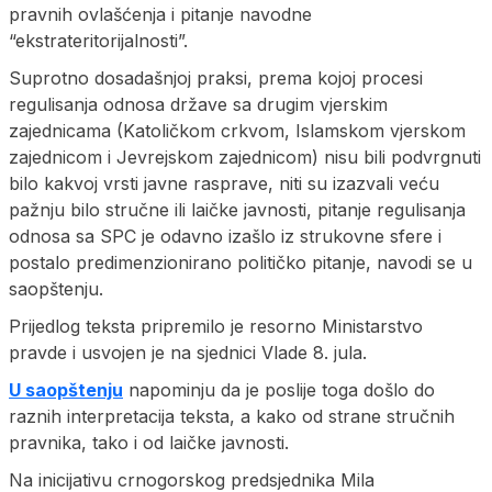
pravnih ovlašćenja i pitanje navodne
“ekstrateritorijalnosti”.
Suprotno dosadašnjoj praksi, prema kojoj procesi
regulisanja odnosa države sa drugim vjerskim
zajednicama (Katoličkom crkvom, Islamskom vjerskom
zajednicom i Jevrejskom zajednicom) nisu bili podvrgnuti
bilo kakvoj vrsti javne rasprave, niti su izazvali veću
pažnju bilo stručne ili laičke javnosti, pitanje regulisanja
odnosa sa SPC je odavno izašlo iz strukovne sfere i
postalo predimenzionirano političko pitanje, navodi se u
saopštenju.
Prijedlog teksta pripremilo je resorno Ministarstvo
pravde i usvojen je na sjednici Vlade 8. jula.
U saopštenju
napominju da je poslije toga došlo do
raznih interpretacija teksta, a kako od strane stručnih
pravnika, tako i od laičke javnosti.
Na inicijativu crnogorskog predsjednika Mila