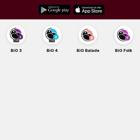
Skip
to
content
BiG 3
BiG 4
BiG Balade
BiG Folk