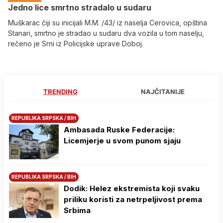
Јedno lice smrtno stradalo u sudaru
Muškarac čiji su inicijali M.M. /43/ iz naselja Cerovica, opština
Stanari, smrtno je stradao u sudaru dva vozila u tom naselju,
rečeno je Srni iz Policijske uprave Doboj.
TRENDING
NAJČITANIJE
REPUBLIKA SRPSKA / BIH
Ambasada Ruske Federacije:
Licemjerje u svom punom sjaju
REPUBLIKA SRPSKA / BIH
Dodik: Helez ekstremista koji svaku
priliku koristi za netrpeljivost prema
Srbima