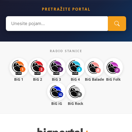
PRETRAŽITE PORTAL
Search
for:
RADIO STANICE
BiG 1
BiG 2
BiG 3
BiG 4
BiG Balade
BiG Folk
BiG iG
BiG Rock