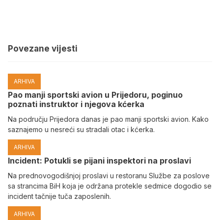
Povezane vijesti
ARHIVA
Pao manji sportski avion u Prijedoru, poginuo
poznati instruktor i njegova kćerka
Na području Prijedora danas je pao manji sportski avion. Kako
saznajemo u nesreći su stradali otac i kćerka.
ARHIVA
Incident: Potukli se pijani inspektori na proslavi
Na prednovogodišnjoj proslavi u restoranu Službe za poslove
sa strancima BiH koja je održana protekle sedmice dogodio se
incident tačnije tuča zaposlenih.
ARHIVA