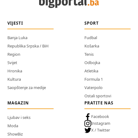
VIJESTI
SPORT
Banja Luka
Fudbal
Republika Srpska / BiH
Košarka
Region
Tenis
Svijet
Odbojka
Hronika
Atletika
Kultura
Formula 1
Saopštenje za medije
Vaterpolo
Ostali sportovi
MAGAZIN
PRATITE NAS
Facebook
Ljubav i seks
Instagram
Moda
X / Twitter
ShowBiz