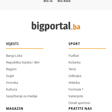
BiG iG
BiG Rock
VIJESTI
SPORT
Banja Luka
Fudbal
Republika Srpska / BiH
Košarka
Region
Tenis
Svijet
Odbojka
Hronika
Atletika
Kultura
Formula 1
Saopštenje za medije
Vaterpolo
Ostali sportovi
MAGAZIN
PRATITE NAS