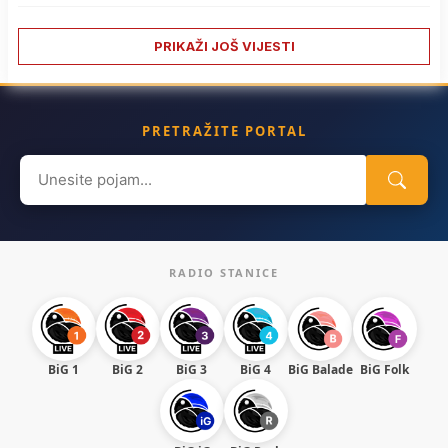
PRIKAŽI JOŠ VIJESTI
PRETRAŽITE PORTAL
Search
for:
RADIO STANICE
BiG 1
BiG 2
BiG 3
BiG 4
BiG Balade
BiG Folk