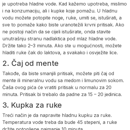
je upotreba hladne vode. Kad kažemo upotreba, mislimo
i na konzumaciju, ali i kupke koje pomažu. U hladnu
vodu možete potopite noge, ruke, umiti se, istuširati, a
sve to pomaže kako biste uranotežili krvni pritisak. Ako
ne postoji način da se cijeli istuširate, onda stavite
unutrašnju stranu nadlaktica pod mlaz hladne vode.
Držite tako 2–3 minuta. Ako ste u mogućnosti, možete
hladiti ruke čak do laktova, a svakako i osvježite lice.
2. Čaj od mente
Takođe, da biste smanjili pritisak, možete piti čaj od
mente ili mineralnu vodu sa medom i limunovim sokom.
Čaša ovog pića će vratiti pritisak u normalu za 20
minuta. Pritisak bi trebalo da padne za 15 – 20 jedinica.
3. Kupka za ruke
Treći način je da napravite hladnu kupku za ruke.
Temperatura vode treba da bude 45 stepeni, a ruke
držite potopljene najmanje 10 minuta.