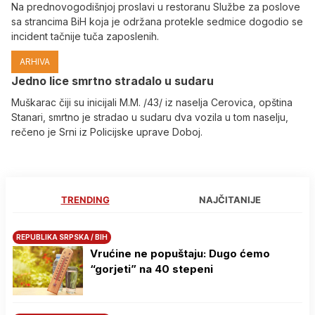
Na prednovogodišnjoj proslavi u restoranu Službe za poslove
sa strancima BiH koja je održana protekle sedmice dogodio se
incident tačnije tuča zaposlenih.
ARHIVA
Јedno lice smrtno stradalo u sudaru
Muškarac čiji su inicijali M.M. /43/ iz naselja Cerovica, opština
Stanari, smrtno je stradao u sudaru dva vozila u tom naselju,
rečeno je Srni iz Policijske uprave Doboj.
TRENDING
NAJČITANIJE
REPUBLIKA SRPSKA / BIH
Vrućine ne popuštaju: Dugo ćemo
“gorjeti” na 40 stepeni