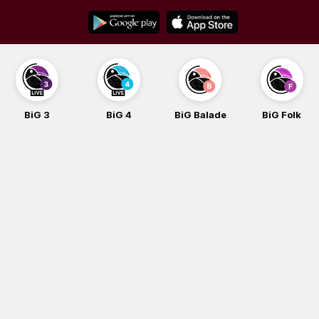
Skip
to
content
BiG 3
BiG 4
BiG Balade
BiG Folk