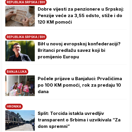
REPUBLIKA SRPSKA / BIH
Dobre vijesti za penzionere u Srpskoj:
Penzije veće za 3,55 odsto, stiže i do
120 KM pomoći
REPUBLIKA SRPSKA / BIH
BiH u novoj evropskoj konfederaciji?
Britanci predlažu savez koji bi
promijenio Europu
BANJA LUKA
Počele prijave u Banjaluci: Prvačićima
po 100 KM pomoći, rok za predaju 10
dana
HRONIKA
Split: Torcida istakla uvredljiv
transparent o Srbima i uzvikivala “Za
dom spremni”