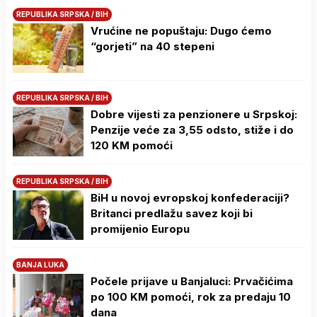
REPUBLIKA SRPSKA / BIH
Vrućine ne popuštaju: Dugo ćemo
“gorjeti” na 40 stepeni
REPUBLIKA SRPSKA / BIH
Dobre vijesti za penzionere u Srpskoj:
Penzije veće za 3,55 odsto, stiže i do
120 KM pomoći
REPUBLIKA SRPSKA / BIH
BiH u novoj evropskoj konfederaciji?
Britanci predlažu savez koji bi
promijenio Europu
BANJA LUKA
Počele prijave u Banjaluci: Prvačićima
po 100 KM pomoći, rok za predaju 10
dana