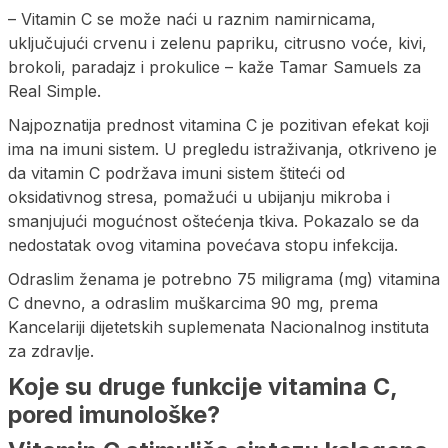
– Vitamin C se može naći u raznim namirnicama,
uključujući crvenu i zelenu papriku, citrusno voće, kivi,
brokoli, paradajz i prokulice – kaže Tamar Samuels za
Real Simple.
Najpoznatija prednost vitamina C je pozitivan efekat koji
ima na imuni sistem. U pregledu istraživanja, otkriveno je
da vitamin C podržava imuni sistem štiteći od
oksidativnog stresa, pomažući u ubijanju mikroba i
smanjujući mogućnost oštećenja tkiva. Pokazalo se da
nedostatak ovog vitamina povećava stopu infekcija.
Odraslim ženama je potrebno 75 miligrama (mg) vitamina
C dnevno, a odraslim muškarcima 90 mg, prema
Kancelariji dijetetskih suplemenata Nacionalnog instituta
za zdravlje.
Koje su druge funkcije vitamina C,
pored imunološke?