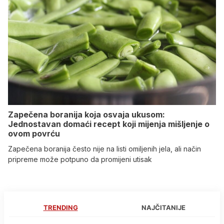
Zapečena boranija koja osvaja ukusom:
Jednostavan domaći recept koji mijenja mišljenje o
ovom povrću
Zapečena boranija često nije na listi omiljenih jela, ali način
pripreme može potpuno da promijeni utisak
TRENDING
NAJČITANIJE