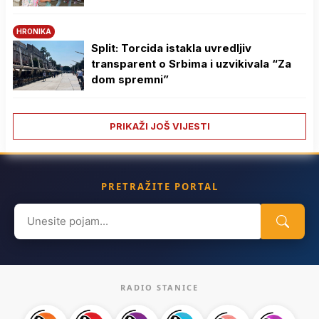
HRONIKA
Split: Torcida istakla uvredljiv
transparent o Srbima i uzvikivala “Za
dom spremni”
PRIKAŽI JOŠ VIJESTI
PRETRAŽITE PORTAL
Search
for:
RADIO STANICE