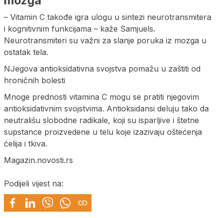
mozga
– Vitamin C takođe igra ulogu u sintezi neurotransmitera
i kognitivnim funkcijama – kaže Samjuels.
Neurotransmiteri su važni za slanje poruka iz mozga u
ostatak tela.
NJegova antioksidativna svojstva pomažu u zaštiti od
hroničnih bolesti
Mnoge prednosti vitamina C mogu se pratiti njegovim
antioksidativnim svojstvima. Antioksidansi deluju tako da
neutrališu slobodne radikale, koji su isparljive i štetne
supstance proizvedene u telu koje izazivaju oštećenja
ćelija i tkiva.
Magazin.novosti.rs
Podijeli vijest na: