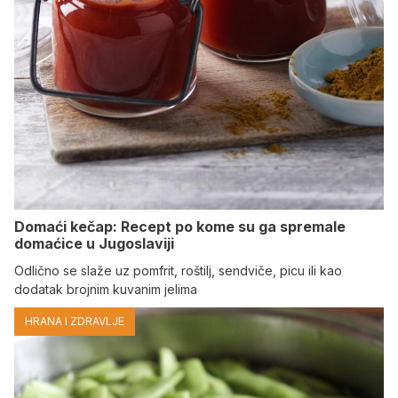
Domaći kečap: Recept po kome su ga spremale
domaćice u Jugoslaviji
Odlično se slaže uz pomfrit, roštilj, sendviče, picu ili kao
dodatak brojnim kuvanim jelima
HRANA I ZDRAVLJE