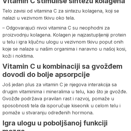
Vitamin C stimuliše sintezu kolagena
Telo zavisi od vitamina C za sintezu kolagena, koji se
nalazi u vezivnom tkivu oko tela.
– Odgovarajući nivoi vitamina C su neophodni za
proizvodnju kolagena. Kolagen je najzastupljeniji protein
u telu i igra ključnu ulogu u vezivnom tkivu poput onih
koje se nalaze u našim organima i naravno u našoj kosi,
koži i noktima.
Vitamin C u kombinaciji sa gvožđem
dovodi do bolje apsorpcije
Još jedan plus za vitamin C je njegova interakcija sa
drugim vitaminima i mineralima u telu, kao što je gvožđe.
Gvožđe podržava pravilan rast i razvoj, pomaže u
sposobnosti tela da isporučuje kiseonik u celom telu i
pomaže u stvaranju određenih hormona.
Igra ulogu u poboljšanoj funkciji