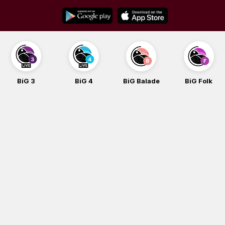
Skip
to
content
BiG 3
BiG 4
BiG Balade
BiG Folk