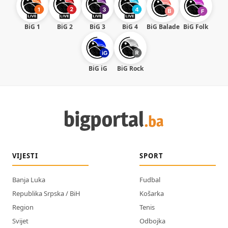
BiG 1
BiG 2
BiG 3
BiG 4
BiG Balade
BiG Folk
BiG iG
BiG Rock
VIJESTI
SPORT
Banja Luka
Fudbal
Republika Srpska / BiH
Košarka
Region
Tenis
Svijet
Odbojka