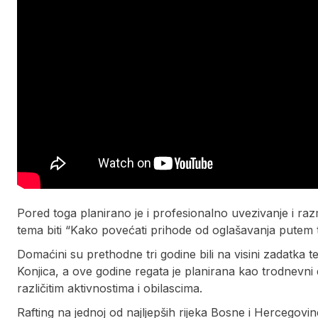
Pored toga planirano je i profesionalno uvezivanje i raz
tema biti “Kako povećati prihode od oglašavanja putem tel
Domaćini su prethodne tri godine bili na visini zadatka t
Konjica, a ove godine regata je planirana kao trodnevni d
različitim aktivnostima i obilascima.
Rafting na jednoj od najljepših rijeka Bosne i Hercegov