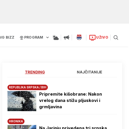
BIG BIZZ
PROGRAM
UŽIVO
TRENDING
NAJČITANIJE
REPUBLIKA SRPSKA / BIH
Pripremite kišobrane: Nakon
vrelog dana stižu pljuskovi i
grmljavina
HRONIKA
Na Јarinju privedena tri srpska