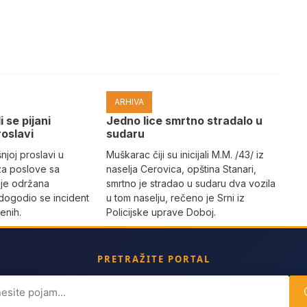
ARHIVA
i se pijani
Јedno lice smrtno stradalo u
roslavi
sudaru
joj proslavi u
Muškarac čiji su inicijali M.M. /43/ iz
za poslove sa
naselja Cerovica, opština Stanari,
 je održana
smrtno je stradao u sudaru dva vozila
dogodio se incident
u tom naselju, rečeno je Srni iz
enih.
Policijske uprave Doboj.
PRETRAŽITE PORTAL
ch