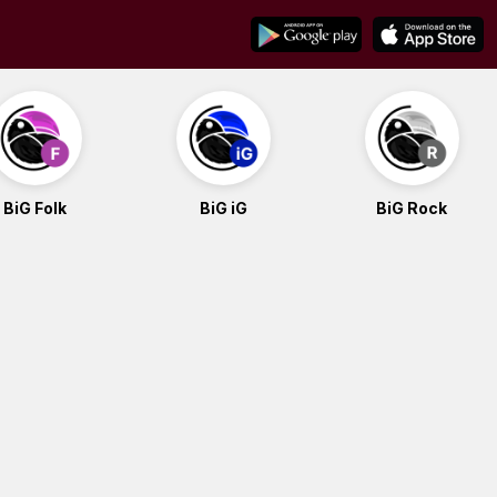
BiG Folk
BiG iG
BiG Rock