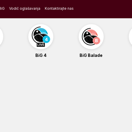
BiG
Vodič oglašavanja
Kontaktirajte nas
BiG 4
BiG Balade