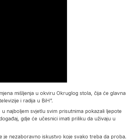
mjena mišljenja u okviru Okruglog stola, čija će glavna
evizije i radija u BiH”.
e u najboljem svjetlu svim prisutnima pokazali ljepote
ogađaj, gdje će učesnici imati priliku da uživaju u
ine je nezaboravno iskustvo koje svako treba da proba.