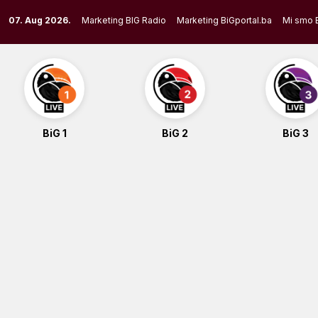
Skip
07. Aug 2026.
Marketing BIG Radio
Marketing BiGportal.ba
Mi smo 
to
content
BiG 1
BiG 2
BiG 3