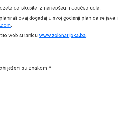
ete da iskusite iz najljepšeg mogućeg ugla.
lanirali ovaj događaj u svoj godišnji plan da se jave i
l.com
.
tite web stranicu
www.zelenarijeka.ba
.
 obilježeni su znakom *