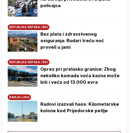
policajca
REPUBLIKA SRPSKA / BIH
Bez plata i zdravstvenog
osiguranja: Rudari treću noć
proveli u jami
REPUBLIKA SRPSKA / BIH
Oprez pri prelasku granice: Zbog
nekoliko komada voća kazna može
biti i veća od 13.000 evra
BANJA LUKA
Radovi izazvali haos: Kilometarske
kolone kod Prijedorske petlje