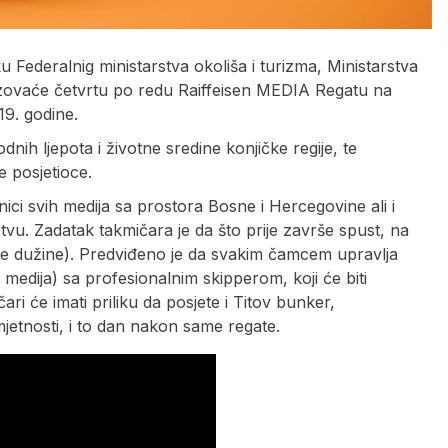
 Federalnig ministarstva okoliša i turizma, Ministarstva
nizovaće četvrtu po redu Raiffeisen MEDIA Regatu na
19. godine.
nih ljepota i životne sredine konjičke regije, te
e posjetioce.
ici svih medija sa prostora Bosne i Hercegovine ali i
retvu. Zadatak takmičara je da što prije završe spust, na
ne dužine). Predviđeno je da svakim čamcem upravlja
 medija) sa profesionalnim skipperom, koji će biti
i će imati priliku da posjete i Titov bunker,
jetnosti, i to dan nakon same regate.