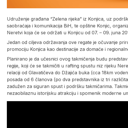
Udruženje građana “Zelena rijeka” iz Konjica, uz podršku
saobraćaja i komunikacija BiH, te opštine Konjic, orga
Neretvi koja će se održati u Konjicu od 07. – 09. juna 20
Jedan od ciljeva održavanja ove regate je očuvanje prirod
promociju Konjica kao destinacije za domaće i regionaln
Planirano je da učesnici ovog takmičenja budu predstavn
regije, koji će se takmičiti u rafting spustu niz rijeku Ne
relaciji od Glavatičeva do Džajića buka (cca 18km vode
posada od 6 članova (po dva predstavnika iz tri različita
zadužen za siguran spust i podršku takmičarima. Takmičar
nezaobilaznu istorijsku atrakciju i spomenik moderne um