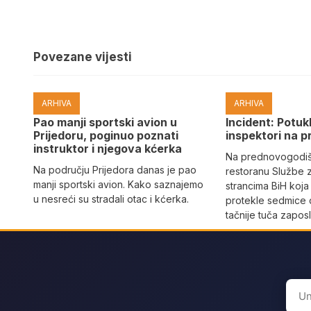
Povezane vijesti
ARHIVA
ARHIVA
Pao manji sportski avion u
Incident: Potukl
Prijedoru, poginuo poznati
inspektori na p
instruktor i njegova kćerka
Na prednovogodišn
Na području Prijedora danas je pao
restoranu Službe 
manji sportski avion. Kako saznajemo
strancima BiH koja
u nesreći su stradali otac i kćerka.
protekle sedmice 
tačnije tuča zaposl
Sear
for: