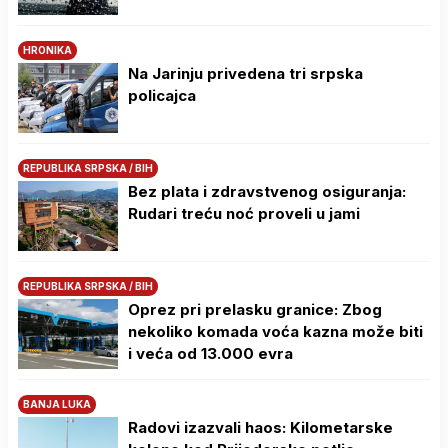
HRONIKA
Na Јarinju privedena tri srpska
policajca
REPUBLIKA SRPSKA / BIH
Bez plata i zdravstvenog osiguranja:
Rudari treću noć proveli u jami
REPUBLIKA SRPSKA / BIH
Oprez pri prelasku granice: Zbog
nekoliko komada voća kazna može biti
i veća od 13.000 evra
BANJA LUKA
Radovi izazvali haos: Kilometarske