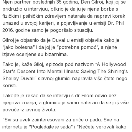
Njen partner poslednjih 35 godina, Den Gilroj, koji joj se
pridružio u intervjuu, otkrio je da ju je njena borba s
fizičkim i psihičkim zdravljem naterala da napravi korak
unazad u svojoj karijeri, a pojavljivanje u emisiji Dr. Phil
2016. godine samo je pogoršalo situaciju.
Gilroj je objasnio da je Duval u emisiji objavila kako je
“jako bolesna” i da joj je “potrebna pomoć”, a njene
izjave ocenjene su bizarnima.
Tako je, kaže Giloj, epizoda pod nazivom “A Hollywood
Star's Descent Into Mental Illness: Saving The Shining's
Shelley Duvall” slavnoj glumici napravila više štete nego
koristi.
Takođe je rekao da se intervju s dr Filom odvio bez
njegova znanja, a glumicu je samo naterao da se još više
povuče iz javnog života.
“Svi su uvek zainteresovani za priče o padu. Sve na
internetu je “Pogledajte je sada” i “Nećete verovati kako