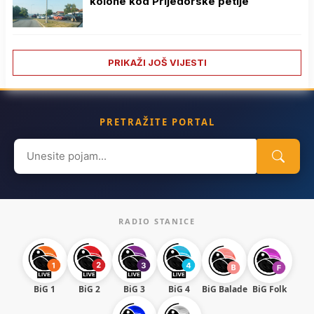
kolone kod Prijedorske petlje
PRIKAŽI JOŠ VIJESTI
PRETRAŽITE PORTAL
Search
for:
RADIO STANICE
BiG 1
BiG 2
BiG 3
BiG 4
BiG Balade
BiG Folk