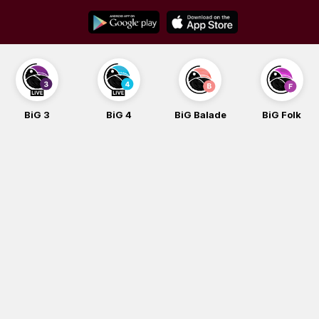
Skip
to
content
BiG 3
BiG 4
BiG Balade
BiG Folk