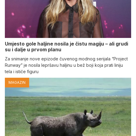
Umjesto gole haljine nosila je čistu magiju – ali grudi
su i dalje u prvom planu
Za snimanje nove epizode čuvenog modnog serijala “Project
Runway” je nosila lepršavu haljinu u bež boji koja prati liniju
tela i ističe figuru
MAGAZIN