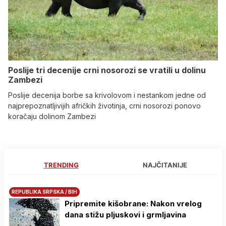
Poslije tri decenije crni nosorozi se vratili u dolinu
Zambezi
Poslije decenija borbe sa krivolovom i nestankom jedne od
najprepoznatljivijih afričkih životinja, crni nosorozi ponovo
koračaju dolinom Zambezi
TRENDING
NAJČITANIJE
REPUBLIKA SRPSKA / BIH
Pripremite kišobrane: Nakon vrelog
dana stižu pljuskovi i grmljavina