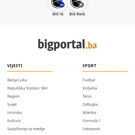
BiG iG
BiG Rock
VIJESTI
SPORT
Banja Luka
Fudbal
Republika Srpska / BiH
Košarka
Region
Tenis
Svijet
Odbojka
Hronika
Atletika
Kultura
Formula 1
Saopštenje za medije
Vaterpolo