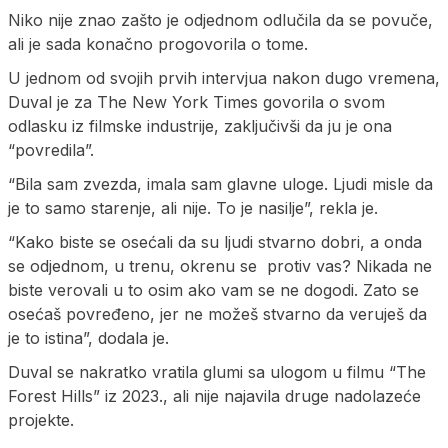
Niko nije znao zašto je odjednom odlučila da se povuče,
ali je sada konačno progovorila o tome.
U jednom od svojih prvih intervjua nakon dugo vremena,
Duval je za The New York Times govorila o svom
odlasku iz filmske industrije, zaključivši da ju je ona
“povredila”.
“Bila sam zvezda, imala sam glavne uloge. Ljudi misle da
je to samo starenje, ali nije. To je nasilje”, rekla je.
“Kako biste se osećali da su ljudi stvarno dobri, a onda
se odjednom, u trenu, okrenu se protiv vas? Nikada ne
biste verovali u to osim ako vam se ne dogodi. Zato se
osećaš povređeno, jer ne možeš stvarno da veruješ da
je to istina”, dodala je.
Duval se nakratko vratila glumi sa ulogom u filmu “The
Forest Hills” iz 2023., ali nije najavila druge nadolazeće
projekte.