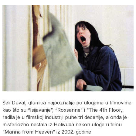
Šeli Duval, glumica najpoznatija po ulogama u filmovima
kao što su “Isijavanje”, “Roxsanne” i “The 4th Floor,
radila je u filmskoj industriji pune tri decenije, a onda je
misteriozno nestala iz Holivuda nakon uloge u filmu
“Manna from Heaven” iz 2002. godine