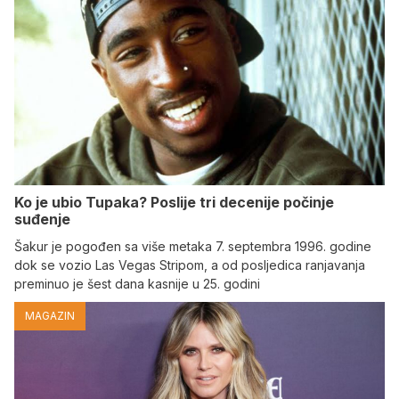
Ko je ubio Tupaka? Poslije tri decenije počinje
suđenje
Šakur je pogođen sa više metaka 7. septembra 1996. godine
dok se vozio Las Vegas Stripom, a od posljedica ranjavanja
preminuo je šest dana kasnije u 25. godini
MAGAZIN