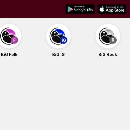
BiG Folk
BiG iG
BiG Rock