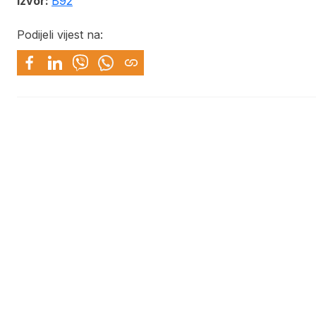
Izvor:
B92
Podijeli vijest na: