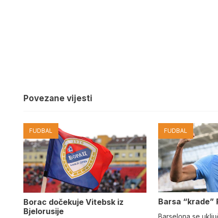
Povezane vijesti
FUDBAL
FUDBAL
Barsa “krade” 
Borac dočekuje Vitebsk iz
Bjelorusije
Barselona se uključ