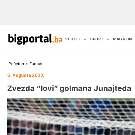
VIJESTI
SPORT
MAGAZIN
Početna
»
Fudbal
6. Augusta 2023.
Zvezda “lovi” golmana Junajteda