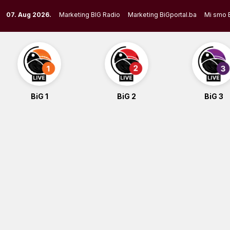
Skip
07. Aug 2026.
Marketing BIG Radio
Marketing BiGportal.ba
Mi smo 
to
content
BiG 1
BiG 2
BiG 3