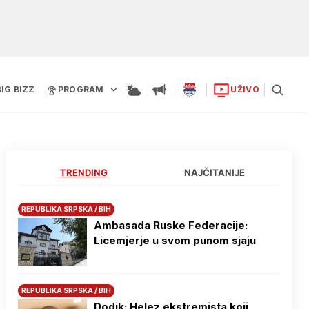
BIG BIZZ
PROGRAM
UŽIVO
TRENDING
NAJČITANIJE
REPUBLIKA SRPSKA / BIH
Ambasada Ruske Federacije:
Licemjerje u svom punom sjaju
REPUBLIKA SRPSKA / BIH
Dodik: Helez ekstremista koji