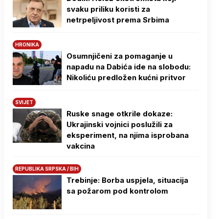
svaku priliku koristi za
netrpeljivost prema Srbima
HRONIKA
Osumnjičeni za pomaganje u
napadu na Dabića ide na slobodu:
Nikoliću predložen kućni pritvor
SVIJET
Ruske snage otkrile dokaze:
Ukrajinski vojnici poslužili za
eksperiment, na njima isprobana
vakcina
REPUBLIKA SRPSKA / BIH
Trebinje: Borba uspjela, situacija
sa požarom pod kontrolom