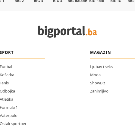
G 1
BiG 2
BiG 3
BiG 4
BiG Balade
BiG Folk
BiG iG
BiG
SPORT
MAGAZIN
Fudbal
Ljubav i seks
Košarka
Moda
Tenis
ShowBiz
Odbojka
Zanimljivo
Atletika
Formula 1
Vaterpolo
Ostali sportovi