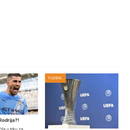
FUDBAL
Rodrija?!
ila u trku za