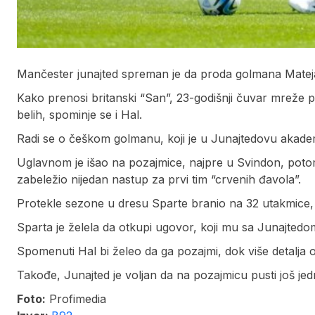
Mančester junajted spreman je da proda golmana Matej
Kako prenosi britanski “San”, 23-godišnji čuvar mreže 
belih, spominje se i Hal.
Radi se o češkom golmanu, koji je u Junajtedovu akadem
Uglavnom je išao na pozajmice, najpre u Svindon, poto
zabeležio nijedan nastup za prvi tim “crvenih đavola”.
Protekle sezone u dresu Sparte branio na 32 utakmice, 
Sparta je želela da otkupi ugovor, koji mu sa Junajtedom
Spomenuti Hal bi želeo da ga pozajmi, dok više detalja 
Takođe, Junajted je voljan da na pozajmicu pusti još je
Foto:
Profimedia