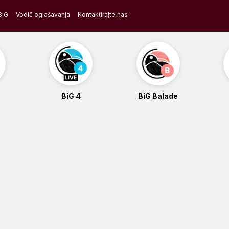
BiG
Vodič oglašavanja
Kontaktirajte nas
BiG 4
BiG Balade