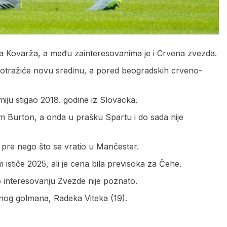
a Kovarža, a među zainteresovanima je i Crvena zvezda.
potražiće novu sredinu, a pored beogradskih crveno-
iju stigao 2018. godine iz Slovacka.
m Burton, a onda u prašku Spartu i do sada nije
pre nego što se vratio u Mančester.
 ističe 2025, ali je cena bila previsoka za Čehe.
o interesovanju Zvezde nije poznato.
dnog golmana, Radeka Viteka (19).