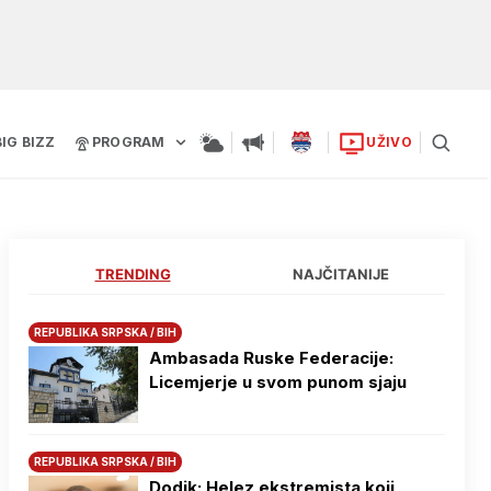
BIG BIZZ
PROGRAM
UŽIVO
TRENDING
NAJČITANIJE
REPUBLIKA SRPSKA / BIH
Ambasada Ruske Federacije:
Licemjerje u svom punom sjaju
REPUBLIKA SRPSKA / BIH
Dodik: Helez ekstremista koji