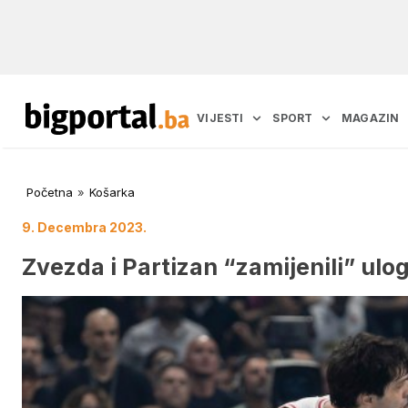
VIJESTI
SPORT
MAGAZIN
Početna
»
Košarka
9. Decembra 2023.
Zvezda i Partizan “zamijenili” ulo