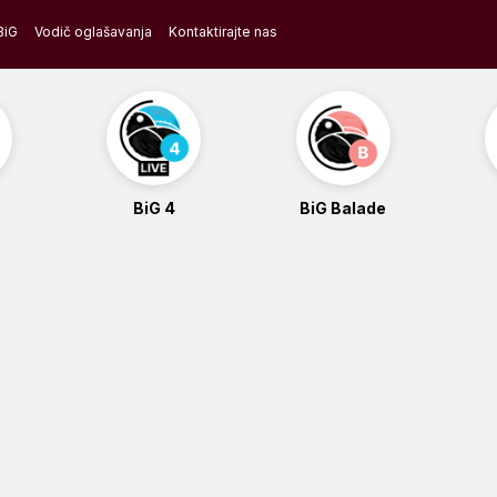
BiG
Vodič oglašavanja
Kontaktirajte nas
BiG 4
BiG Balade