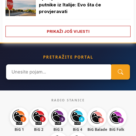
putnike iz Italije: Evo šta će
provjeravati
PRIKAŽI JOŠ VIJESTI
PRETRAŽITE PORTAL
Search
for:
RADIO STANICE
BiG 1
BiG 2
BiG 3
BiG 4
BiG Balade
BiG Folk