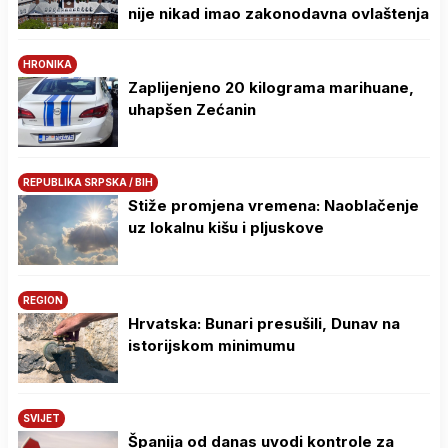
nije nikad imao zakonodavna ovlaštenja
HRONIKA
Zaplijenjeno 20 kilograma marihuane,
uhapšen Zećanin
REPUBLIKA SRPSKA / BIH
Stiže promjena vremena: Naoblačenje
uz lokalnu kišu i pljuskove
REGION
Hrvatska: Bunari presušili, Dunav na
istorijskom minimumu
SVIJET
Španija od danas uvodi kontrole za