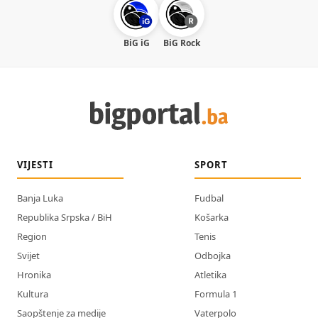
BiG iG
BiG Rock
VIJESTI
SPORT
Banja Luka
Fudbal
Republika Srpska / BiH
Košarka
Region
Tenis
Svijet
Odbojka
Hronika
Atletika
Kultura
Formula 1
Saopštenje za medije
Vaterpolo