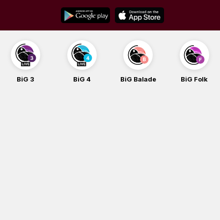
Skip
to
content
G 3
BiG 4
BiG Balade
BiG Folk
B