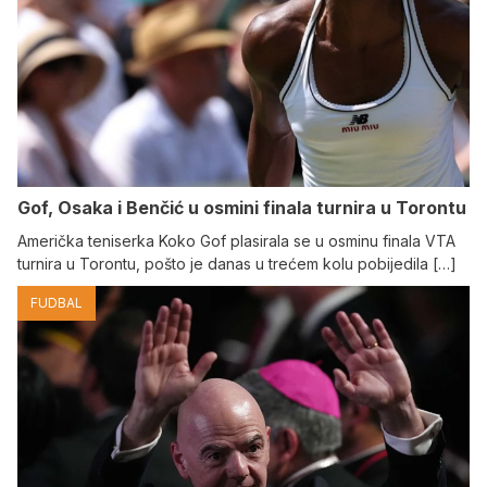
Gof, Osaka i Benčić u osmini finala turnira u Torontu
Američka teniserka Koko Gof plasirala se u osminu finala VTA
turnira u Torontu, pošto je danas u trećem kolu pobijedila […]
FUDBAL