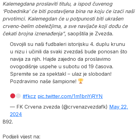
Kalemegdana proslaviti titulu, a ispod čuvenog
‘Pobednika’ će biti postavljena bina na koju će izaći naši
prvotimci. Kalemegdan će u potpunosti biti ukrašen
crveno-belim obeležjima, a sve navijače koji dođu će
čekati brojna iznenađenja”
, saopštila je Zvezda.
Osvojili su naši fudbaleri istorijsku 4. duplu krunu
u nizu i učinili da svaki zvezdaš bude ponosan što
navija za njih. Hajde zajedno da proslavimo
ovogodišnje uspehe u subotu od 19 časova.
Spremite se za spektakl – ulaz je slobodan!
Pozdravimo naše šampione!
#fkcz
pic.twitter.com/1m1bnYjRYN
— FK Crvena zvezda (@crvenazvezdafk)
May 22,
2024
B92.
Podijeli vijest na: