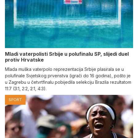
Mladi vaterpolisti Srbije u polufinalu SP, slijedi duel
protiv Hrvatske
Mlada muška vaterpolo reprezentacija Srbije plasirala se u
polufinale Svjetskog prvenstva (igrači do 16 godina), pošto je
u Zagrebu u četvrtfinalu pobijedila selekciju Brazila rezultatom
11:7 (3:1, 2:2, 2:1, 4:3).
SPORT