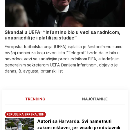
Skandal u UEFA: “Infantino bio u vezi sa radnicom,
unaprijedili je i platili joj studije”
Evropska fudbalska unija (UEFA) isplatila je šestocifrenu sumu
bivšoj radnici za koju izvori lista “Telegraf” tvrde da je bila u
navodnoj vezi sa sadašnjim predsjednikom FIFA, a tadašnjim
generalnim sekretarom UEFA Đanijem Infantinom, objavio je
danas, 8. avgusta, britanski list.
TRENDING
NAJČITANIJE
REPUBLIKA SRPSKA / BIH
Autori sa Harvarda: Svi nametnuti
zakoni ništavni, jer visoki predstavnik