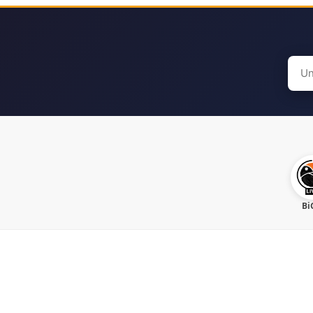
Sear
for:
Bi