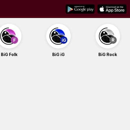
BiG Folk
BiG iG
BiG Rock