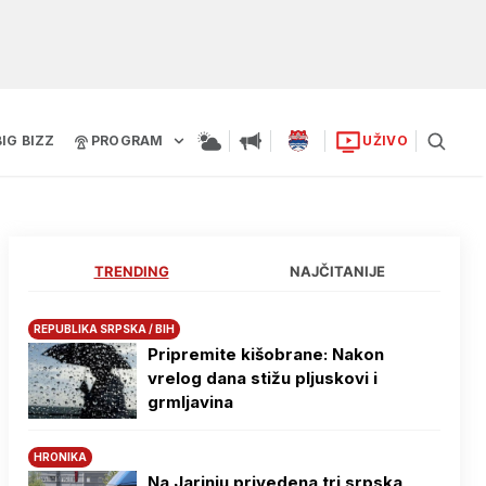
BIG BIZZ
PROGRAM
UŽIVO
TRENDING
NAJČITANIJE
REPUBLIKA SRPSKA / BIH
Pripremite kišobrane: Nakon
vrelog dana stižu pljuskovi i
grmljavina
HRONIKA
Na Јarinju privedena tri srpska