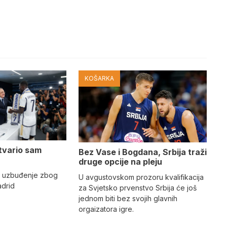
KOŠARKA
tvario sam
Bez Vase i Bogdana, Srbija traži
druge opcije na pleju
o uzbuđenje zbog
U avgustovskom prozoru kvalifikacija
adrid
za Svjetsko prvenstvo Srbija će još
jednom biti bez svojih glavnih
orgaizatora igre.