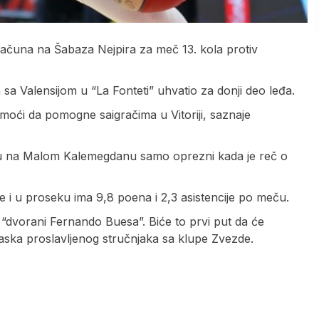
ačuna na Šabaza Nejpira za meč 13. kola protiv
 Valensijom u “La Fonteti” uhvatio za donji deo leđa.
moći da pomogne saigračima u Vitoriji, saznaje
ili su na Malom Kalemegdanu samo oprezni kada je reč o
 i u proseku ima 9,8 poena i 2,3 asistencije po meču.
 “dvorani Fernando Buesa”. Biće to prvi put da će
aska proslavljenog stručnjaka sa klupe Zvezde.