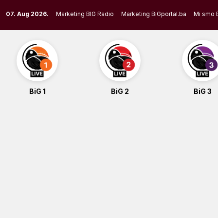
Skip
07. Aug 2026.
Marketing BIG Radio
Marketing BiGportal.ba
Mi smo 
to
content
BiG 1
BiG 2
BiG 3