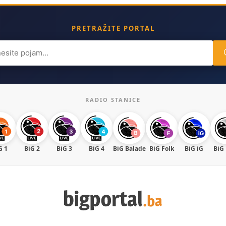
PRETRAŽITE PORTAL
ch
RADIO STANICE
G 1
BiG 2
BiG 3
BiG 4
BiG Balade
BiG Folk
BiG iG
BiG