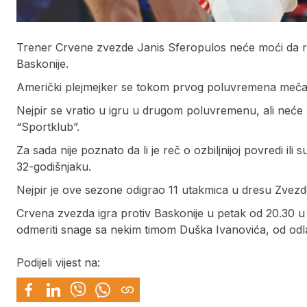
Trener Crvene zvezde Janis Sferopulos neće moći da r
Baskonije.
Američki plejmejker se tokom prvog poluvremena meča sa
Nejpir se vratio u igru u drugom poluvremenu, ali neće 
“Sportklub”.
Za sada nije poznato da li je reč o ozbiljnijoj povredi 
32-godišnjaku.
Nejpir je ove sezone odigrao 11 utakmica u dresu Zvezde
Crvena zvezda igra protiv Baskonije u petak od 20.30 u
odmeriti snage sa nekim timom Duška Ivanovića, od odl
Podijeli vijest na: