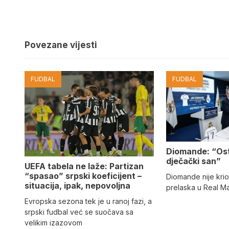
Povezane vijesti
FUDBAL
FUDBAL
Diomande: “Os
dječački san”
UEFA tabela ne laže: Partizan
“spasao” srpski koeficijent –
Diomande nije kri
situacija, ipak, nepovoljna
prelaska u Real M
Evropska sezona tek je u ranoj fazi, a
srpski fudbal već se suočava sa
velikim izazovom