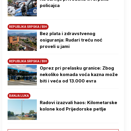
policajca
REPUBLIKA SRPSKA / BIH
Bez plata i zdravstvenog
osiguranja: Rudari treću noć
proveli u jami
REPUBLIKA SRPSKA / BIH
Oprez pri prelasku granice: Zbog
nekoliko komada voća kazna može
biti i veća od 13.000 evra
BANJA LUKA
Radovi izazvali haos: Kilometarske
kolone kod Prijedorske petlje