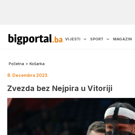
VIJESTI
SPORT
MAGAZIN
Početna
»
Košarka
8. Decembra 2023.
Zvezda bez Nejpira u Vitoriji