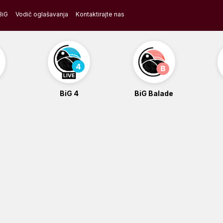
BiG
Vodič oglašavanja
Kontaktirajte nas
BiG 4
BiG Balade