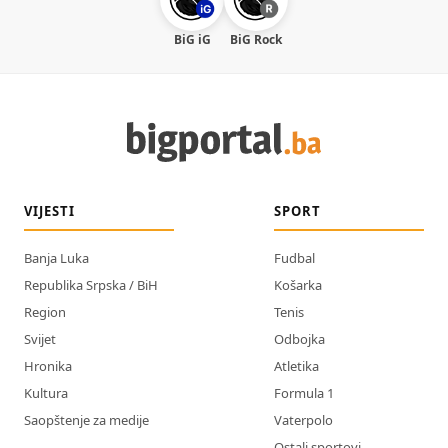
BiG iG
BiG Rock
VIJESTI
SPORT
Banja Luka
Fudbal
Republika Srpska / BiH
Košarka
Region
Tenis
Svijet
Odbojka
Hronika
Atletika
Kultura
Formula 1
Saopštenje za medije
Vaterpolo
Ostali sportovi