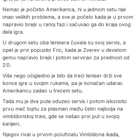
Nemac je počistio Amerikanca, ni u jednom setu nije
imao velikih problema, a sve je počelo kada je u prvom
napravio brejk u ranoj fazi i sačuvao ga do kraja ovog
dela igra.
U drugom setu oba tenisera čuvala su svoj servis, a
opet je prvi popustio Fric, kada je Zverev u devetom
gemu napravio brejk i potom servirao za prednost od
2:0.
Više nego očigledno je bilo da treći teniser drži sve
konce igre u svojim rukama, pa je konačan udarac
Amerikancu zadao u trećem setu.
Tada mu je dva puta oduzeo servis i potom iskoristio
prvu meč loptu za plasman među četiri najbolja na
vimbldonskoj travi, gde se našao prvi put u svojoj
karijieri.
Njegov rival u prvom polufinalu Vimbldona ikada,