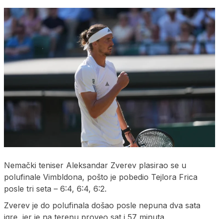
Nemački teniser Aleksandar Zverev plasirao se u
polufinale Vimbldona, pošto je pobedio Tejlora Frica
posle tri seta – 6:4, 6:4, 6:2.
Zverev je do polufinala došao posle nepuna dva sata
igre, jer je na terenu proveo sat i 57 minuta.