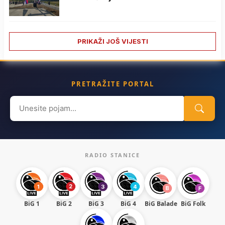
PRIKAŽI JOŠ VIJESTI
PRETRAŽITE PORTAL
Search
for:
RADIO STANICE
BiG 1
BiG 2
BiG 3
BiG 4
BiG Balade
BiG Folk