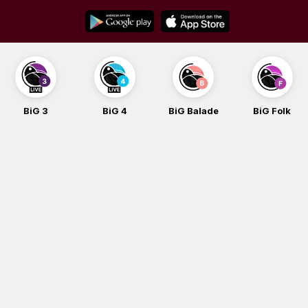
Skip
to
content
G 3
BiG 4
BiG Balade
BiG Folk
B