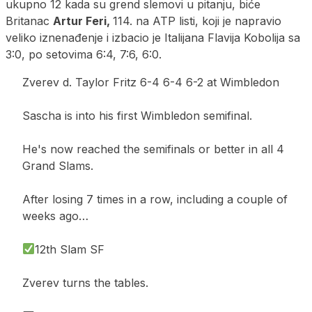
ukupno 12 kada su grend slemovi u pitanju, biće
Britanac
Artur Feri,
114. na ATP listi, koji je napravio
veliko iznenađenje i izbacio je Italijana Flavija Kobolija sa
3:0, po setovima 6:4, 7:6, 6:0.
Zverev d. Taylor Fritz 6-4 6-4 6-2 at Wimbledon
Sascha is into his first Wimbledon semifinal.
He's now reached the semifinals or better in all 4
Grand Slams.
After losing 7 times in a row, including a couple of
weeks ago…
12th Slam SF
Zverev turns the tables.