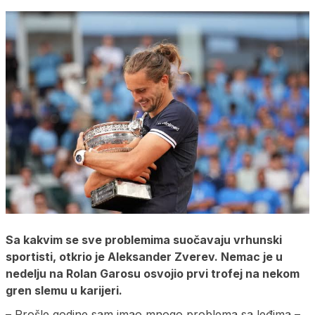
Sa kakvim se sve problemima suočavaju vrhunski
sportisti, otkrio je Aleksander Zverev. Nemac je u
nedelju na Rolan Garosu osvojio prvi trofej na nekom
gren slemu u karijeri.
– Prošle godine sam imao mnogo problema sa leđima –