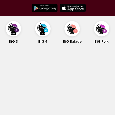
Skip
to
content
BiG 3
BiG 4
BiG Balade
BiG Folk