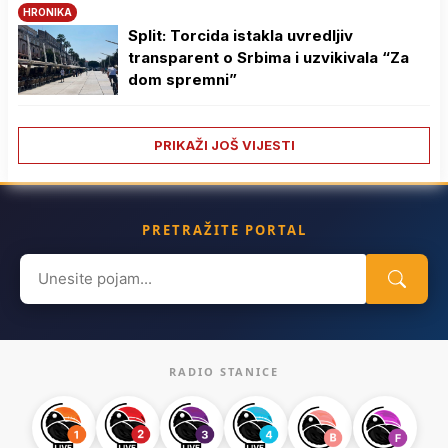
HRONIKA
Split: Torcida istakla uvredljiv
transparent o Srbima i uzvikivala “Za
dom spremni”
PRIKAŽI JOŠ VIJESTI
PRETRAŽITE PORTAL
Search
for:
RADIO STANICE