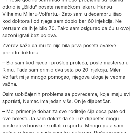
otkrio je „Bildu“ posete nemačkom lekaru Hansu-
Vilhelmu Mileru-Volfartu.- Zato sam u decembru išao
kod doktora i od njega sam dobio bar 60 injekcija. Ne
verujem da ih je bilo 70. Tako sam osigurao da ću u ovoj
sezoni igrati bez bolova.
Zverev kaže da mu to nije bila prva poseta ovakve
prirodu doktoru.
– Bio sam kod njega i prošlog proleća, posle mastersa u
Rimu. Tada sam primio dva seta po 20 injekcija. Miler-
Volfart mi je mnogo pomogao, njegova uloga je veoma
važna.
Osim uobičajenih problema sa povredama, koje imaju svi
sportisti, Nemac ima jedan više. On je dijabetičar.
– Moj primer je dobar za sve roditelje čija deca pate od
ove bolesti. Ja sam dokaz da se i uz dijabetes mogu
postizati vrhunski rezultati u sportu. Mnogo puta sam
pričao o tome, a sada sam to i dokazao. Pričati je jedna