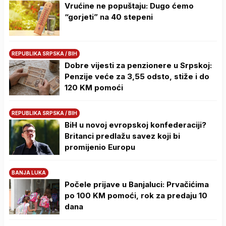
Vrućine ne popuštaju: Dugo ćemo
“gorjeti” na 40 stepeni
REPUBLIKA SRPSKA / BIH
Dobre vijesti za penzionere u Srpskoj:
Penzije veće za 3,55 odsto, stiže i do
120 KM pomoći
REPUBLIKA SRPSKA / BIH
BiH u novoj evropskoj konfederaciji?
Britanci predlažu savez koji bi
promijenio Europu
BANJA LUKA
Počele prijave u Banjaluci: Prvačićima
po 100 KM pomoći, rok za predaju 10
dana