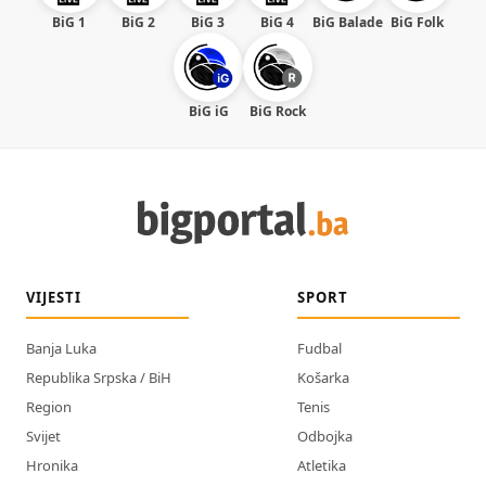
BiG 1
BiG 2
BiG 3
BiG 4
BiG Balade
BiG Folk
BiG iG
BiG Rock
VIJESTI
SPORT
Banja Luka
Fudbal
Republika Srpska / BiH
Košarka
Region
Tenis
Svijet
Odbojka
Hronika
Atletika