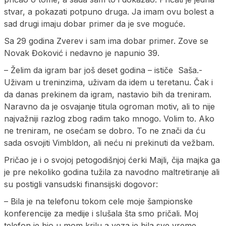
stvar, a pokazati potpuno druga. Ja imam ovu bolest a
sad drugi imaju dobar primer da je sve moguće.
Sa 29 godina Zverev i sam ima dobar primer. Zove se
Novak Đoković i nedavno je napunio 39.
– Želim da igram bar još deset godina – ističe Saša.-
Uživam u treninzima, uživam da idem u teretanu. Čak i
da danas prekinem da igram, nastavio bih da treniram.
Naravno da je osvajanje titula ogroman motiv, ali to nije
najvažniji razlog zbog radim tako mnogo. Volim to. Ako
ne treniram, ne osećam se dobro. To ne znači da ću
sada osvojiti Vimbldon, ali neću ni prekinuti da vežbam.
Pričao je i o svojoj petogodišnjoj ćerki Majli, čija majka ga
je pre nekoliko godina tužila za navodno maltretiranje ali
su postigli vansudski finansijski dogovor:
– Bila je na telefonu tokom cele moje šampionske
konferencije za medije i slušala šta smo pričali. Moj
telefon je bio u mom krilu a veza je bila sve vreme