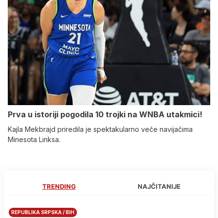
Prva u istoriji pogodila 10 trojki na WNBA utakmici!
Kajla Mekbrajd priredila je spektakularno veče navijačima
Minesota Linksa.
TRENDING
NAJČITANIJE
REPUBLIKA SRPSKA / BIH