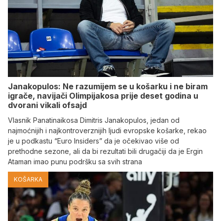
Janakopulos: Ne razumijem se u košarku i ne biram
igrače, navijači Olimpijakosa prije deset godina u
dvorani vikali ofsajd
Vlasnik Panatinaikosa Dimitris Janakopulos, jedan od
najmoćnijih i najkontroverznijih ljudi evropske košarke, rekao
je u podkastu “Euro Insiders” da je očekivao više od
prethodne sezone, ali da bi rezultati bili drugačiji da je Ergin
Ataman imao punu podršku sa svih strana
KOŠARKA