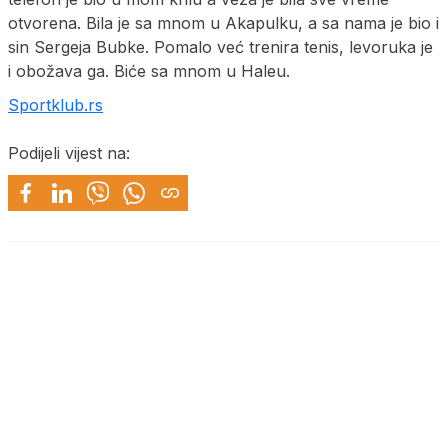
otvorena. Bila je sa mnom u Akapulku, a sa nama je bio i
sin Sergeja Bubke. Pomalo već trenira tenis, levoruka je
i obožava ga. Biće sa mnom u Haleu.
Sportklub.rs
Podijeli vijest na: