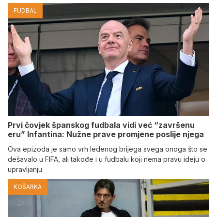
FUDBAL
Prvi čovjek španskog fudbala vidi već “završenu
eru” Infantina: Nužne prave promjene poslije njega
Ova epizoda je samo vrh ledenog brijega svega onoga što se
dešavalo u FIFA, ali takođe i u fudbalu koji nema pravu ideju o
upravljanju
KOŠARKA