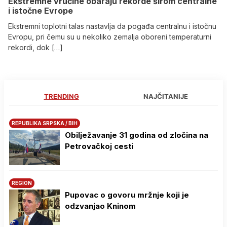
Ekstremne vrućine obaraju rekorde širom centralne
i istočne Evrope
Ekstremni toplotni talas nastavlja da pogađa centralnu i istočnu
Evropu, pri čemu su u nekoliko zemalja oboreni temperaturni
rekordi, dok […]
TRENDING
NAJČITANIJE
REPUBLIKA SRPSKA / BIH
Obilježavanje 31 godina od zločina na
Petrovačkoj cesti
REGION
Pupovac o govoru mržnje koji je
odzvanjao Kninom