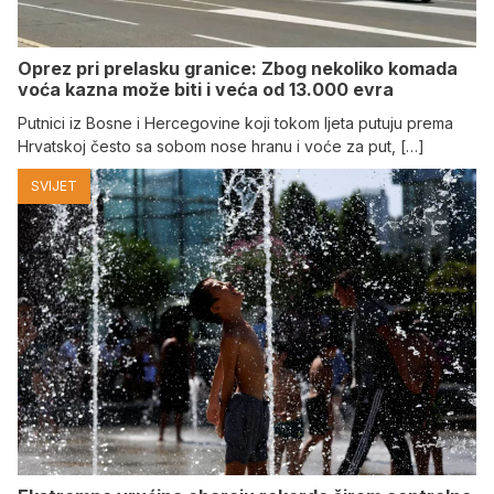
Oprez pri prelasku granice: Zbog nekoliko komada
voća kazna može biti i veća od 13.000 evra
Putnici iz Bosne i Hercegovine koji tokom ljeta putuju prema
Hrvatskoj često sa sobom nose hranu i voće za put, […]
SVIJET