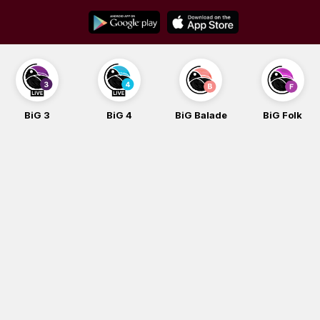
Skip
to
content
BiG 3
BiG 4
BiG Balade
BiG Folk