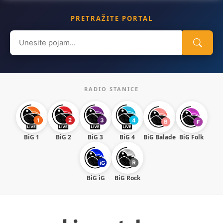
PRETRAŽITE PORTAL
Search
for:
RADIO STANICE
BiG 1
BiG 2
BiG 3
BiG 4
BiG Balade
BiG Folk
BiG iG
BiG Rock