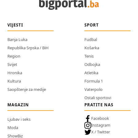
VIJESTI
SPORT
Banja Luka
Fudbal
Republika Srpska / BiH
Košarka
Region
Tenis
Svijet
Odbojka
Hronika
Atletika
Kultura
Formula 1
Saopštenje za medije
Vaterpolo
Ostali sportovi
MAGAZIN
PRATITE NAS
Facebook
Ljubav i seks
Instagram
Moda
X / Twitter
ShowBiz