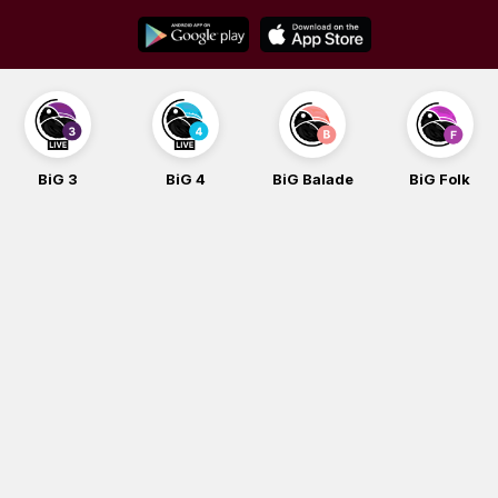
Skip
to
content
BiG 3
BiG 4
BiG Balade
BiG Folk