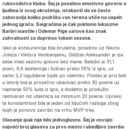
rukovodstva kluba. Šej je posebno emotivno govorio o
ljudima iz svog okruženja, istakavši da se često
zaboravlja koliko podrška van terena utiče na uspeh
jednog igrača. Saigračima je čak poklonio luksuzne
Barbri mantile i Odemar Pige satove kao znak
zahvalnosti za doprinos tokom sezone.
Iako je konkurencija bila brutalna, posebno uz Nikolu
Jokića i Viktora Vembanjamu, Gildžas-Aleksander je iza
sebe imao sezonu gotovo bez mane. Beležio je 31,1
poen, 6,6 asistencija i šutirao preko 55% iz igre, uz
samo 2,2 izgubljene lopte po utakmici. Postao je prvi bek
u istoriji koji je prosečno ubacivao preko 30 poena uz
najmanje 55% šuta iz igre, a dodatno je produžio
nestvaran niz utakmica sa minimum 20 poena. Upravo
ta konstantnost bila je jedan od ključnih razloga zbog
kojih je ponovo završio na vrhu MVP trke.
Glasanje ipak nije bilo jednoglasno. Šej je osvojio
najveći broj glasova za prvo mesto i ubedljivo završio