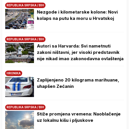
REPUBLIKA SRPSKA / BIH
Nezgode i kilometarske kolone: Novi
kolaps na putu ka moru u Hrvatskoj
REPUBLIKA SRPSKA / BIH
Autori sa Harvarda: Svi nametnuti
zakoni ništavni, jer visoki predstavnik
nije nikad imao zakonodavna ovlaštenja
HRONIKA
Zaplijenjeno 20 kilograma marihuane,
uhapšen Zećanin
REPUBLIKA SRPSKA / BIH
Stiže promjena vremena: Naoblačenje
uz lokalnu kišu i pljuskove