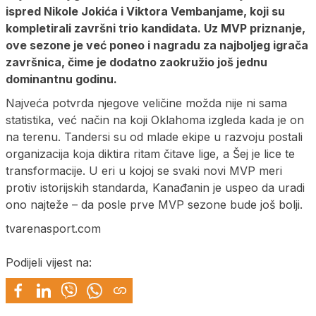
ispred Nikole Jokića i Viktora Vembanjame, koji su
kompletirali završni trio kandidata. Uz MVP priznanje,
ove sezone je već poneo i nagradu za najboljeg igrača
završnica, čime je dodatno zaokružio još jednu
dominantnu godinu.
Najveća potvrda njegove veličine možda nije ni sama
statistika, već način na koji Oklahoma izgleda kada je on
na terenu. Tandersi su od mlade ekipe u razvoju postali
organizacija koja diktira ritam čitave lige, a Šej je lice te
transformacije. U eri u kojoj se svaki novi MVP meri
protiv istorijskih standarda, Kanađanin je uspeo da uradi
ono najteže – da posle prve MVP sezone bude još bolji.
tvarenasport.com
Podijeli vijest na: