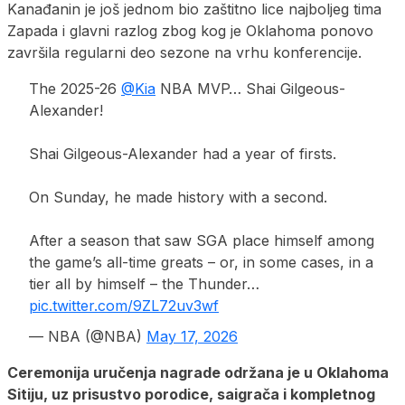
Kanađanin je još jednom bio zaštitno lice najboljeg tima
Zapada i glavni razlog zbog kog je Oklahoma ponovo
završila regularni deo sezone na vrhu konferencije.
The 2025-26
@Kia
NBA MVP… Shai Gilgeous-
Alexander!
Shai Gilgeous-Alexander had a year of firsts.
On Sunday, he made history with a second.
After a season that saw SGA place himself among
the game’s all-time greats – or, in some cases, in a
tier all by himself – the Thunder…
pic.twitter.com/9ZL72uv3wf
— NBA (@NBA)
May 17, 2026
Ceremonija uručenja nagrade održana je u Oklahoma
Sitiju, uz prisustvo porodice, saigrača i kompletnog