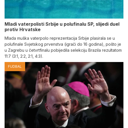
Mladi vaterpolisti Srbije u polufinalu SP, slijedi duel
protiv Hrvatske
Mlada muška vaterpolo reprezentacija Srbije plasirala se u
polufinale Svjetskog prvenstva (igrači do 16 godina), pošto je
u Zagrebu u četvrtfinalu pobijedila selekciju Brazila rezultatom
11:7 (3:1, 2:2, 2:1, 4:3).
FUDBAL