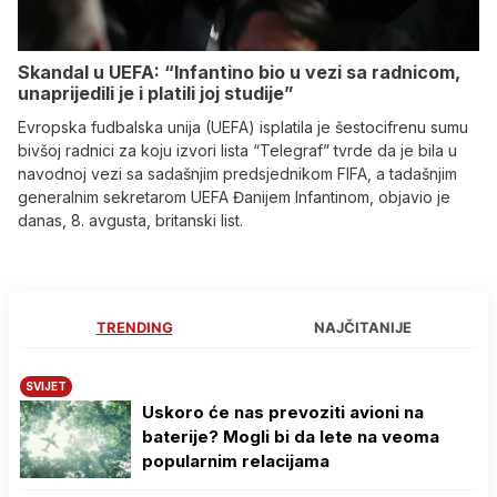
Skandal u UEFA: “Infantino bio u vezi sa radnicom,
unaprijedili je i platili joj studije”
Evropska fudbalska unija (UEFA) isplatila je šestocifrenu sumu
bivšoj radnici za koju izvori lista “Telegraf” tvrde da je bila u
navodnoj vezi sa sadašnjim predsjednikom FIFA, a tadašnjim
generalnim sekretarom UEFA Đanijem Infantinom, objavio je
danas, 8. avgusta, britanski list.
TRENDING
NAJČITANIJE
SVIJET
Uskoro će nas prevoziti avioni na
baterije? Mogli bi da lete na veoma
popularnim relacijama