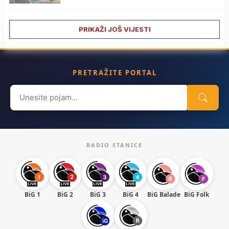
PRIKAŽI JOŠ VIJESTI
PRETRAŽITE PORTAL
Search
for:
RADIO STANICE
BiG 1
BiG 2
BiG 3
BiG 4
BiG Balade
BiG Folk