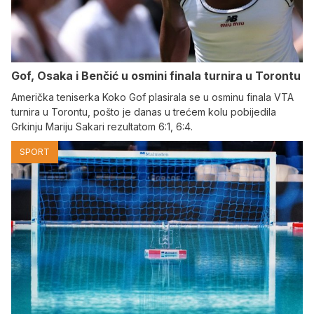
Gof, Osaka i Benčić u osmini finala turnira u Torontu
Američka teniserka Koko Gof plasirala se u osminu finala VTA
turnira u Torontu, pošto je danas u trećem kolu pobijedila
Grkinju Mariju Sakari rezultatom 6:1, 6:4.
SPORT