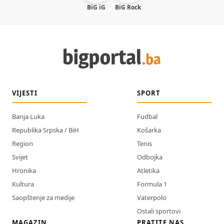
BiG iG
BiG Rock
VIJESTI
SPORT
Banja Luka
Fudbal
Republika Srpska / BiH
Košarka
Region
Tenis
Svijet
Odbojka
Hronika
Atletika
Kultura
Formula 1
Saopštenje za medije
Vaterpolo
Ostali sportovi
MAGAZIN
PRATITE NAS