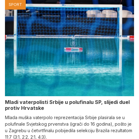
SPORT
Mladi vaterpolisti Srbije u polufinalu SP, slijedi duel
protiv Hrvatske
Mlada muška vaterpolo reprezentacija Srbije plasirala se u
polufinale Svjetskog prvenstva (igrači do 16 godina), pošto je
u Zagrebu u četvrtfinalu pobijedila selekciju Brazila rezultatom
11:7 (3:1, 2:2, 2:1, 4:3).