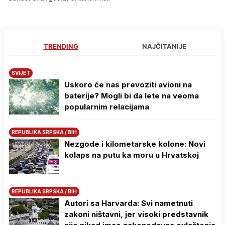
TRENDING
NAJČITANIJE
SVIJET
Uskoro će nas prevoziti avioni na
baterije? Mogli bi da lete na veoma
popularnim relacijama
REPUBLIKA SRPSKA / BIH
Nezgode i kilometarske kolone: Novi
kolaps na putu ka moru u Hrvatskoj
REPUBLIKA SRPSKA / BIH
Autori sa Harvarda: Svi nametnuti
zakoni ništavni, jer visoki predstavnik