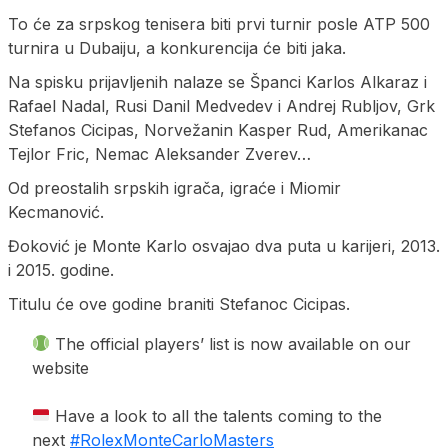
To će za srpskog tenisera biti prvi turnir posle ATP 500
turnira u Dubaiju, a konkurencija će biti jaka.
Na spisku prijavljenih nalaze se Španci Karlos Alkaraz i
Rafael Nadal, Rusi Danil Medvedev i Andrej Rubljov, Grk
Stefanos Cicipas, Norvežanin Kasper Rud, Amerikanac
Tejlor Fric, Nemac Aleksander Zverev…
Od preostalih srpskih igrača, igraće i Miomir
Kecmanović.
Đoković je Monte Karlo osvajao dva puta u karijeri, 2013.
i 2015. godine.
Titulu će ove godine braniti Stefanoc Cicipas.
The official players’ list is now available on our
website
Have a look to all the talents coming to the
next
#RolexMonteCarloMasters