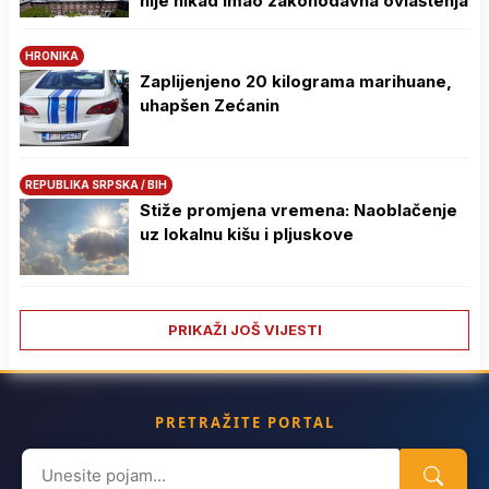
nije nikad imao zakonodavna ovlaštenja
HRONIKA
Zaplijenjeno 20 kilograma marihuane,
uhapšen Zećanin
REPUBLIKA SRPSKA / BIH
Stiže promjena vremena: Naoblačenje
uz lokalnu kišu i pljuskove
PRIKAŽI JOŠ VIJESTI
PRETRAŽITE PORTAL
Search
for: