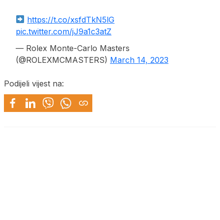
https://t.co/xsfdTkN5lG
pic.twitter.com/jJ9a1c3atZ
— Rolex Monte-Carlo Masters
(@ROLEXMCMASTERS)
March 14, 2023
Podijeli vijest na: