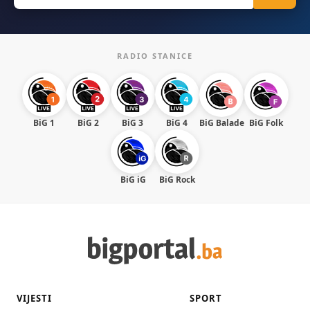
RADIO STANICE
BiG 1
BiG 2
BiG 3
BiG 4
BiG Balade
BiG Folk
BiG iG
BiG Rock
VIJESTI
SPORT