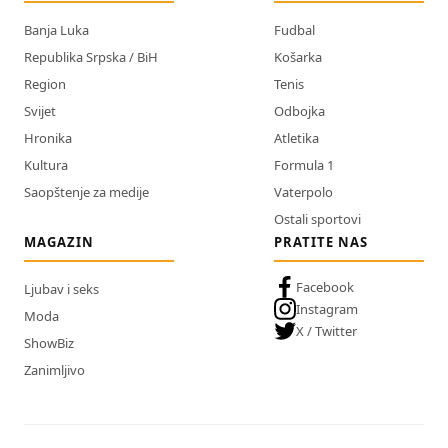
Banja Luka
Fudbal
Republika Srpska / BiH
Košarka
Region
Tenis
Svijet
Odbojka
Hronika
Atletika
Kultura
Formula 1
Saopštenje za medije
Vaterpolo
Ostali sportovi
MAGAZIN
PRATITE NAS
Facebook
Ljubav i seks
Instagram
Moda
X / Twitter
ShowBiz
Zanimljivo