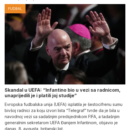
FUDBAL
Skandal u UEFA: “Infantino bio u vezi sa radnicom,
unaprijedili je i platili joj studije”
Evropska fudbalska unija (UEFA) isplatila je šestocifrenu sumu
bivšoj radnici za koju izvori lista “Telegraf” tvrde da je bila u
navodnoj vezi sa sadašnjim predsjednikom FIFA, a tadašnjim
generalnim sekretarom UEFA Đanijem Infantinom, objavio je
danas, 8. avgusta, britanski list.