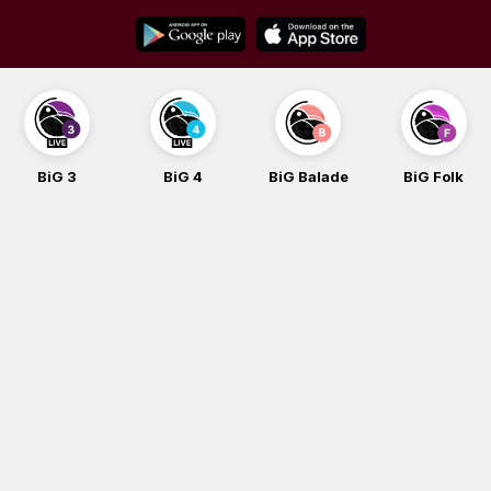
Skip
to
content
BiG 4
BiG Balade
BiG Folk
BiG iG