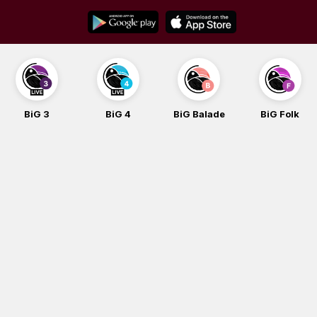
Skip
to
content
BiG 3
BiG 4
BiG Balade
BiG Folk