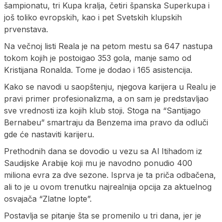
šampionatu, tri Kupa kralja, četiri španska Superkupa i
još toliko evropskih, kao i pet Svetskih klupskih
prvenstava.
Na večnoj listi Reala je na petom mestu sa 647 nastupa
tokom kojih je postoigao 353 gola, manje samo od
Kristijana Ronalda. Tome je dodao i 165 asistencija.
Kako se navodi u saopštenju, njegova karijera u Realu je
pravi primer profesionalizma, a on sam je predstavljao
sve vrednosti iza kojih klub stoji. Stoga na “Santijago
Bernabeu” smartraju da Benzema ima pravo da odluči
gde će nastaviti karijeru.
Prethodnih dana se dovodio u vezu sa Al Itihadom iz
Saudijske Arabije koji mu je navodno ponudio 400
miliona evra za dve sezone. Isprva je ta priča odbačena,
ali to je u ovom trenutku najrealnija opcija za aktuelnog
osvajača “Zlatne lopte”.
Postavlja se pitanje šta se promenilo u tri dana, jer je