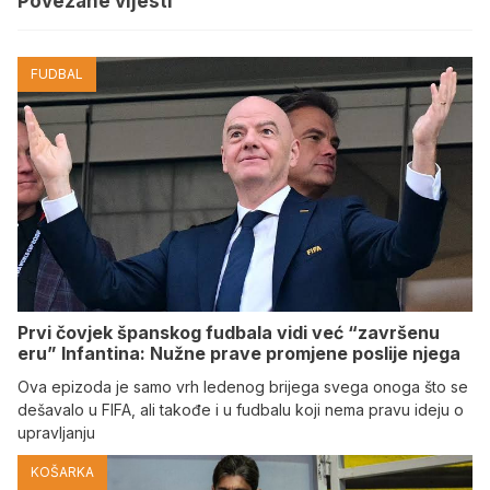
Povezane vijesti
FUDBAL
Prvi čovjek španskog fudbala vidi već “završenu
eru” Infantina: Nužne prave promjene poslije njega
Ova epizoda je samo vrh ledenog brijega svega onoga što se
dešavalo u FIFA, ali takođe i u fudbalu koji nema pravu ideju o
upravljanju
KOŠARKA