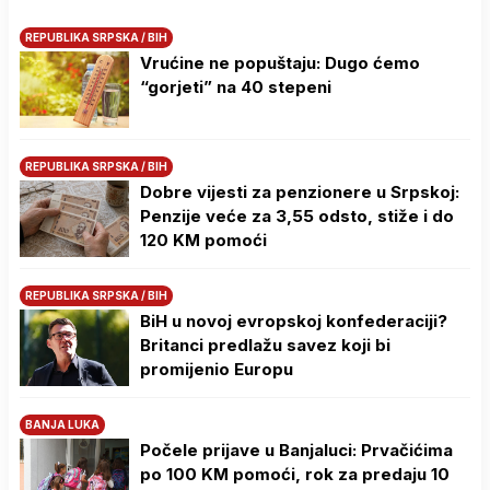
REPUBLIKA SRPSKA / BIH
Vrućine ne popuštaju: Dugo ćemo
“gorjeti” na 40 stepeni
REPUBLIKA SRPSKA / BIH
Dobre vijesti za penzionere u Srpskoj:
Penzije veće za 3,55 odsto, stiže i do
120 KM pomoći
REPUBLIKA SRPSKA / BIH
BiH u novoj evropskoj konfederaciji?
Britanci predlažu savez koji bi
promijenio Europu
BANJA LUKA
Počele prijave u Banjaluci: Prvačićima
po 100 KM pomoći, rok za predaju 10