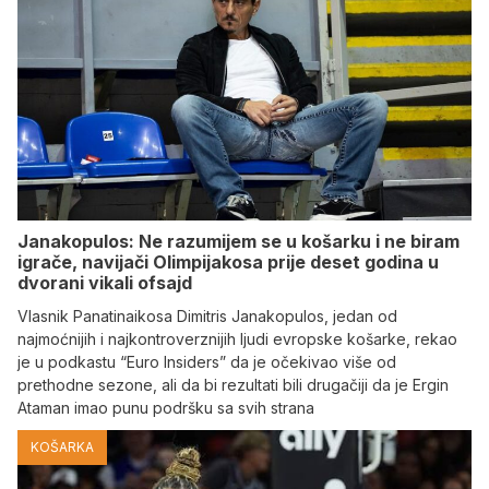
Janakopulos: Ne razumijem se u košarku i ne biram
igrače, navijači Olimpijakosa prije deset godina u
dvorani vikali ofsajd
Vlasnik Panatinaikosa Dimitris Janakopulos, jedan od
najmoćnijih i najkontroverznijih ljudi evropske košarke, rekao
je u podkastu “Euro Insiders” da je očekivao više od
prethodne sezone, ali da bi rezultati bili drugačiji da je Ergin
Ataman imao punu podršku sa svih strana
KOŠARKA