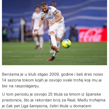
Benzema je u klub stigao 2009. godine i beli dres nosio
14 sezona tokom kojih je osvojio svaki trofej koji mu je
bio na raspolaganju.
U tom periodu je osvojio 25 titula sa timom iz španske
prestonice, što je rekordan broj za Real. Među trofejima
je čak pet Liga šampiona, četiri titule u domaćem