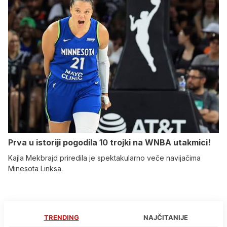
Prva u istoriji pogodila 10 trojki na WNBA utakmici!
Kajla Mekbrajd priredila je spektakularno veče navijačima
Minesota Linksa.
TRENDING
NAJČITANIJE