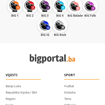
BiG 1
BiG 2
BiG 3
BiG 4
BiG Balade
BiG Folk
BiG iG
BiG Rock
VIJESTI
SPORT
Banja Luka
Fudbal
Republika Srpska / BiH
Košarka
Region
Tenis
Svijet
Odbojka