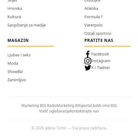
Hronika
Atletika
Kultura
Formula 1
Saopštenje za medije
Vaterpolo
Ostali sportovi
MAGAZIN
PRATITE NAS
Facebook
Ljubav i seks
Instagram
Moda
X / Twitter
ShowBiz
Zanimljivo
Marketing BIG Radio
Marketing BIGportal.ba
Mi smo BIG
Vodič oglašavanja
Kontaktirajte nas
© 2026 Jelena Tomić — Sva prava zadržana.