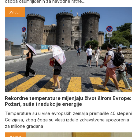
osoba osumnjičenih za navodne ratne…
SVIJET
Rekordne temperature mijenjaju život širom Evrope:
Požari, suša i redukcije energije
Temperature su u više evropskih zemalja premašile 40 stepeni
Celzijusa, zbog čega su vlasti izdale zdravstvena upozorenja
za milione građana