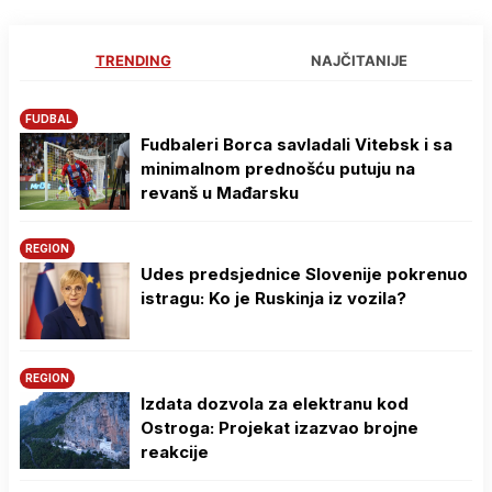
TRENDING
NAJČITANIJE
FUDBAL
Fudbaleri Borca savladali Vitebsk i sa
minimalnom prednošću putuju na
revanš u Mađarsku
REGION
Udes predsjednice Slovenije pokrenuo
istragu: Ko je Ruskinja iz vozila?
REGION
Izdata dozvola za elektranu kod
Ostroga: Projekat izazvao brojne
reakcije