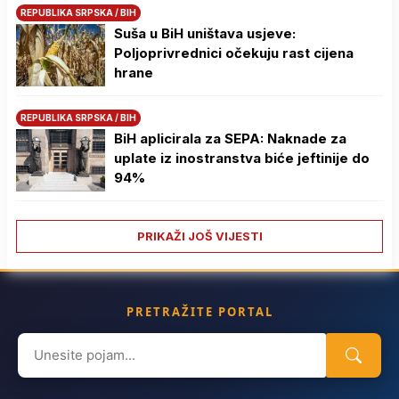
REPUBLIKA SRPSKA / BIH
Suša u BiH uništava usjeve:
Poljoprivrednici očekuju rast cijena
hrane
REPUBLIKA SRPSKA / BIH
BiH aplicirala za SEPA: Naknade za
uplate iz inostranstva biće jeftinije do
94%
PRIKAŽI JOŠ VIJESTI
PRETRAŽITE PORTAL
Search
for: