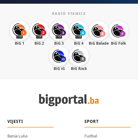
RADIO STANICE
BiG 1
BiG 2
BiG 3
BiG 4
BiG Balade
BiG Folk
BiG iG
BiG Rock
VIJESTI
SPORT
Banja Luka
Fudbal