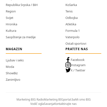
Republika Srpska / BiH
Košarka
Region
Tenis
Svijet
Odbojka
Hronika
Atletika
Kultura
Formula 1
Saopštenje za medije
Vaterpolo
Ostali sportovi
MAGAZIN
PRATITE NAS
Facebook
Ljubav i seks
Instagram
Moda
X / Twitter
ShowBiz
Zanimljivo
Marketing BIG Radio
Marketing BIGportal.ba
Mi smo BIG
Vodič oglašavanja
Kontaktirajte nas