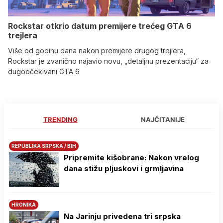
Rockstar otkrio datum premijere trećeg GTA 6
trejlera
Više od godinu dana nakon premijere drugog trejlera,
Rockstar je zvanično najavio novu, „detaljnu prezentaciju“ za
dugoočekivani GTA 6
TRENDING
NAJČITANIJE
REPUBLIKA SRPSKA / BIH
Pripremite kišobrane: Nakon vrelog
dana stižu pljuskovi i grmljavina
HRONIKA
Na Јarinju privedena tri srpska