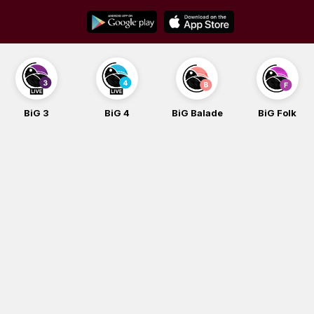
Skip
to
content
BiG 3
BiG 4
BiG Balade
BiG Folk