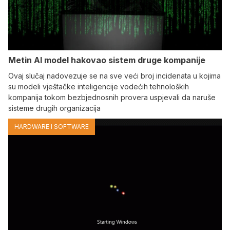
Metin AI model hakovao sistem druge kompanije
Ovaj slučaj nadovezuje se na sve veći broj incidenata u kojima
su modeli vještačke inteligencije vodećih tehnoloških
kompanija tokom bezbjednosnih provera uspjevali da naruše
sisteme drugih organizacija
HARDWARE I SOFTWARE