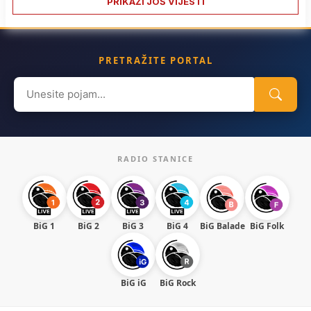
PRIKAŽI JOŠ VIJESTI
PRETRAŽITE PORTAL
Search
for:
RADIO STANICE
BiG 1
BiG 2
BiG 3
BiG 4
BiG Balade
BiG Folk
BiG iG
BiG Rock