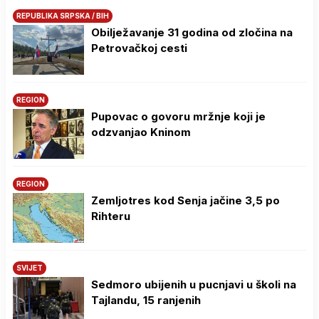
REPUBLIKA SRPSKA / BIH
Obilježavanje 31 godina od zločina na
Petrovačkoj cesti
REGION
Pupovac o govoru mržnje koji je
odzvanjao Kninom
REGION
Zemljotres kod Senja jačine 3,5 po
Rihteru
SVIJET
Sedmoro ubijenih u pucnjavi u školi na
Tajlandu, 15 ranjenih