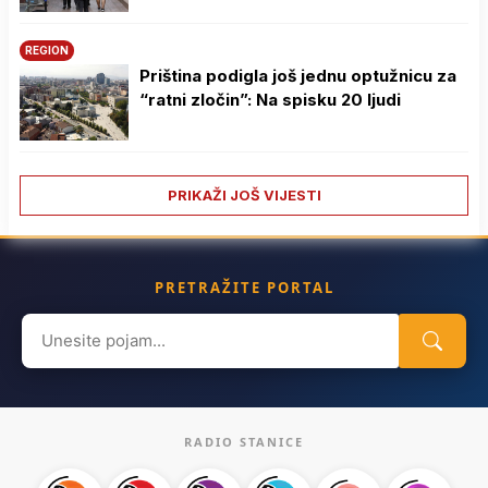
REGION
Priština podigla još jednu optužnicu za
“ratni zločin”: Na spisku 20 ljudi
PRIKAŽI JOŠ VIJESTI
PRETRAŽITE PORTAL
Search
for:
RADIO STANICE