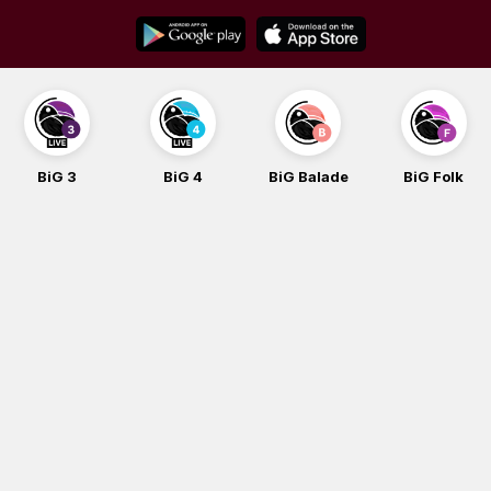
Skip
to
content
BiG 3
BiG 4
BiG Balade
BiG Folk