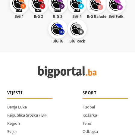
BiG 1
BiG 2
BiG 3
BiG 4
BiG Balade
BiG Folk
BiG iG
BiG Rock
VIJESTI
SPORT
Banja Luka
Fudbal
Republika Srpska / BiH
Košarka
Region
Tenis
Svijet
Odbojka