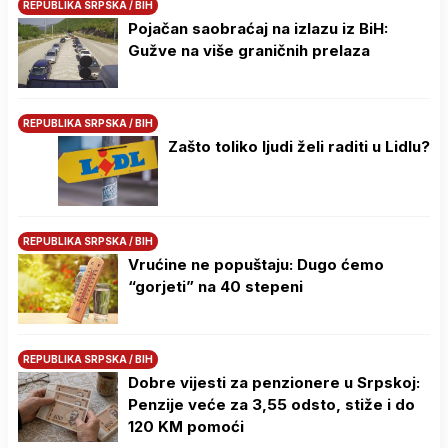
REPUBLIKA SRPSKA / BIH
Pojačan saobraćaj na izlazu iz BiH:
Gužve na više graničnih prelaza
REPUBLIKA SRPSKA / BIH
Zašto toliko ljudi želi raditi u Lidlu?
REPUBLIKA SRPSKA / BIH
Vrućine ne popuštaju: Dugo ćemo
“gorjeti” na 40 stepeni
REPUBLIKA SRPSKA / BIH
Dobre vijesti za penzionere u Srpskoj:
Penzije veće za 3,55 odsto, stiže i do
120 KM pomoći