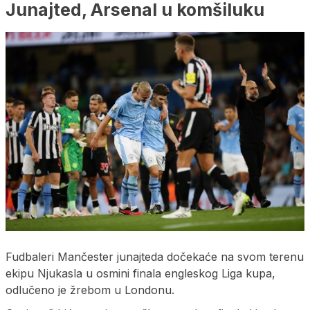
Junajted, Arsenal u komšiluku
Fudbaleri Mančester junajteda dočekaće na svom terenu
ekipu Njukasla u osmini finala engleskog Liga kupa,
odlučeno je žrebom u Londonu.