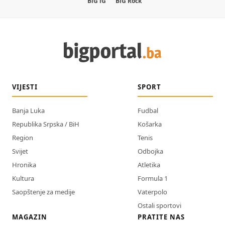
BiG iG
BiG Rock
VIJESTI
SPORT
Banja Luka
Fudbal
Republika Srpska / BiH
Košarka
Region
Tenis
Svijet
Odbojka
Hronika
Atletika
Kultura
Formula 1
Saopštenje za medije
Vaterpolo
Ostali sportovi
MAGAZIN
PRATITE NAS