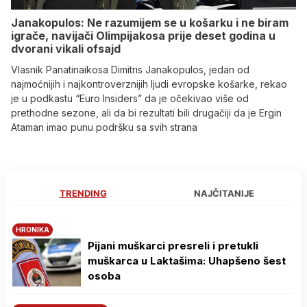
Janakopulos: Ne razumijem se u košarku i ne biram
igrače, navijači Olimpijakosa prije deset godina u
dvorani vikali ofsajd
Vlasnik Panatinaikosa Dimitris Janakopulos, jedan od
najmoćnijih i najkontroverznijih ljudi evropske košarke, rekao
je u podkastu “Euro Insiders” da je očekivao više od
prethodne sezone, ali da bi rezultati bili drugačiji da je Ergin
Ataman imao punu podršku sa svih strana
TRENDING
NAJČITANIJE
HRONIKA
Pijani muškarci presreli i pretukli
muškarca u Laktašima: Uhapšeno šest
osoba