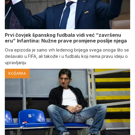
Prvi čovjek španskog fudbala vidi već “završenu
eru” Infantina: Nužne prave promjene poslije njega
Ova epizoda je samo vrh ledenog brijega svega onoga što se
dešavalo u FIFA, ali takođe i u fudbalu koji nema pravu ideju o
upravljanju
KOŠARKA