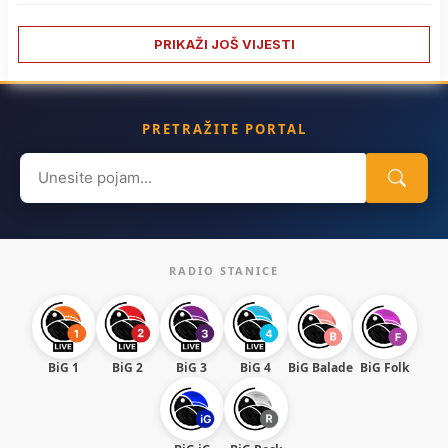
PRIKAŽI JOŠ VIJESTI
PRETRAŽITE PORTAL
Search
for:
RADIO STANICE
BiG 1
BiG 2
BiG 3
BiG 4
BiG Balade
BiG Folk