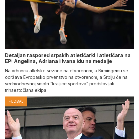
Detaljan raspored srpskih atletičarki i atletičara na
EP: Angelina, Adriana i Ivana idu na medalje
Na vrhuncu atletske sezone na otvorenom, u Birmingemu se
održava Evropasko prvenstvo na otvorenom, a Srbiju će na
sedmodnevnoj smotri “kraljice sportova” predstavljati
trinaestočlana ekipa
FUDBAL