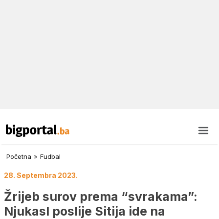
Početna
»
Fudbal
28. Septembra 2023.
Žrijeb surov prema “svrakama”:
Njukasl poslije Sitija ide na