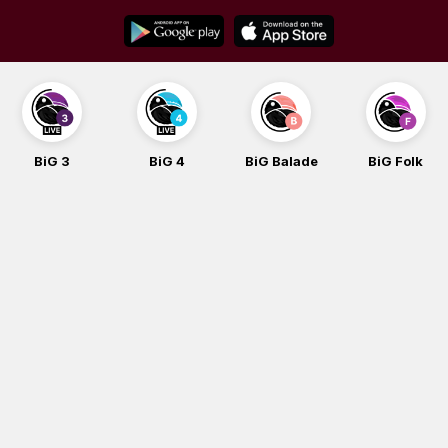
Skip
to
content
BiG 3
BiG 4
BiG Balade
BiG Folk