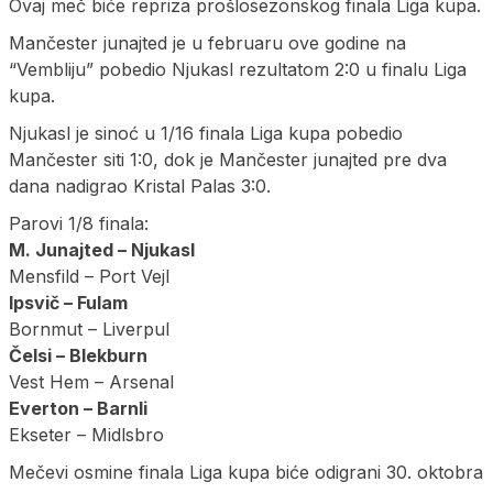
Ovaj meč biće repriza prošlosezonskog finala Liga kupa.
Mančester junajted je u februaru ove godine na
“Vembliju” pobedio Njukasl rezultatom 2:0 u finalu Liga
kupa.
Njukasl je sinoć u 1/16 finala Liga kupa pobedio
Mančester siti 1:0, dok je Mančester junajted pre dva
dana nadigrao Kristal Palas 3:0.
Parovi 1/8 finala:
M. Junajted – Njukasl
Mensfild – Port Vejl
Ipsvič – Fulam
Bornmut – Liverpul
Čelsi – Blekburn
Vest Hem – Arsenal
Everton – Barnli
Ekseter – Midlsbro
Mečevi osmine finala Liga kupa biće odigrani 30. oktobra