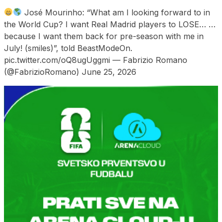
José Mourinho: “What am I looking forward to in
the World Cup? I want Real Madrid players to LOSE… …
because I want them back for pre-season with me in
July! (smiles)”, told BeastModeOn.
pic.twitter.com/oQ8ugUggmi — Fabrizio Romano
(@FabrizioRomano) June 25, 2026