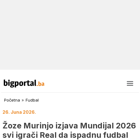
Početna
»
Fudbal
26. Juna 2026.
Žoze Murinjo izjava Mundijal 2026
svi igrači Real da ispadnu fudbal