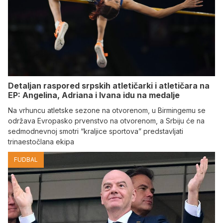
Detaljan raspored srpskih atletičarki i atletičara na
EP: Angelina, Adriana i Ivana idu na medalje
Na vrhuncu atletske sezone na otvorenom, u Birmingemu se
održava Evropasko prvenstvo na otvorenom, a Srbiju će na
sedmodnevnoj smotri “kraljice sportova” predstavljati
trinaestočlana ekipa
FUDBAL