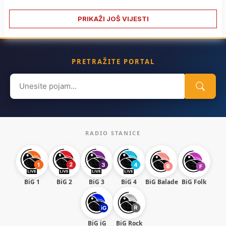
PRIKAŽI JOŠ VIJESTI
PRETRAŽITE PORTAL
Search
for:
RADIO STANICE
BiG 1
BiG 2
BiG 3
BiG 4
BiG Balade
BiG Folk
BiG iG
BiG Rock