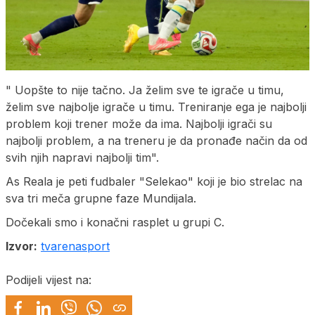
" Uopšte to nije tačno. Ja želim sve te igrače u timu,
želim sve najbolje igrače u timu. Treniranje ega je najbolji
problem koji trener može da ima. Najbolji igrači su
najbolji problem, a na treneru je da pronađe način da od
svih njih napravi najbolji tim".
As Reala je peti fudbaler "Selekao" koji je bio strelac na
sva tri meča grupne faze Mundijala.
Dočekali smo i konačni rasplet u grupi C.
Izvor:
tvarenasport
Podijeli vijest na: