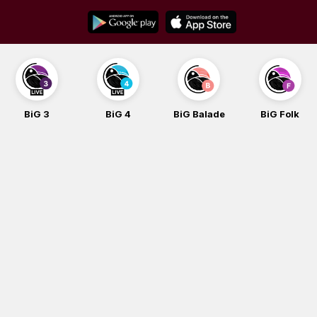
Skip
to
content
BiG 4
BiG Balade
BiG Folk
BiG iG