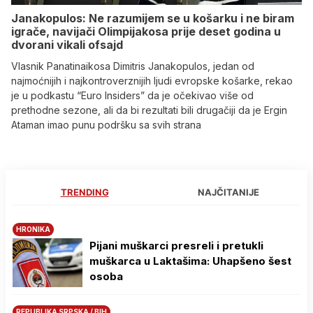
Janakopulos: Ne razumijem se u košarku i ne biram
igrače, navijači Olimpijakosa prije deset godina u
dvorani vikali ofsajd
Vlasnik Panatinaikosa Dimitris Janakopulos, jedan od
najmoćnijih i najkontroverznijih ljudi evropske košarke, rekao
je u podkastu “Euro Insiders” da je očekivao više od
prethodne sezone, ali da bi rezultati bili drugačiji da je Ergin
Ataman imao punu podršku sa svih strana
TRENDING
NAJČITANIJE
HRONIKA
Pijani muškarci presreli i pretukli
muškarca u Laktašima: Uhapšeno šest
osoba
REPUBLIKA SRPSKA / BIH