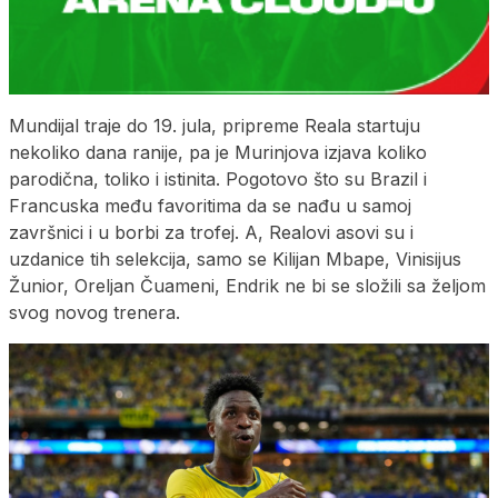
Mundijal traje do 19. jula, pripreme Reala startuju
nekoliko dana ranije, pa je Murinjova izjava koliko
parodična, toliko i istinita. Pogotovo što su Brazil i
Francuska među favoritima da se nađu u samoj
završnici i u borbi za trofej. A, Realovi asovi su i
uzdanice tih selekcija, samo se Kilijan Mbape, Vinisijus
Žunior, Oreljan Čuameni, Endrik ne bi se složili sa željom
svog novog trenera.