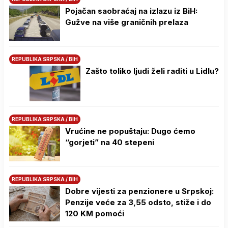
Pojačan saobraćaj na izlazu iz BiH:
Gužve na više graničnih prelaza
REPUBLIKA SRPSKA / BIH
Zašto toliko ljudi želi raditi u Lidlu?
REPUBLIKA SRPSKA / BIH
Vrućine ne popuštaju: Dugo ćemo
“gorjeti” na 40 stepeni
REPUBLIKA SRPSKA / BIH
Dobre vijesti za penzionere u Srpskoj:
Penzije veće za 3,55 odsto, stiže i do
120 KM pomoći