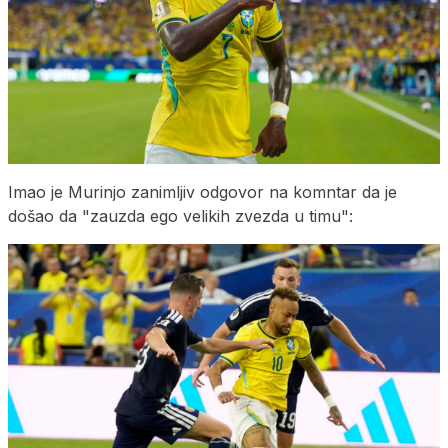
Imao je Murinjo zanimljiv odgovor na komntar da je
došao da "zauzda ego velikih zvezda u timu":