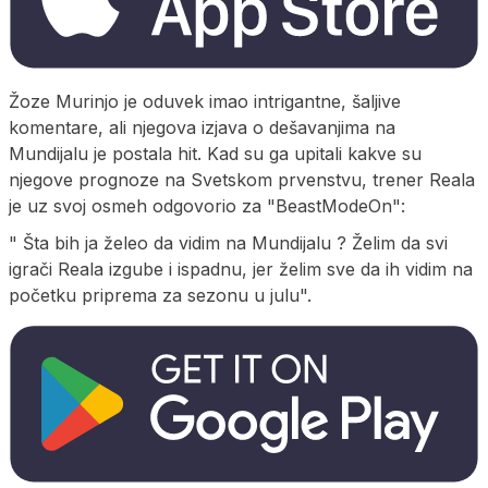
Žoze Murinjo je oduvek imao intrigantne, šaljive
komentare, ali njegova izjava o dešavanjima na
Mundijalu je postala hit. Kad su ga upitali kakve su
njegove prognoze na Svetskom prvenstvu, trener Reala
je uz svoj osmeh odgovorio za "BeastModeOn":
" Šta bih ja želeo da vidim na Mundijalu ? Želim da svi
igrači Reala izgube i ispadnu, jer želim sve da ih vidim na
početku priprema za sezonu u julu".