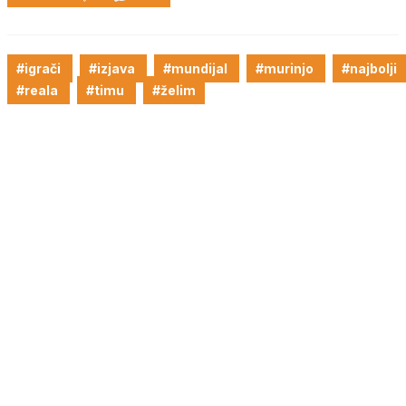
#igrači
#izjava
#mundijal
#murinjo
#najbolji
#reala
#timu
#želim