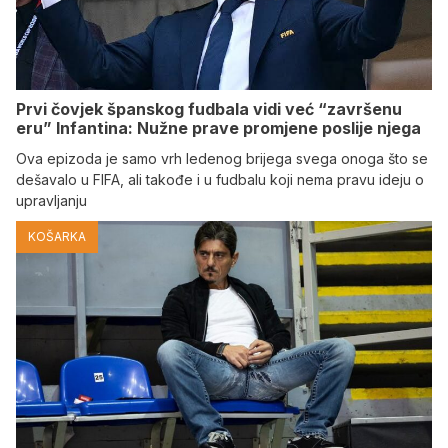
Prvi čovjek španskog fudbala vidi već “završenu
eru” Infantina: Nužne prave promjene poslije njega
Ova epizoda je samo vrh ledenog brijega svega onoga što se
dešavalo u FIFA, ali takođe i u fudbalu koji nema pravu ideju o
upravljanju
KOŠARKA