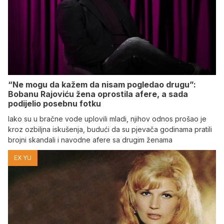
“Ne mogu da kažem da nisam pogledao drugu”:
Bobanu Rajoviću žena oprostila afere, a sada
podijelio posebnu fotku
Iako su u bračne vode uplovili mladi, njihov odnos prošao je
kroz ozbiljna iskušenja, budući da su pjevača godinama pratili
brojni skandali i navodne afere sa drugim ženama
EX YU