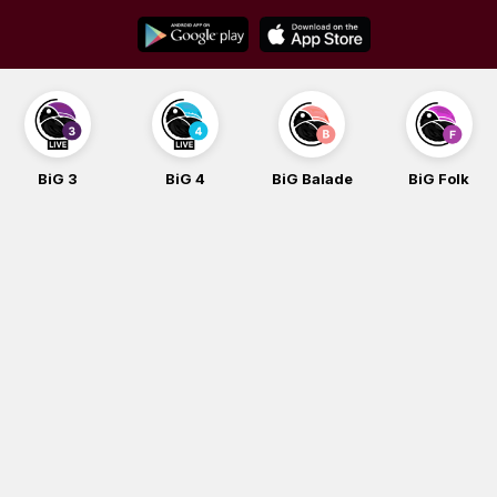
Skip
to
content
BiG 3
BiG 4
BiG Balade
BiG Folk