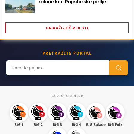
kolone kod Prijedorske petlje
PRIKAŽI JOŠ VIJESTI
PRETRAŽITE PORTAL
Search
for:
RADIO STANICE
BiG 1
BiG 2
BiG 3
BiG 4
BiG Balade
BiG Folk