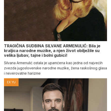
TRAGIČNA SUDBINA SILVANE ARMENULIĆ: Bila je
kraljica narodne muzike, a njen život obilježile su
velika ljubav, tajne i bolni gubici!
Silvana Armenulić ostala je upamćena kao jedna od najvećih
zvezda jugoslovenske narodne muzike, žena raskošnog glasa
i neverovatne harizme
EX YU