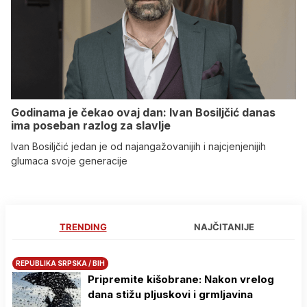
Godinama je čekao ovaj dan: Ivan Bosiljčić danas
ima poseban razlog za slavlje
Ivan Bosiljčić jedan je od najangažovanijih i najcjenjenijih
glumaca svoje generacije
TRENDING
NAJČITANIJE
REPUBLIKA SRPSKA / BIH
Pripremite kišobrane: Nakon vrelog
dana stižu pljuskovi i grmljavina