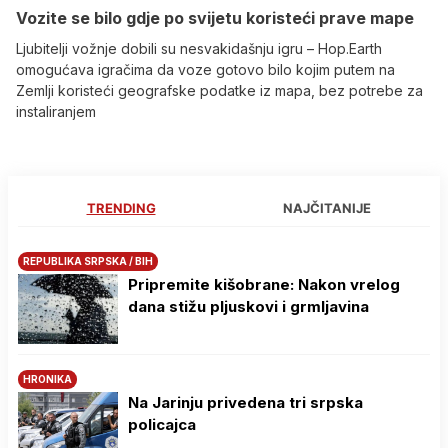
Vozite se bilo gdje po svijetu koristeći prave mape
Ljubitelji vožnje dobili su nesvakidašnju igru – Hop.Earth
omogućava igračima da voze gotovo bilo kojim putem na
Zemlji koristeći geografske podatke iz mapa, bez potrebe za
instaliranjem
TRENDING
NAJČITANIJE
REPUBLIKA SRPSKA / BIH
Pripremite kišobrane: Nakon vrelog
dana stižu pljuskovi i grmljavina
HRONIKA
Na Јarinju privedena tri srpska
policajca