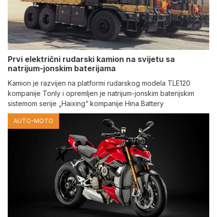
Prvi električni rudarski kamion na svijetu sa
natrijum-jonskim baterijama
Kamion je razvijen na platformi rudarskog modela TLE120
kompanije Tonly i opremljen je natrijum-jonskim baterijskim
sistemom serije „Haixing“ kompanije Hina Battery
AUTO-MOTO