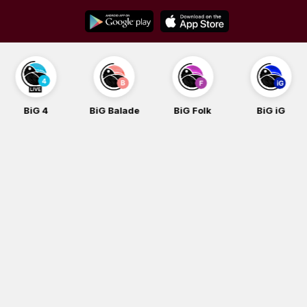
Skip
to
content
BiG 4
BiG Balade
BiG Folk
BiG iG