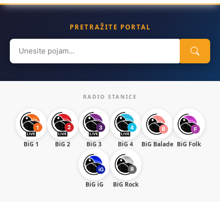
PRETRAŽITE PORTAL
Search
for:
RADIO STANICE
BiG 1
BiG 2
BiG 3
BiG 4
BiG Balade
BiG Folk
BiG iG
BiG Rock