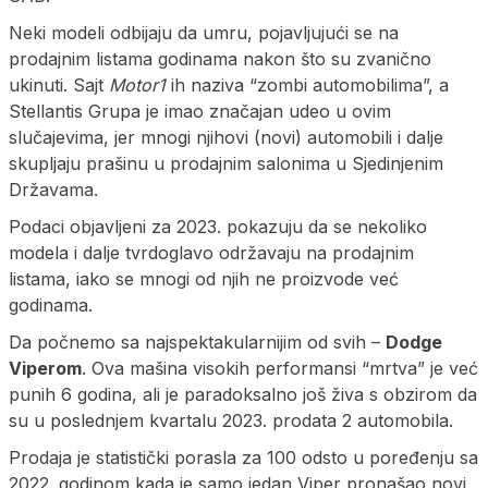
Neki modeli odbijaju da umru, pojavljujući se na
prodajnim listama godinama nakon što su zvanično
ukinuti. Sajt
Motor1
ih naziva “zombi automobilima”, a
Stellantis Grupa je imao značajan udeo u ovim
slučajevima, jer mnogi njihovi (novi) automobili i dalje
skupljaju prašinu u prodajnim salonima u Sjedinjenim
Državama.
Podaci objavljeni za 2023. pokazuju da se nekoliko
modela i dalje tvrdoglavo održavaju na prodajnim
listama, iako se mnogi od njih ne proizvode već
godinama.
Da počnemo sa najspektakularnijim od svih –
Dodge
Viperom
. Ova mašina visokih performansi “mrtva” je već
punih 6 godina, ali je paradoksalno još živa s obzirom da
su u poslednjem kvartalu 2023. prodata 2 automobila.
Prodaja je statistički porasla za 100 odsto u poređenju sa
2022. godinom kada je samo jedan Viper pronašao novi