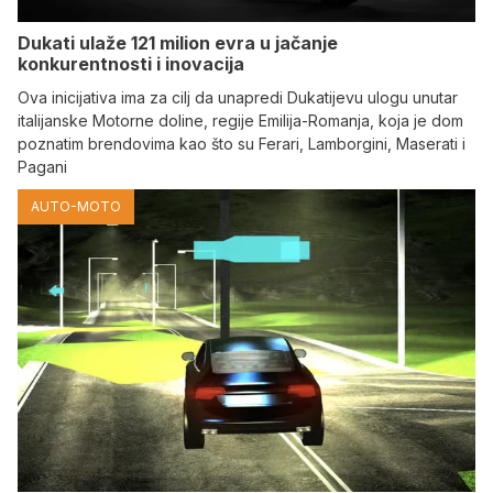
Dukati ulaže 121 milion evra u jačanje
konkurentnosti i inovacija
Ova inicijativa ima za cilj da unapredi Dukatijevu ulogu unutar
italijanske Motorne doline, regije Emilija-Romanja, koja je dom
poznatim brendovima kao što su Ferari, Lamborgini, Maserati i
Pagani
AUTO-MOTO