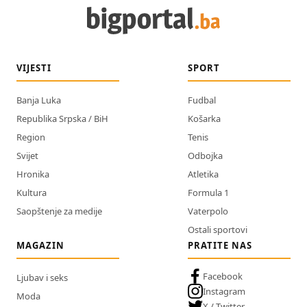
VIJESTI
SPORT
Banja Luka
Fudbal
Republika Srpska / BiH
Košarka
Region
Tenis
Svijet
Odbojka
Hronika
Atletika
Kultura
Formula 1
Saopštenje za medije
Vaterpolo
Ostali sportovi
MAGAZIN
PRATITE NAS
Facebook
Ljubav i seks
Instagram
Moda
X / Twitter