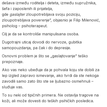
dešava između roditelja i deteta, između supružnika,
šefa i zaposlenih ili prijatelja,
gde
gaslajter
zloupotrebljava svoju poziciju,
zloupotrebljava poverenje”, objasnio je Filip Milenović,
psiholog – psihoterapeut.
Cilj je da se kontroliše manipulisana osoba.
Dugotrajni uticaj dovodi do nervoze, gubitka
samopouzdanja, pa čak i do depresije.
Osnovni problem je što se „gaslajtovanje” teško
prepoznaje.
Ako vas neko ubeđuje da je pohvala koju ste dobili za
lep izgled zapravo ismevanje, ako tvrdi da ste nekoga
zavodili samo zato što ste se ljubazno osmehnuli –
sluđuje vas.
To su neki od tipičnih primera. Ne ostavlja tragove na
koži, ali može dovesti do teških psihičkih posledica.