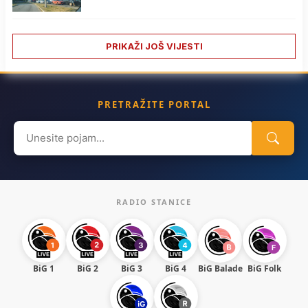
PRIKAŽI JOŠ VIJESTI
PRETRAŽITE PORTAL
Search
for:
RADIO STANICE
BiG 1
BiG 2
BiG 3
BiG 4
BiG Balade
BiG Folk