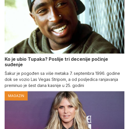
Ko je ubio Tupaka? Poslije tri decenije počinje
suđenje
Šakur je pogođen sa više metaka 7. septembra 1996. godine
dok se vozio Las Vegas Stripom, a od posljedica ranjavanja
preminuo je šest dana kasnije u 25. godini
MAGAZIN