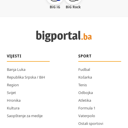
BiG iG
BiG Rock
VIJESTI
SPORT
Banja Luka
Fudbal
Republika Srpska / BiH
Košarka
Region
Tenis
Svijet
Odbojka
Hronika
Atletika
Kultura
Formula 1
Saopštenje za medije
Vaterpolo
Ostali sportovi