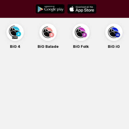
Skip
to
content
BiG 4
BiG Balade
BiG Folk
BiG iG