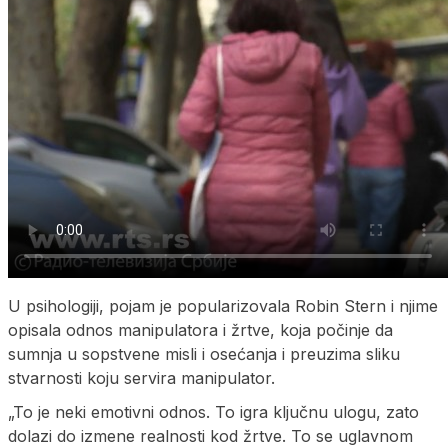
U psihologiji, pojam je popularizovala Robin Stern i njime
opisala odnos manipulatora i žrtve, koja počinje da
sumnja u sopstvene misli i osećanja i preuzima sliku
stvarnosti koju servira manipulator.
„To je neki emotivni odnos. To igra ključnu ulogu, zato
dolazi do izmene realnosti kod žrtve. To se uglavnom