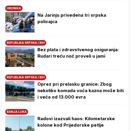
HRONIKA
Na Јarinju privedena tri srpska
policajca
REPUBLIKA SRPSKA / BIH
Bez plata i zdravstvenog osiguranja:
Rudari treću noć proveli u jami
REPUBLIKA SRPSKA / BIH
Oprez pri prelasku granice: Zbog
nekoliko komada voća kazna može biti
i veća od 13.000 evra
BANJA LUKA
Radovi izazvali haos: Kilometarske
kolone kod Prijedorske petlje