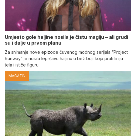
Umjesto gole haljine nosila je čistu magiju – ali grudi
su i dalje u prvom planu
Za snimanje nove epizode čuvenog modnog serijala “Project
Runway” je nosila lepršavu haljinu u bež boji koja prati liniju
tela i ističe figuru
MAGAZIN