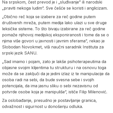
Na srpskom, čest prevod je i „sluđivanje” ili narodski
„praviti nekoga ludim”. Sve češće se koristi i anglicizam.
„Obično reč koja se izabere za reč godine putem
društvenih mreža, putem medija lako ulazi u sve druge
leksičke sisteme. To što bivaju izabirane za reč godine
pomaže njihovoj medijskoj eksponiranosti i tome da se o
njima više govori u javnosti i javnim sferama”, rekao je
Slobodan Novokmet, viši naučni saradnik Instituta za
srpski jezik SANU.
„Sad imamo i pojam, zato je lakše psihoterapeutima da
objasne svojim klijentima tu strukturu i na osnovu toga
može da se zaključi da je jedini izlaz iz te manipulacije da
osoba radi na sebi, da bude svesna sebe i svojih
potencijala, da ima jasnu sliku o sebi nezavisnu od
potvrde osobe koja je manipuliše”, ističe Filip Milenović.
Za oslobađanje, presudno je postavljanje granica,
odvažnost i sigurnost u donošenju odluka.