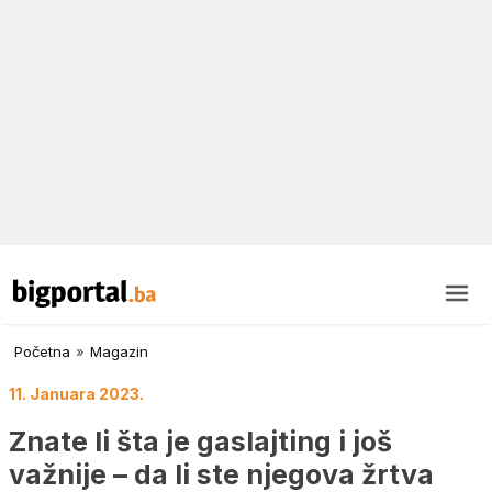
Početna
»
Magazin
11. Januara 2023.
Znate li šta je gaslajting i još
važnije – da li ste njegova žrtva