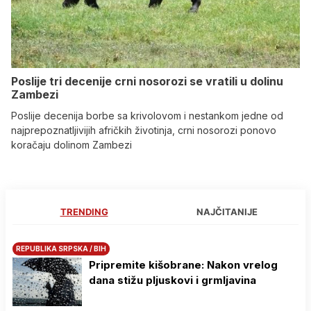
Poslije tri decenije crni nosorozi se vratili u dolinu
Zambezi
Poslije decenija borbe sa krivolovom i nestankom jedne od
najprepoznatljivijih afričkih životinja, crni nosorozi ponovo
koračaju dolinom Zambezi
TRENDING
NAJČITANIJE
REPUBLIKA SRPSKA / BIH
Pripremite kišobrane: Nakon vrelog
dana stižu pljuskovi i grmljavina