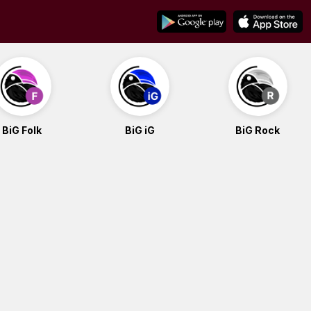
BiG Folk
BiG iG
BiG Rock