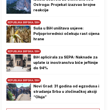
Ostroga: Projekat izazvao brojne
reakcije
REPUBLIKA SRPSKA / BIH
Suša u BiH uništava usjeve:
Poljoprivrednici očekuju rast cijena
hrane
REPUBLIKA SRPSKA / BIH
BiH aplicirala za SEPA: Naknade za
uplate iz inostranstva biće jeftinije
do 94%
REPUBLIKA SRPSKA / BIH
Novi Grad: 31 godina od egzodusa i
stradanja Srba u zločinačkoj akciji
“Oluja”