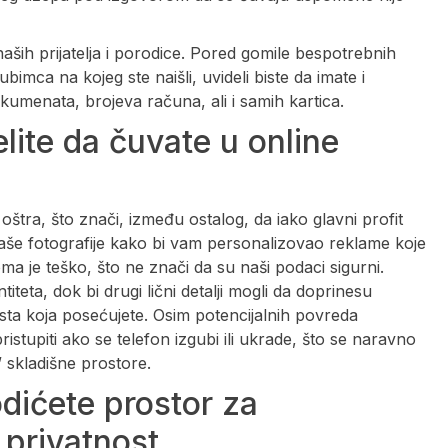
naših prijatelja i porodice. Pored gomile bespotrebnih
bimca na kojeg ste naišli, uvideli biste da imate i
umenata, brojeva računa, ali i samih kartica.
elite da čuvate u online
 oštra, što znači, između ostalog, da iako glavni profit
vaše fotografije kako bi vam personalizovao reklame koje
ma je teško, što ne znači da su naši podaci sigurni.
teta, dok bi drugi lični detalji mogli da doprinesu
esta koja posećujete. Osim potencijalnih povreda
istupiti ako se telefon izgubi ili ukrade, što se naravno
 skladišne prostore.
odićete prostor za
 privatnost