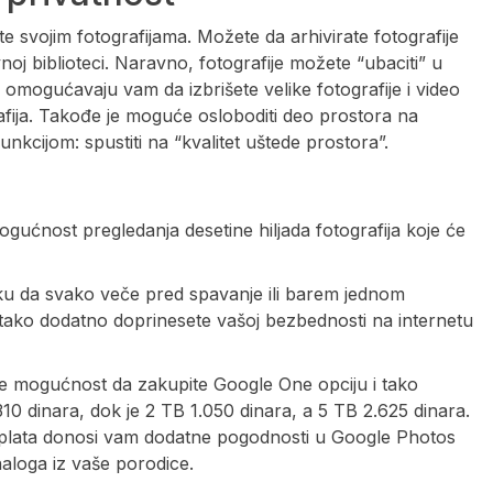
 svojim fotografijama. Možete da arhivirate fotografije
avnoj biblioteci. Naravno, fotografije možete “ubaciti” u
m omogućavaju vam da izbrišete velike fotografije i video
afija. Takođe je moguće osloboditi deo prostora na
unkcijom: spustiti na “kvalitet uštede prostora”.
gućnost pregledanja desetine hiljada fotografija koje će
ku da svako veče pred spavanje ili barem jednom
i tako dodatno doprinesete vašoj bezbednosti na internetu
ate mogućnost da zakupite Google One opciju i tako
0 dinara, dok je 2 TB 1.050 dinara, a 5 TB 2.625 dinara.
retplata donosi vam dodatne pogodnosti u Google Photos
a naloga iz vaše porodice.