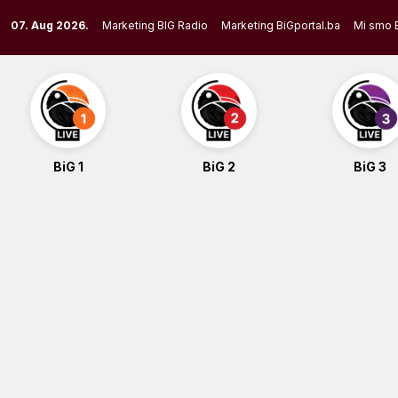
Skip
07. Aug 2026.
Marketing BIG Radio
Marketing BiGportal.ba
Mi smo 
to
content
BiG 1
BiG 2
BiG 3