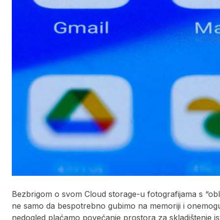
Bezbrigom o svom Cloud storage-u fotografijama s “obla
ne samo da bespotrebno gubimo na memoriji i onemoguću
nedogled plaćamo povećanje prostora za skladištenje ist