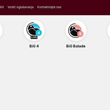
BiG
Vodič oglašavanja
Kontaktirajte nas
BiG 4
BiG Balade