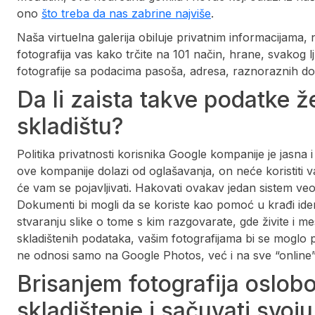
ono
što treba da nas zabrine najviše
.
Naša virtuelna galerija obiluje privatnim informacijama, 
fotografija vas kako trčite na 101 način, hrane, svakog lju
fotografije sa podacima pasoša, adresa, raznoraznih dok
Da li zaista takve podatke ž
skladištu?
Politika privatnosti korisnika Google kompanije je jasna i
ove kompanije dolazi od oglašavanja, on neće koristiti 
će vam se pojavljivati. Hakovati ovakav jedan sistem veo
Dokumenti bi mogli da se koriste kao pomoć u krađi identi
stvaranju slike o tome s kim razgovarate, gde živite i m
skladištenih podataka, vašim fotografijama bi se moglo pr
ne odnosi samo na Google Photos, već i na sve “online”
Brisanjem fotografija oslob
skladištenje i sačuvati svoju