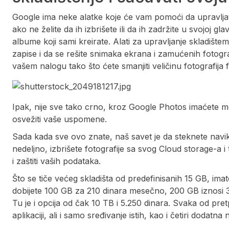
Google ima neke alatke koje će vam pomoći da upravljate
ako ne želite da ih izbrišete ili da ih zadržite u svojoj gl
albume koji sami kreirate. Alati za upravljanje skladište
zapise i da se rešite snimaka ekrana i zamućenih fotogr
vašem nalogu tako što ćete smanjiti veličinu fotografija f
Ipak, nije sve tako crno, kroz Google Photos imaćete mo
osvežiti vaše uspomene.
Sada kada sve ovo znate, naš savet je da steknete navi
nedeljno, izbrišete fotografije sa svog Cloud storage-a 
i zaštiti vaših podataka.
Što se tiče većeg skladišta od predefinisanih 15 GB, im
dobijete 100 GB za 210 dinara mesečno, 200 GB iznosi 31
Tu je i opcija od čak 10 TB i 5.250 dinara. Svaka od p
aplikaciji, ali i samo sređivanje istih, kao i četiri dodatn