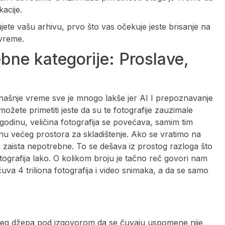
acije.
jete vašu arhivu, prvo što vas očekuje jeste brisanje na
 vreme.
bne kategorije: Proslave,
anašnje vreme sve je mnogo lakše jer AI I prepoznavanje
žete primetiti jeste da su te fotografije zauzimale
 u godinu, veličina fotografija se povećava, samim tim
inu većeg prostora za skladištenje. Ako se vratimo na
m zaista nepotrebne. To se dešava iz prostog razloga što
tografija lako. O kolikom broju je tačno reč govori nam
uva 4 triliona fotografija i video snimaka, a da se samo
ašeg džepa pod izgovorom da se čuvaju uspomene nije