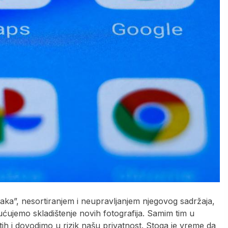
ka”, nesortiranjem i neupravljanjem njegovog sadržaja,
jemo skladištenje novih fotografija. Samim tim u
ih i dovodimo u rizik našu privatnost. Stoga je vreme da