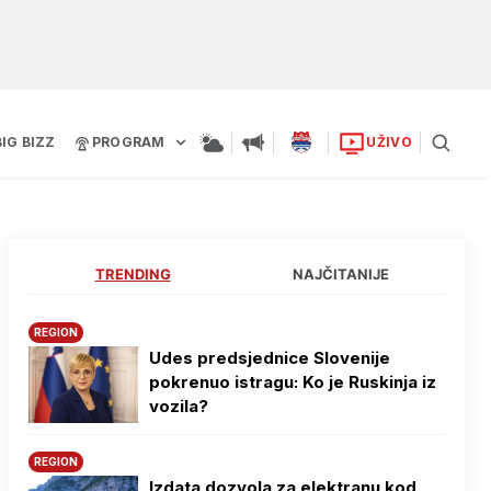
BIG BIZZ
PROGRAM
UŽIVO
TRENDING
NAJČITANIJE
REGION
Udes predsjednice Slovenije
pokrenuo istragu: Ko je Ruskinja iz
vozila?
REGION
Izdata dozvola za elektranu kod