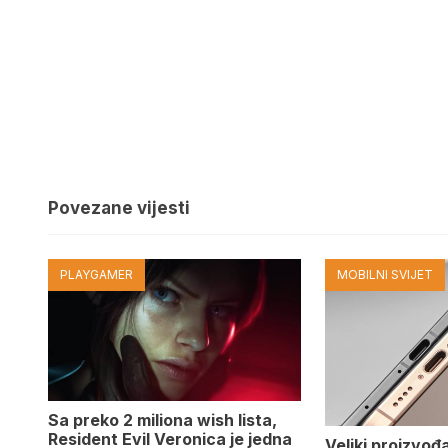
Povezane vijesti
PLAYGAMER
MOBILNI SVIJET
Sa preko 2 miliona wish lista,
Resident Evil Veronica je jedna
Veliki proizvođ