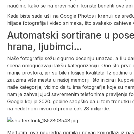
naučimo kako se na pravi način koriste benefiti ove aplik
Kada biste sada ušli na Google Photos i krenuli da sređu
hiljade fotografija i video snimaka, što svakako zahteva
Automatski sortirane u pose
hrana, ljubimci…
Naše fotografije sežu sigurno deceniju unazad, a li u d
scena omogućavaju lakšu kategorizaciju. Ono što prvo mo
manje prostora, jer su bile i lošijeg kvaliteta. Iz godine
zauzima više mesta u našoj memoriji, što inicira i kupov
naše kategorije, vidimo da tu ima fotografija koje su na
nam je zahvaljujući savremenim telefonima pravljenje fo
Google koji je 2020. godine saopštio da u tom trenutku č
na nedeljnom nivou otprema čak 28 milijarde.
Međutim, ova neuredna gomila i novac koji odlazi iz n