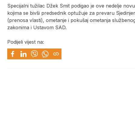
Specijalni tužilac Džek Smit podigao je ove nedelje novu 
kojima se bivši predsednik optužuje za prevaru Sjedinj
(prenosa vlasti), ometanje i pokušaj ometanja službeno
zakonima i Ustavom SAD.
Podijeli vijest na: