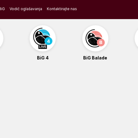
BiG
Vodič oglašavanja
Kontaktirajte nas
BiG 4
BiG Balade