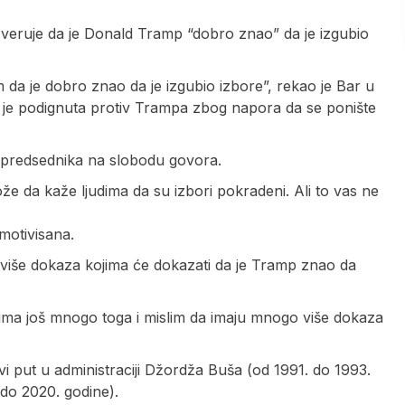
da veruje da je Donald Tramp “dobro znao” da je izgubio
da je dobro znao da je izgubio izbore”, rekao je Bar u
je podignuta protiv Trampa zbog napora da se ponište
 predsednika na slobodu govora.
e da kaže ljudima da su izbori pokradeni. Ali to vas ne
motivisana.
ma više dokaza kojima će dokazati da je Tramp znao da
ima još mnogo toga i mislim da imaju mnogo više dokaza
rvi put u administraciji Džordža Buša (od 1991. do 1993.
do 2020. godine).