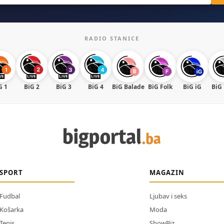
RADIO STANICE
G 1
BiG 2
BiG 3
BiG 4
BiG Balade
BiG Folk
BiG iG
BiG
SPORT
MAGAZIN
Fudbal
Ljubav i seks
Košarka
Moda
Tenis
ShowBiz