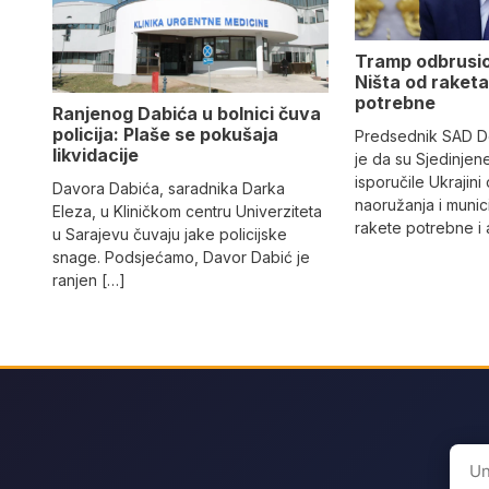
Tramp odbrusi
Ništa od raketa
potrebne
Ranjenog Dabića u bolnici čuva
policija: Plaše se pokušaja
Predsednik SAD Do
likvidacije
je da su Sjedinje
isporučile Ukrajin
Davora Dabića, saradnika Darka
naoružanja i munic
Eleza, u Kliničkom centru Univerziteta
rakete potrebne i 
u Sarajevu čuvaju jake policijske
snage. Podsjećamo, Davor Dabić je
ranjen […]
Sear
for: