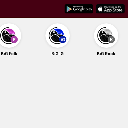
BiG Folk
BiG iG
BiG Rock