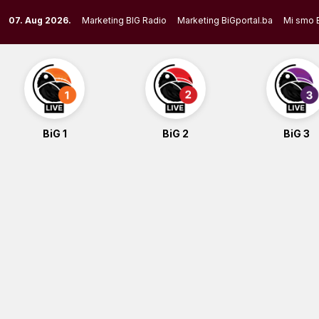
Skip
07. Aug 2026.
Marketing BIG Radio
Marketing BiGportal.ba
Mi smo 
to
content
BiG 1
BiG 2
BiG 3