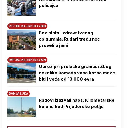
policajca
REPUBLIKA SRPSKA / BIH
Bez plata i zdravstvenog
osiguranja: Rudari treću noć
proveli u jami
REPUBLIKA SRPSKA / BIH
Oprez pri prelasku granice: Zbog
nekoliko komada voća kazna može
biti i veća od 13.000 evra
BANJA LUKA
Radovi izazvali haos: Kilometarske
kolone kod Prijedorske petlje