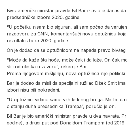
Bivši američki ministar pravde Bil Bar izjavio je danas 
predsedničke izbore 2020. godine.
“U početku nisam bio siguran, ali sam počeo da verujem 
razgovoru za CNN, komentarišući novu optužnicu koja 
rezultati izbora 2020. godine.
On je dodao da se optužnicom ne napada pravo bivšeg
“Može da kaže šta hoće, može čak i da laže. On čak mož
štiti od ulaska u zaveru”, rekao je Bar.
Prema njegovom mišljenju, nova optužnica nije politički 
Bar je dodao da misli da specijalni tužilac Džek Smit i
izbori nisu bili pokradeni.
“U optužnici vidimo samo vrh ledenog brega. Mislim da 
o stanju duha predsednika Trampa”, poručio je on.
Bil Bar je bio američki ministar pravde u dva navrata. P
godine), a drugi put pod Donaldom Trampom (od 2019. 