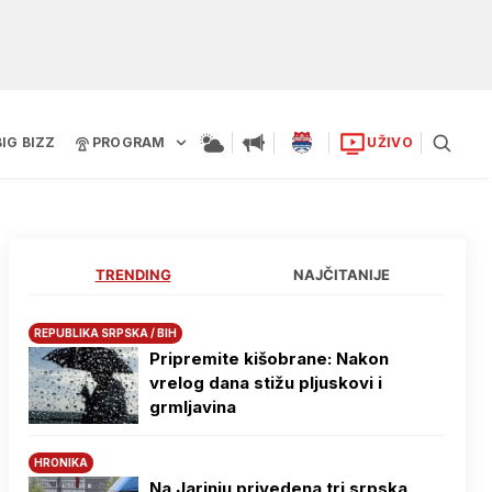
BIG BIZZ
PROGRAM
UŽIVO
TRENDING
NAJČITANIJE
REPUBLIKA SRPSKA / BIH
Pripremite kišobrane: Nakon
vrelog dana stižu pljuskovi i
grmljavina
HRONIKA
Na Јarinju privedena tri srpska