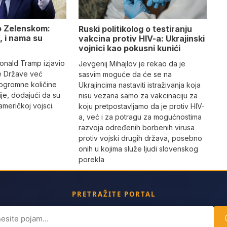
o Zelenskom:
Ruski politikolog o testiranju
, i nama su
vakcina protiv HIV-a: Ukrajinski
vojnici kao pokusni kunići
nald Tramp izjavio
Jevgenij Mihajlov je rekao da je
ne Države već
sasvim moguće da će se na
i ogromne količine
Ukrajincima nastaviti istraživanja koja
ije, dodajući da su
nisu vezana samo za vakcinaciju za
američkoj vojsci.
koju pretpostavljamo da je protiv HIV-
a, već i za potragu za mogućnostima
razvoja određenih borbenih virusa
protiv vojski drugih država, posebno
onih u kojima služe ljudi slovenskog
porekla
PRETRAŽITE PORTAL
ch