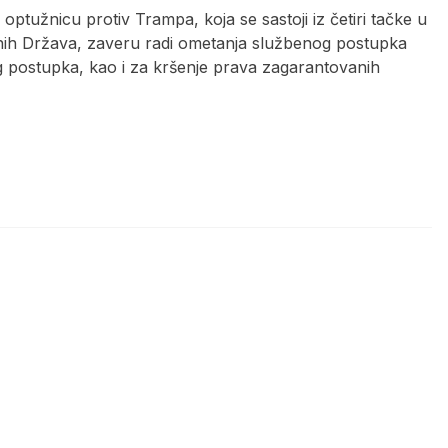
optužnicu protiv Trampa, koja se sastoji iz četiri tačke u
enih Država, zaveru radi ometanja službenog postupka
g postupka, kao i za kršenje prava zagarantovanih