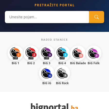
PRETRAŽITE PORTAL
Search
for:
RADIO STANICE
BiG 1
BiG 2
BiG 3
BiG 4
BiG Balade
BiG Folk
BiG iG
BiG Rock