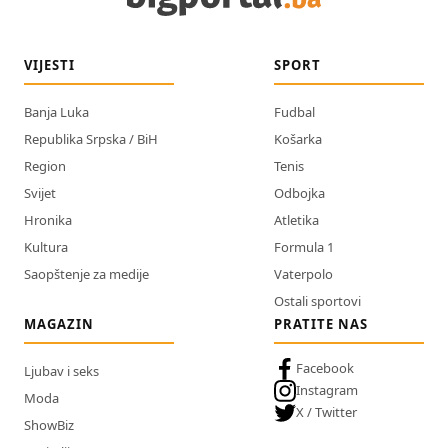
VIJESTI
SPORT
Banja Luka
Fudbal
Republika Srpska / BiH
Košarka
Region
Tenis
Svijet
Odbojka
Hronika
Atletika
Kultura
Formula 1
Saopštenje za medije
Vaterpolo
Ostali sportovi
MAGAZIN
PRATITE NAS
Facebook
Ljubav i seks
Instagram
Moda
X / Twitter
ShowBiz