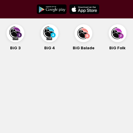
Skip
to
content
BiG 3
BiG 4
BiG Balade
BiG Folk