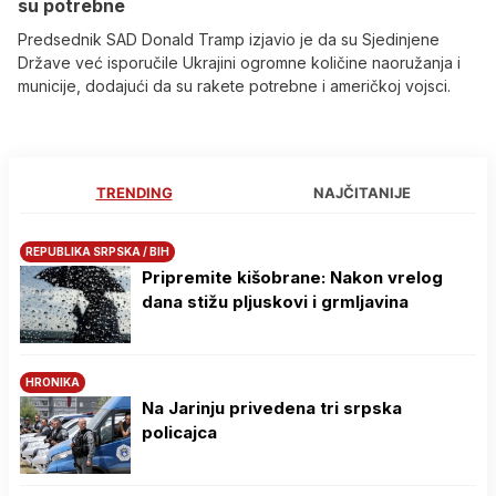
su potrebne
Predsednik SAD Donald Tramp izjavio je da su Sjedinjene
Države već isporučile Ukrajini ogromne količine naoružanja i
municije, dodajući da su rakete potrebne i američkoj vojsci.
TRENDING
NAJČITANIJE
REPUBLIKA SRPSKA / BIH
Pripremite kišobrane: Nakon vrelog
dana stižu pljuskovi i grmljavina
HRONIKA
Na Јarinju privedena tri srpska
policajca