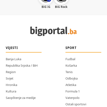
BiG iG
BiG Rock
VIJESTI
SPORT
Banja Luka
Fudbal
Republika Srpska / BiH
Košarka
Region
Tenis
Svijet
Odbojka
Hronika
Atletika
Kultura
Formula 1
Saopštenje za medije
Vaterpolo
Ostali sportovi