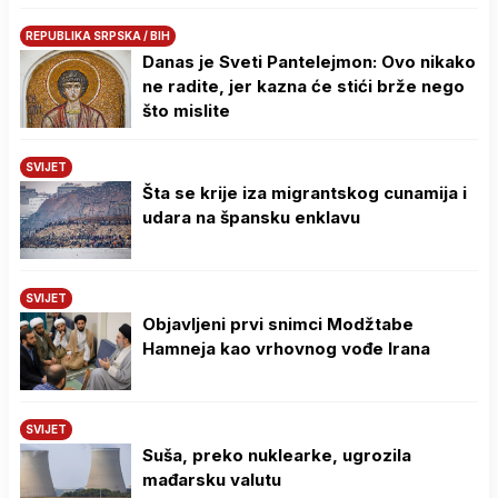
REPUBLIKA SRPSKA / BIH
Danas je Sveti Pantelejmon: Ovo nikako
ne radite, jer kazna će stići brže nego
što mislite
SVIJET
Šta se krije iza migrantskog cunamija i
udara na špansku enklavu
SVIJET
Objavljeni prvi snimci Modžtabe
Hamneja kao vrhovnog vođe Irana
SVIJET
Suša, preko nuklearke, ugrozila
mađarsku valutu