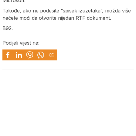
Microsoft.
Takođe, ako ne podesite “spisak izuzetaka”, možda više
nećete moći da otvorite nijedan RTF dokument.
B92.
Podijeli vijest na: