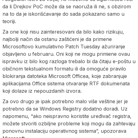
da li Drejkov PoC može da se naoruža ili ne, s obzirom
na to da je iskorišćavanje do sada pokazano samo u
teoriji.
Za one koji nisu zainteresovani da bilo kako rizikuju,
najbolji način da ostanu zaštićeni je da primene
Microsoftovo kumulativno Patch Tuesday ažuriranje
objavljeno u februaru. Oni koji ne mogu primiene ovau
ispravku iz bilo kog razloga trebalo bi da čitaju e-poštu u
običnom tekstualnom formatu ili da omoguće pravilo
blokiranja datoteka Microsoft Officea, koje zabranjuje
aplikacijama Office sistema otvaranje RTF dokumenata
koji dolaze iz nepouzdanih izvora.
Za ovo drugo je ipak potrebno malo više veštine jer je
potrebno da se Windows Registry dodatno doradi. Uz
napomenu, “ako neispravno koristite uređivač registra,
možete stvoriti ozbiljne probleme koji mogu da zahtevaju
ponovnu instalaciju operativnog sistema”, upozorava