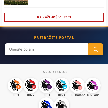
PRIKAŽI JOŠ VIJESTI
PRETRAŽITE PORTAL
Search
for:
RADIO STANICE
BiG 1
BiG 2
BiG 3
BiG 4
BiG Balade
BiG Folk