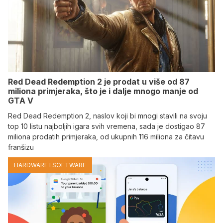
Red Dead Redemption 2 je prodat u više od 87
miliona primjeraka, što je i dalje mnogo manje od
GTA V
Red Dead Redemption 2, naslov koji bi mnogi stavili na svoju
top 10 listu najboljih igara svih vremena, sada je dostigao 87
miliona prodatih primjeraka, od ukupnih 116 miliona za čitavu
franšizu
HARDWARE I SOFTWARE