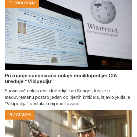
TEHNOLOGIJA
Priznanje suosnivača onlajn enciklopedije: CIA
uređuje “Vikipediju”
Suosnivač onlajn enciklopedije Lari Senger, koji je u
međuvremenu postao jedan od njenih kritičara, izjavio je da je
“Vikipedija” postala kompromitovano…
PLAYGAMER