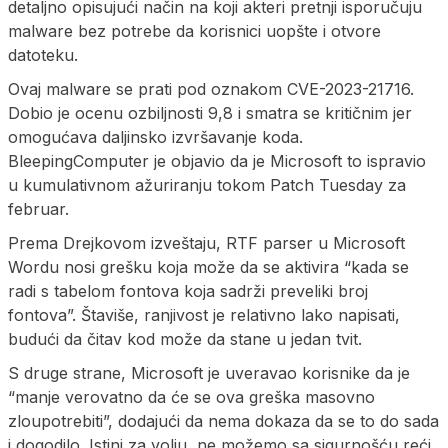
detaljno opisujući način na koji akteri pretnji isporučuju
malware bez potrebe da korisnici uopšte i otvore
datoteku.
Ovaj malware se prati pod oznakom CVE-2023-21716.
Dobio je ocenu ozbiljnosti 9,8 i smatra se kritičnim jer
omogućava daljinsko izvršavanje koda.
BleepingComputer je objavio da je Microsoft to ispravio
u kumulativnom ažuriranju tokom Patch Tuesday za
februar.
Prema Drejkovom izveštaju, RTF parser u Microsoft
Wordu nosi grešku koja može da se aktivira “kada se
radi s tabelom fontova koja sadrži preveliki broj
fontova”. Štaviše, ranjivost je relativno lako napisati,
budući da čitav kod može da stane u jedan tvit.
S druge strane, Microsoft je uveravao korisnike da je
“manje verovatno da će se ova greška masovno
zloupotrebiti”, dodajući da nema dokaza da se to do sada
i dogodilo. Istini za volju, ne možemo sa sigurnošću reći