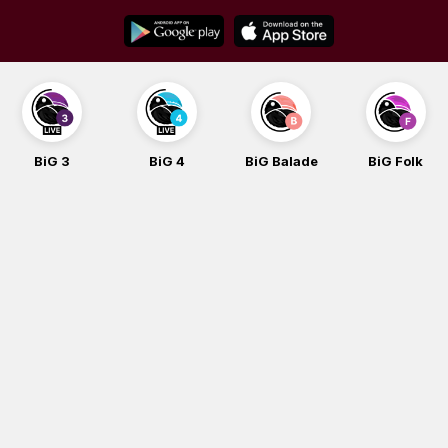
Skip
to
content
BiG 3
BiG 4
BiG Balade
BiG Folk