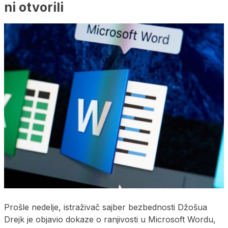
ni otvorili
Prošle nedelje, istraživač sajber bezbednosti Džošua
Drejk je objavio dokaze o ranjivosti u Microsoft Wordu,