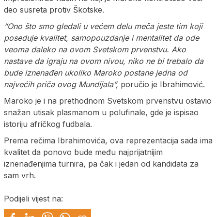
deo susreta protiv Škotske.
“Ono što smo gledali u većem delu meča jeste tim koji
poseduje kvalitet, samopouzdanje i mentalitet da ode
veoma daleko na ovom Svetskom prvenstvu. Ako
nastave da igraju na ovom nivou, niko ne bi trebalo da
bude iznenađen ukoliko Maroko postane jedna od
najvećih priča ovog Mundijala”,
poručio je Ibrahimović.
Maroko je i na prethodnom Svetskom prvenstvu ostavio
snažan utisak plasmanom u polufinale, gde je ispisao
istoriju afričkog fudbala.
Prema rečima Ibrahimovića, ova reprezentacija sada ima
kvalitet da ponovo bude među najprijatnijim
iznenađenjima turnira, pa čak i jedan od kandidata za
sam vrh.
Podijeli vijest na: