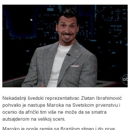
Nekadašnji švedski reprezentativac Zlatan Ibrahimović
pohvalio je nastupe Maroka na Svetskom prvenstvu i
ocenio da afrički tim više ne može da se smatra
autsajderom na velikoj sceni.
Maroko je posle remija sa Brazilom stigao i do prve