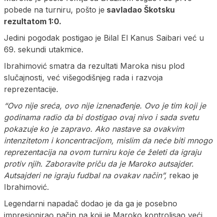
pobede na turniru, pošto je
savladao Škotsku
rezultatom 1:0.
Jedini pogodak postigao je Bilal El Kanus Saibari već u
69. sekundi utakmice.
Ibrahimović smatra da rezultati Maroka nisu plod
slučajnosti, već višegodišnjeg rada i razvoja
reprezentacije.
“Ovo nije sreća, ovo nije iznenađenje. Ovo je tim koji je
godinama radio da bi dostigao ovaj nivo i sada svetu
pokazuje ko je zapravo. Ako nastave sa ovakvim
intenzitetom i koncentracijom, mislim da neće biti mnogo
reprezentacija na ovom turniru koje će želeti da igraju
protiv njih. Zaboravite priču da je Maroko autsajder.
Autsajderi ne igraju fudbal na ovakav način”,
rekao je
Ibrahimović.
Legendarni napadač dodao je da ga je posebno
impresionirao način na koji je Maroko kontrolisao veći