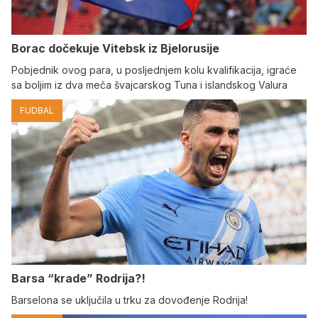
Borac dočekuje Vitebsk iz Bjelorusije
Pobjednik ovog para, u posljednjem kolu kvalifikacija, igraće
sa boljim iz dva meča švajcarskog Tuna i islandskog Valura
FUDBAL
Barsa “krade” Rodrija?!
Barselona se uključila u trku za dovođenje Rodrija!