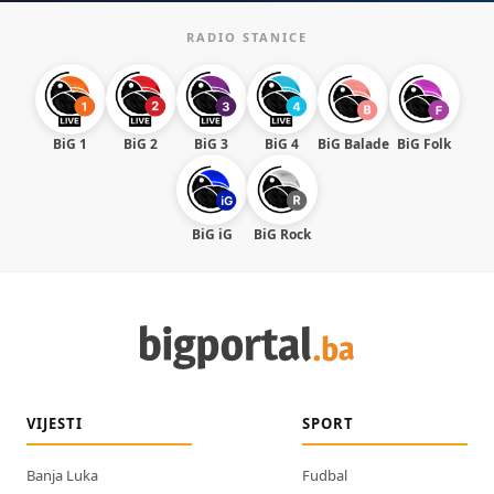
RADIO STANICE
BiG 1
BiG 2
BiG 3
BiG 4
BiG Balade
BiG Folk
BiG iG
BiG Rock
VIJESTI
SPORT
Banja Luka
Fudbal