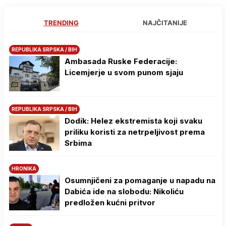
TRENDING
NAJČITANIJE
REPUBLIKA SRPSKA / BIH
Ambasada Ruske Federacije:
Licemjerje u svom punom sjaju
REPUBLIKA SRPSKA / BIH
Dodik: Helez ekstremista koji svaku
priliku koristi za netrpeljivost prema
Srbima
HRONIKA
Osumnjičeni za pomaganje u napadu na
Dabića ide na slobodu: Nikoliću
predložen kućni pritvor