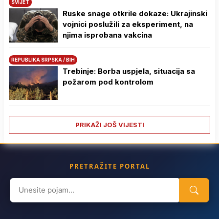
SVIJET
Ruske snage otkrile dokaze: Ukrajinski
vojnici poslužili za eksperiment, na
njima isprobana vakcina
REPUBLIKA SRPSKA / BIH
Trebinje: Borba uspjela, situacija sa
požarom pod kontrolom
PRIKAŽI JOŠ VIJESTI
PRETRAŽITE PORTAL
Search
for: