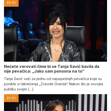
EX YU
Nećete verovati čime bi se Tanja Savić bavila da
nije pevačica: „Jako sam ponosna na to“
Tanja Savić važi za jednu od najuspešnijih pevačica koje su
ponikle iz takmičenja „Zvezde Granda“. Nakon što je osvojila
publiku svojim […]
EX YU