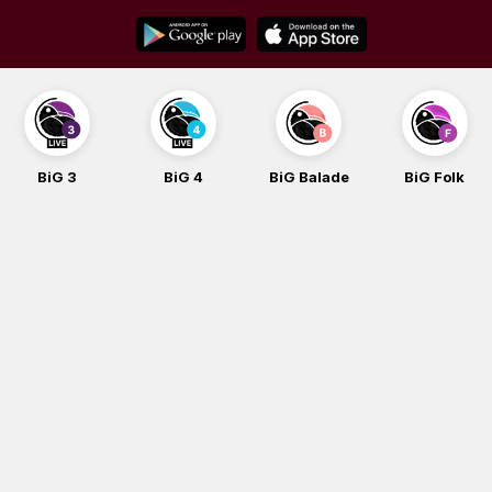
Skip
to
content
BiG 3
BiG 4
BiG Balade
BiG Folk