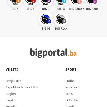
BiG 1
BiG 2
BiG 3
BiG 4
BiG Balade
BiG Folk
BiG iG
BiG Rock
VIJESTI
SPORT
Banja Luka
Fudbal
Republika Srpska / BiH
Košarka
Region
Tenis
Svijet
Odbojka
Hronika
Atletika