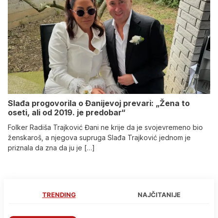
Slađa progovorila o Đanijevoj prevari: „Žena to
oseti, ali od 2019. je predobar“
Folker Radiša Trajković Đani ne krije da je svojevremeno bio
ženskaroš, a njegova supruga Slađa Trajković jednom je
priznala da zna da ju je […]
TRENDING
NAJČITANIJE