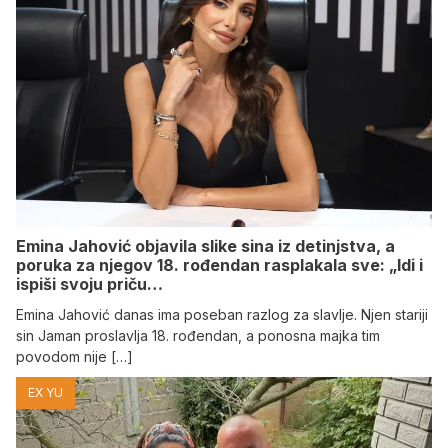
Emina Jahović objavila slike sina iz detinjstva, a
poruka za njegov 18. rođendan rasplakala sve: „Idi i
ispiši svoju priču…
Emina Jahović danas ima poseban razlog za slavlje. Njen stariji
sin Jaman proslavlja 18. rođendan, a ponosna majka tim
povodom nije […]
EX YU