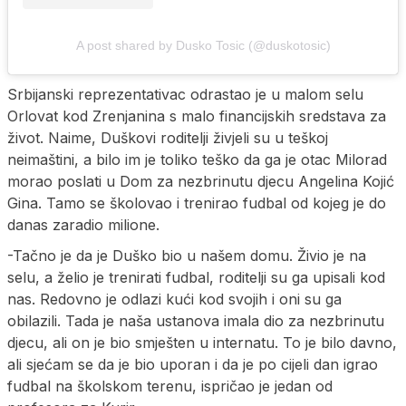
A post shared by Dusko Tosic (@duskotosic)
Srbijanski reprezentativac odrastao je u malom selu
Orlovat kod Zrenjanina s malo financijskih sredstava za
život. Naime, Duškovi roditelji živjeli su u teškoj
neimaštini, a bilo im je toliko teško da ga je otac Milorad
morao poslati u Dom za nezbrinutu djecu Angelina Kojić
Gina. Tamo se školovao i trenirao fudbal od kojeg je do
danas zaradio milione.
-Tačno je da je Duško bio u našem domu. Živio je na
selu, a želio je trenirati fudbal, roditelji su ga upisali kod
nas. Redovno je odlazi kući kod svojih i oni su ga
obilazili. Tada je naša ustanova imala dio za nezbrinutu
djecu, ali on je bio smješten u internatu. To je bilo davno,
ali sjećam se da je bio uporan i da je po cijeli dan igrao
fudbal na školskom terenu, ispričao je jedan od