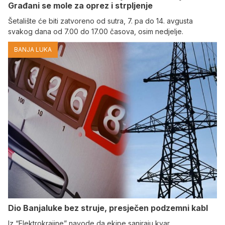
Građani se mole za oprez i strpljenje
Šetalište će biti zatvoreno od sutra, 7. pa do 14. avgusta
svakog dana od 7.00 do 17.00 časova, osim nedjelje.
BANJA LUKA
Dio Banjaluke bez struje, presječen podzemni kabl
Iz “Elektrokrajine” navode da ekipe saniraju kvar.