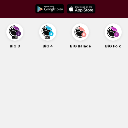
Skip
to
content
BiG 3
BiG 4
BiG Balade
BiG Folk