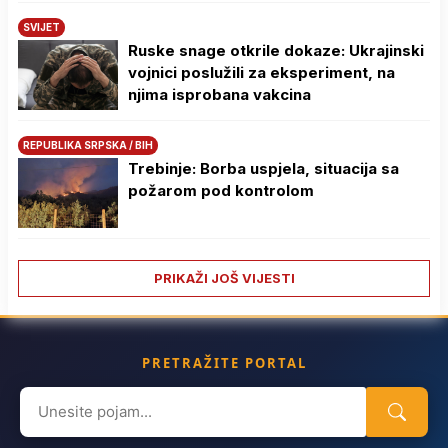
SVIJET
Ruske snage otkrile dokaze: Ukrajinski
vojnici poslužili za eksperiment, na
njima isprobana vakcina
REPUBLIKA SRPSKA / BIH
Trebinje: Borba uspjela, situacija sa
požarom pod kontrolom
PRIKAŽI JOŠ VIJESTI
PRETRAŽITE PORTAL
Search
for: