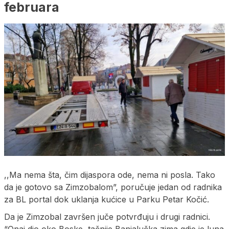
februara
,,Ma nema šta, čim dijaspora ode, nema ni posla. Tako
da je gotovo sa Zimzobalom”, poručuje jedan od radnika
za BL portal dok uklanja kućice u Parku Petar Kočić.
Da je Zimzobal završen juče potvrđuju i drugi radnici.
“Onaj dio oko Boske, tačnije Banjalučka zima gdje je luna