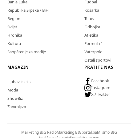
Banja Luka
Fudbal
Republika Srpska / BiH
Košarka
Region
Tenis
Svijet
Odbojka
Hronika
Atletika
Kultura
Formula 1
Saopštenje za medije
Vaterpolo
Ostali sportovi
MAGAZIN
PRATITE NAS
Facebook
Ljubav i seks
Instagram
Moda
X / Twitter
ShowBiz
Zanimljivo
Marketing BIG Radio
Marketing BIGportal.ba
Mi smo BIG
Vodič oglašavanja
Kontaktirajte nas