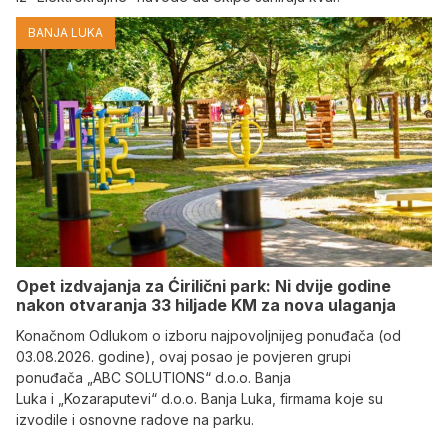
BANJA LUKA
Opet izdvajanja za Ćirilični park: Ni dvije godine
nakon otvaranja 33 hiljade KM za nova ulaganja
Konačnom Odlukom o izboru najpovoljnijeg ponuđača (od
03.08.2026. godine), ovaj posao je povjeren grupi
ponuđača „ABC SOLUTIONS“ d.o.o. Banja
Luka i „Kozaraputevi“ d.o.o. Banja Luka, firmama koje su
izvodile i osnovne radove na parku.