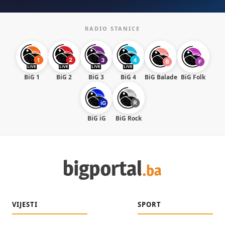
RADIO STANICE
BiG 1
BiG 2
BiG 3
BiG 4
BiG Balade
BiG Folk
BiG iG
BiG Rock
VIJESTI
SPORT