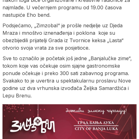
nakon toga biće organizovane i kreativne radionice za
najmlađe. U večernjem programu od 19.00 časova
nastupiće Eho bend.
Podsjećamo, „Zimzobal“ je prošle nedjelje uz Djeda
Mraza i mnoštvo iznenađenja i poklona koje su
obezbijedili prijatelji Grada iz Tvornice keksa „Lasta“
otvorio svoja vrata za sve posjetioce.
Sve to označilo je početak još jedne „Banjalučke zime“,
tokom koje vas očekuje osim sjajne gastronomske
ponude očekuje i preko 300 sati zabavnog programa.
Svakako to je uvertira u spektakularnu proslavu Nove
godine uz dva vrhunska izvođača Željka Samardžića i
Lepu Brenu.