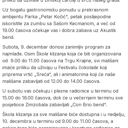
priliku da uživate u zimskoj čaroliji u srcu našeg grada.
Uz bogatu gastronomsku ponudu u prekrasnom
ambijentu Parka „Petar Kočić“, petak poslijepodne
iskoristite za zumbu sa Sašom Kecmanom, a već od
19.00 časova očekuje vas i dobra zabava uz Akustik
bend.
Subota, 9. decembar donosi zanimljiv program za
najmlađe. Osim Škole klizanja koja će biti organizovana
od 9.00 do 11.00 časova na Trgu Krajine, svi mališani
imaće priliku da uživaju u Festivalu čokolade koji
priprema vrtić „Sreća“, ali i animatorima koji će naše
mališane zabavljati od 12.00 do 14.00 časova.
U subotu vas očekuju i plesne radionice u terminu od
15.00 do 16.00 časova, dok će u večernjem terminu sve
posjetioce Zimzobala zabavljati „Con Brio bend“.
Škola klizanja za sve mališane biće dostupna i u nedjelju,
10. decembra u terminu od 9.00 do 11.00 časova, a