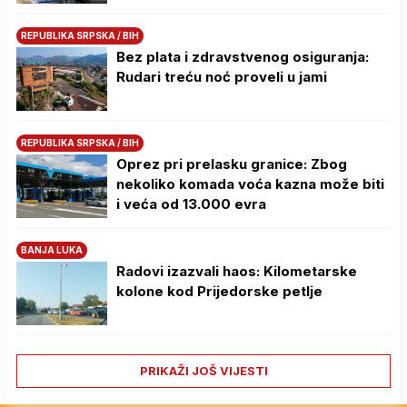
REPUBLIKA SRPSKA / BIH
Bez plata i zdravstvenog osiguranja:
Rudari treću noć proveli u jami
REPUBLIKA SRPSKA / BIH
Oprez pri prelasku granice: Zbog
nekoliko komada voća kazna može biti
i veća od 13.000 evra
BANJA LUKA
Radovi izazvali haos: Kilometarske
kolone kod Prijedorske petlje
PRIKAŽI JOŠ VIJESTI