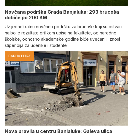
Novčana podrška Grada Banjaluka: 293 brucoša
dobiće po 200 KM
Uz jednokratnu novčanu podršku za brucoše koji su ostvarili
najbolje rezultate prilikom upisa na fakultete, od naredne
školske, odnosno akademske godine biće uvećani i iznosi
stipendija za učenike i studente
BANJA LUKA
Nova pravila u centru Banjaluke: Gajeva ulica