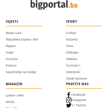
VIJESTI
SPORT
Banja Luka
Fudbal
Republika Srpska / BiH
Košarka
Region
Tenis
Svijet
Odbojka
Hronika
Atletika
Kultura
Formula 1
Saopštenje za medije
Vaterpolo
Ostali sportovi
MAGAZIN
PRATITE NAS
Facebook
Ljubav i seks
Instagram
Moda
X / Twitter