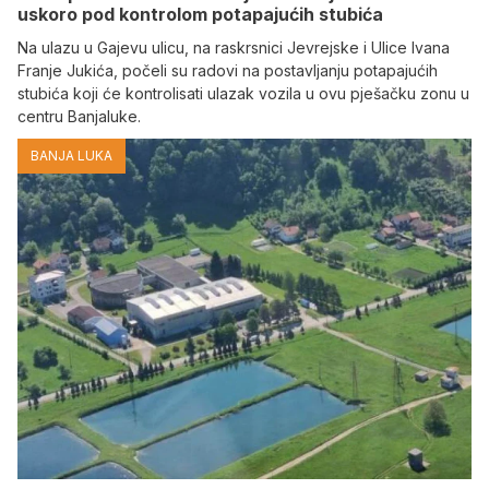
uskoro pod kontrolom potapajućih stubića
Na ulazu u Gajevu ulicu, na raskrsnici Jevrejske i Ulice Ivana
Franje Jukića, počeli su radovi na postavljanju potapajućih
stubića koji će kontrolisati ulazak vozila u ovu pješačku zonu u
centru Banjaluke.
BANJA LUKA