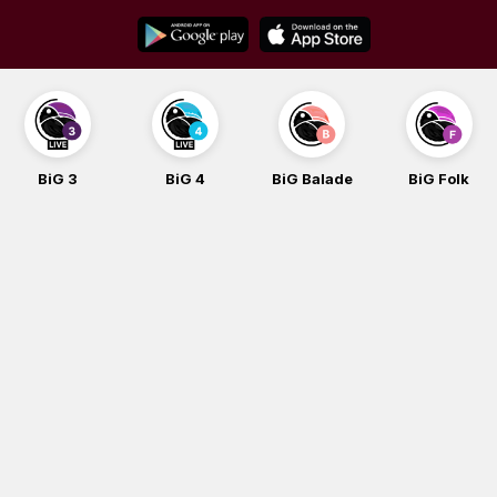
Skip
to
content
BiG 3
BiG 4
BiG Balade
BiG Folk