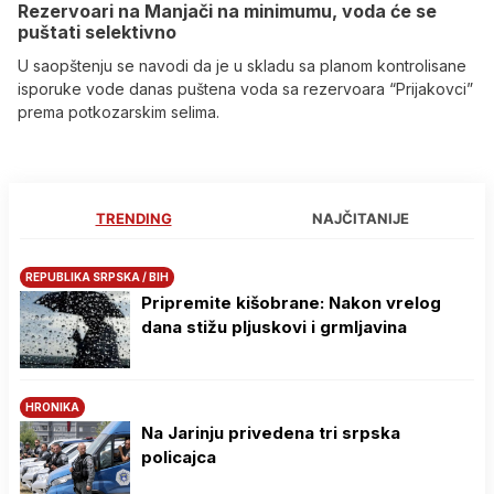
Rezervoari na Manjači na minimumu, voda će se
puštati selektivno
U saopštenju se navodi da je u skladu sa planom kontrolisane
isporuke vode danas puštena voda sa rezervoara “Prijakovci”
prema potkozarskim selima.
TRENDING
NAJČITANIJE
REPUBLIKA SRPSKA / BIH
Pripremite kišobrane: Nakon vrelog
dana stižu pljuskovi i grmljavina
HRONIKA
Na Јarinju privedena tri srpska
policajca