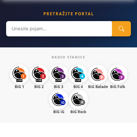
PRETRAŽITE PORTAL
Search
for:
RADIO STANICE
BiG 1
BiG 2
BiG 3
BiG 4
BiG Balade
BiG Folk
BiG iG
BiG Rock