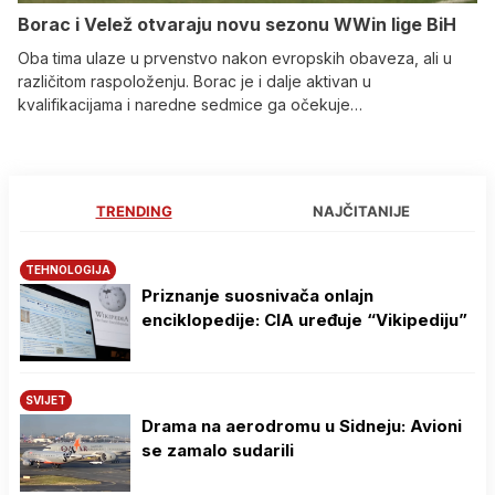
Borac i Velež otvaraju novu sezonu WWin lige BiH
Oba tima ulaze u prvenstvo nakon evropskih obaveza, ali u
različitom raspoloženju. Borac je i dalje aktivan u
kvalifikacijama i naredne sedmice ga očekuje…
TRENDING
NAJČITANIJE
TEHNOLOGIJA
Priznanje suosnivača onlajn
enciklopedije: CIA uređuje “Vikipediju”
SVIJET
Drama na aerodromu u Sidneju: Avioni
se zamalo sudarili