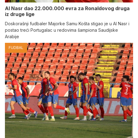
Al Nasr dao 22.000.000 evra za Ronaldovog druga
iz druge lige
Doskorašnji fudbaler Majorke Samu Košta stigao je u Al Nasr i
postao treći Portugalac u redovima šampiona Saudijske
Arabije
FUDBAL