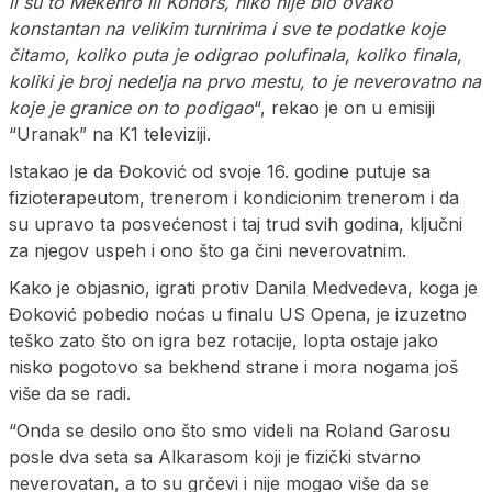
li su to Mekenro ili Konors, niko nije bio ovako
konstantan na velikim turnirima i sve te podatke koje
čitamo, koliko puta je odigrao polufinala, koliko finala,
koliki je broj nedelja na prvo mestu, to je neverovatno na
koje je granice on to podigao
“, rekao je on u emisiji
“Uranak” na K1 televiziji.
Istakao je da Đoković od svoje 16. godine putuje sa
fizioterapeutom, trenerom i kondicionim trenerom i da
su upravo ta posvećenost i taj trud svih godina, ključni
za njegov uspeh i ono što ga čini neverovatnim.
Kako je objasnio, igrati protiv Danila Medvedeva, koga je
Đoković pobedio noćas u finalu US Opena, je izuzetno
teško zato što on igra bez rotacije, lopta ostaje jako
nisko pogotovo sa bekhend strane i mora nogama još
više da se radi.
“Onda se desilo ono što smo videli na Roland Garosu
posle dva seta sa Alkarasom koji je fizički stvarno
neverovatan, a to su grčevi i nije mogao više da se