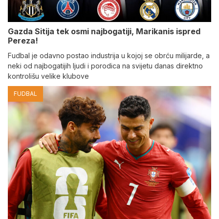
Gazda Sitija tek osmi najbogatiji, Marikanis ispred
Pereza!
Fudbal je odavno postao industrija u kojoj se obrću milijarde, a
neki od najbogatijih ljudi i porodica na svijetu danas direktno
kontrolišu velike klubove
FUDBAL