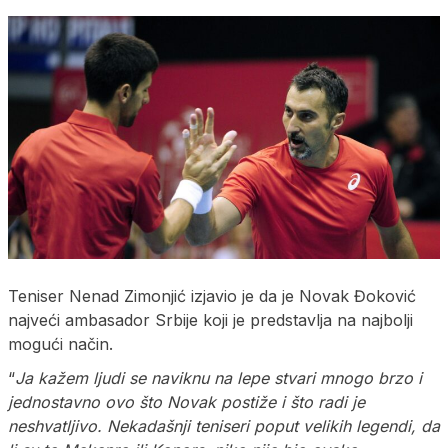
Teniser Nenad Zimonjić izjavio je da je Novak Đoković
najveći ambasador Srbije koji je predstavlja na najbolji
mogući način.
“
Ja kažem ljudi se naviknu na lepe stvari mnogo brzo i
jednostavno ovo što Novak postiže i što radi je
neshvatljivo. Nekadašnji teniseri poput velikih legendi, da