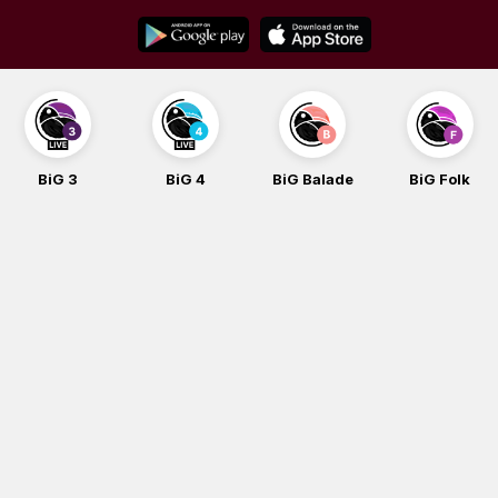
Skip
to
content
BiG 3
BiG 4
BiG Balade
BiG Folk