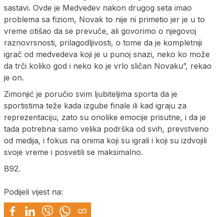
sastavi. Ovde je Medvedev nakon drugog seta imao
problema sa fiziom, Novak to nije ni primetio jer je u to
vreme otišao da se prevuče, ali govorimo o njegovoj
raznovrsnosti, prilagodljivosti, o tome da je kompletniji
igrač od medvedeva koji je u punoj snazi, neko ko može
da trči koliko god i neko ko je vrlo sličan Novaku”, rekao
je on.
Zimonjić je poručio svim ljubiteljima sporta da je
sportistima teže kada izgube finale ili kad igraju za
reprezentaciju, zato su onolike emocije prisutne, i da je
tada potrebna samo velika podrška od svih, prevstveno
od medija, i fokus na onima koji su igrali i koji su izdvojili
svoje vreme i posvetili se maksimalno.
B92.
Podijeli vijest na: