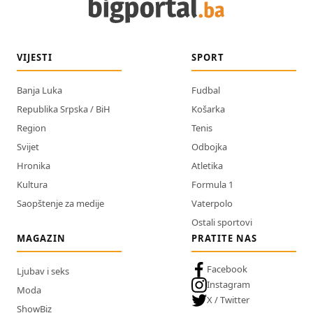
VIJESTI
SPORT
Banja Luka
Fudbal
Republika Srpska / BiH
Košarka
Region
Tenis
Svijet
Odbojka
Hronika
Atletika
Kultura
Formula 1
Saopštenje za medije
Vaterpolo
Ostali sportovi
MAGAZIN
PRATITE NAS
Facebook
Ljubav i seks
Instagram
Moda
X / Twitter
ShowBiz