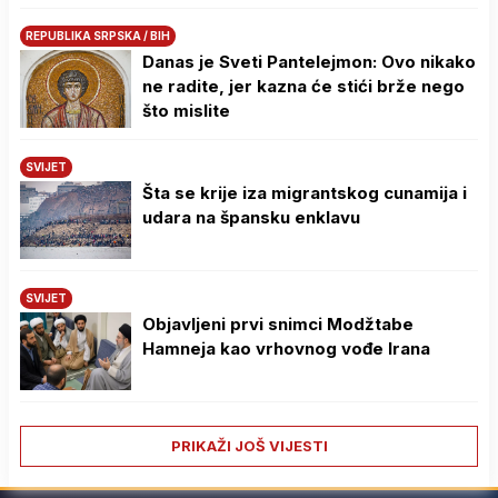
REPUBLIKA SRPSKA / BIH
Danas je Sveti Pantelejmon: Ovo nikako
ne radite, jer kazna će stići brže nego
što mislite
SVIJET
Šta se krije iza migrantskog cunamija i
udara na špansku enklavu
SVIJET
Objavljeni prvi snimci Modžtabe
Hamneja kao vrhovnog vođe Irana
PRIKAŽI JOŠ VIJESTI