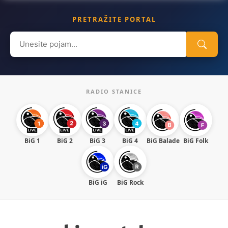
PRETRAŽITE PORTAL
Search
for:
RADIO STANICE
BiG 1
BiG 2
BiG 3
BiG 4
BiG Balade
BiG Folk
BiG iG
BiG Rock