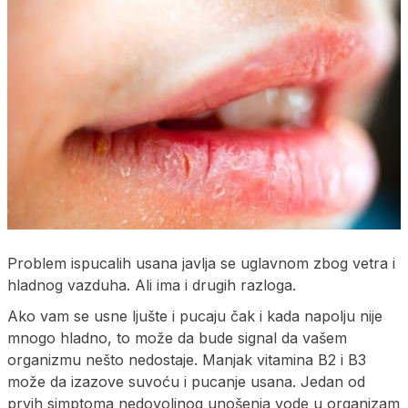
Problem ispucalih usana javlja se uglavnom zbog vetra i
hladnog vazduha. Ali ima i drugih razloga.
Ako vam se usne ljušte i pucaju čak i kada napolju nije
mnogo hladno, to može da bude signal da vašem
organizmu nešto nedostaje. Manjak vitamina B2 i B3
može da izazove suvoću i pucanje usana. Jedan od
prvih simptoma nedovoljnog unošenja vode u organizam