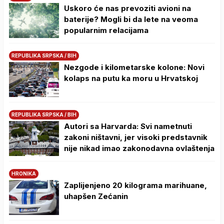
Uskoro će nas prevoziti avioni na
baterije? Mogli bi da lete na veoma
popularnim relacijama
REPUBLIKA SRPSKA / BIH
Nezgode i kilometarske kolone: Novi
kolaps na putu ka moru u Hrvatskoj
REPUBLIKA SRPSKA / BIH
Autori sa Harvarda: Svi nametnuti
zakoni ništavni, jer visoki predstavnik
nije nikad imao zakonodavna ovlaštenja
HRONIKA
Zaplijenjeno 20 kilograma marihuane,
uhapšen Zećanin