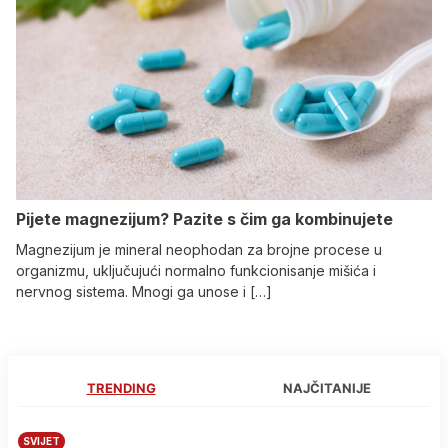
Pijete magnezijum? Pazite s čim ga kombinujete
Magnezijum je mineral neophodan za brojne procese u
organizmu, uključujući normalno funkcionisanje mišića i
nervnog sistema. Mnogi ga unose i […]
TRENDING
NAJČITANIJE
SVIJET