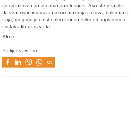
se odražava i na usnama na isti način. Ako ste primetili
da vam usne ispucaju nakon mazanja ruževa, balsama ili
sjaja, moguće je da ste alergični na neke od supstanci u
sastavu tih proizvoda.
Alo.rs
Podijeli vijest na: