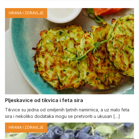
HRANA I ZDRAVLJE
Pljeskavice od tikvica i feta sira
Tikvice su jedna od omiljenih ljetnih namirnica, a uz malo feta
sira i nekoliko dodataka mogu se pretvoriti u ukusan […]
HRANA I ZDRAVLJE