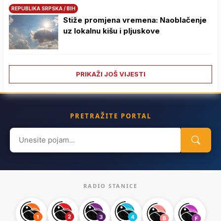
REPUBLIKA SRPSKA / BIH
Stiže promjena vremena: Naoblačenje
uz lokalnu kišu i pljuskove
PRIKAŽI JOŠ VIJESTI
PRETRAŽITE PORTAL
Search
for:
RADIO STANICE