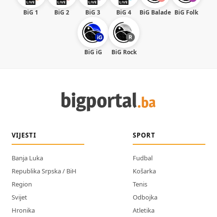
BiG 1
BiG 2
BiG 3
BiG 4
BiG Balade
BiG Folk
BiG iG
BiG Rock
VIJESTI
SPORT
Banja Luka
Fudbal
Republika Srpska / BiH
Košarka
Region
Tenis
Svijet
Odbojka
Hronika
Atletika