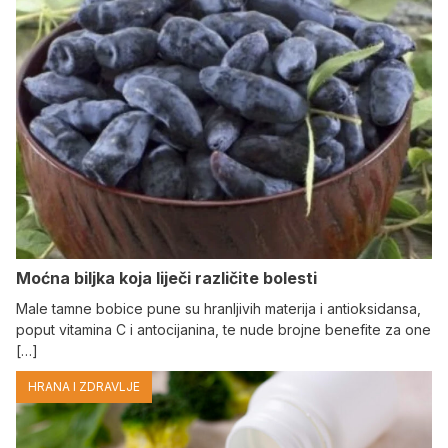
Moćna biljka koja liječi različite bolesti
Male tamne bobice pune su hranljivih materija i antioksidansa,
poput vitamina C i antocijanina, te nude brojne benefite za one
[…]
HRANA I ZDRAVLJE