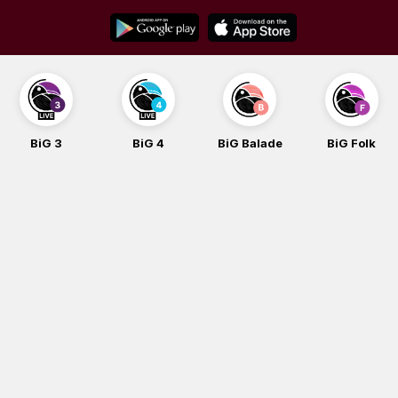
Skip
to
content
BiG 3
BiG 4
BiG Balade
BiG Folk