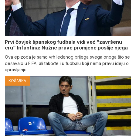
Prvi čovjek španskog fudbala vidi već “završenu
eru” Infantina: Nužne prave promjene poslije njega
Ova epizoda je samo vrh ledenog brijega svega onoga što se
dešavalo u FIFA, ali takođe i u fudbalu koji nema pravu ideju o
upravljanju
KOŠARKA