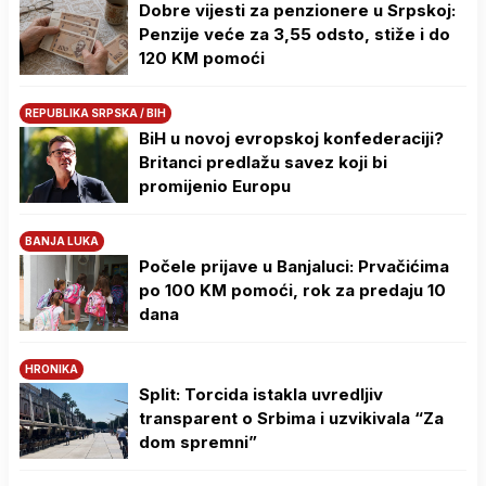
Dobre vijesti za penzionere u Srpskoj:
Penzije veće za 3,55 odsto, stiže i do
120 KM pomoći
REPUBLIKA SRPSKA / BIH
BiH u novoj evropskoj konfederaciji?
Britanci predlažu savez koji bi
promijenio Europu
BANJA LUKA
Počele prijave u Banjaluci: Prvačićima
po 100 KM pomoći, rok za predaju 10
dana
HRONIKA
Split: Torcida istakla uvredljiv
transparent o Srbima i uzvikivala “Za
dom spremni”