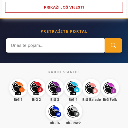
PRIKAŽI JOŠ VIJESTI
PRETRAŽITE PORTAL
Search
for:
RADIO STANICE
BiG 1
BiG 2
BiG 3
BiG 4
BiG Balade
BiG Folk
BiG iG
BiG Rock