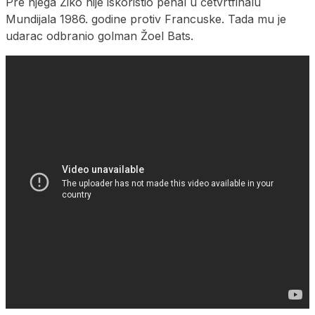
Pre njega Ziko nije iskoristio penal u četvrtfinalu
Mundijala 1986. godine protiv Francuske. Tada mu je
udarac odbranio golman Žoel Bats.