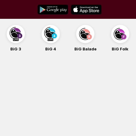
Skip
to
content
BiG 3
BiG 4
BiG Balade
BiG Folk