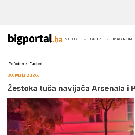
VIJESTI
SPORT
MAGAZIN
Početna
»
Fudbal
30. Maja 2026.
Žestoka tuča navijača Arsenala i 