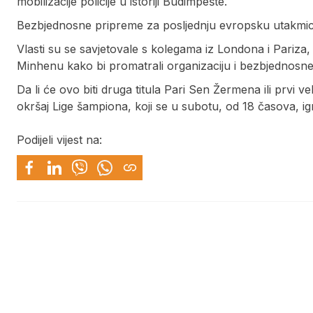
mobilizacije policije u istoriji Budimpešte.
Bezbjednosne pripreme za posljednju evropsku utakmicu
Vlasti su se savjetovale s kolegama iz Londona i Pariza, a
Minhenu kako bi promatrali organizaciju i bezbjednosne
Da li će ovo biti druga titula Pari Sen Žermena ili prvi ve
okršaj Lige šampiona, koji se u subotu, od 18 časova, i
Podijeli vijest na: