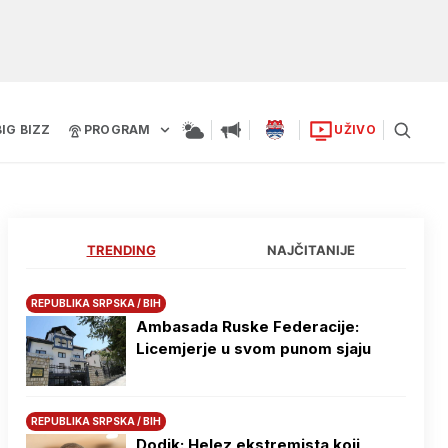
BIG BIZZ
PROGRAM
UŽIVO
TRENDING
NAJČITANIJE
REPUBLIKA SRPSKA / BIH
Ambasada Ruske Federacije:
Licemjerje u svom punom sjaju
REPUBLIKA SRPSKA / BIH
Dodik: Helez ekstremista koji