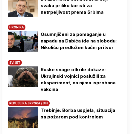
svaku priliku koristi za
netrpeljivost prema Srbima
HRONIKA
Osumnjičeni za pomaganje u
napadu na Dabića ide na slobodu:
Nikoliću predložen kućni pritvor
SVIJET
Ruske snage otkrile dokaze:
Ukrajinski vojnici poslužili za
eksperiment, na njima isprobana
vakcina
REPUBLIKA SRPSKA / BIH
Trebinje: Borba uspjela, situacija
sa požarom pod kontrolom