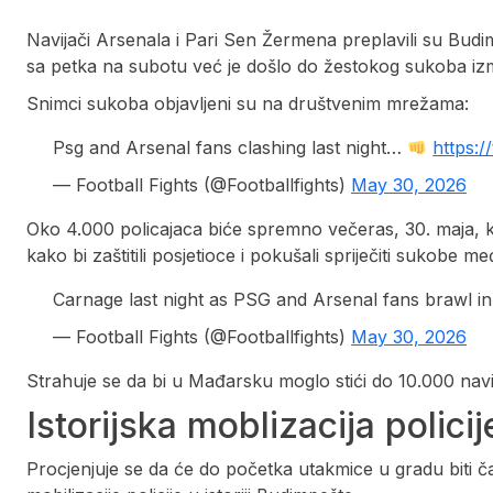
Navijači Arsenala i Pari Sen Žermena preplavili su Budi
sa petka na subotu već je došlo do žestokog sukoba iz
Snimci sukoba objavljeni su na društvenim mrežama:
Psg and Arsenal fans clashing last night…
https:
— Football Fights (@Footballfights)
May 30, 2026
Oko 4.000 policajaca biće spremno večeras, 30. maja, k
kako bi zaštitili posjetioce i pokušali spriječiti sukobe
Carnage last night as PSG and Arsenal fans brawl i
— Football Fights (@Footballfights)
May 30, 2026
Strahuje se da bi u Mađarsku moglo stići do 10.000 navijač
Istorijska moblizacija policij
Procjenjuje se da će do početka utakmice u gradu biti č