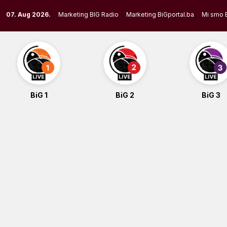
Skip
07. Aug 2026.
Marketing BIG Radio
Marketing BiGportal.ba
Mi smo 
to
content
BiG 1
BiG 2
BiG 3