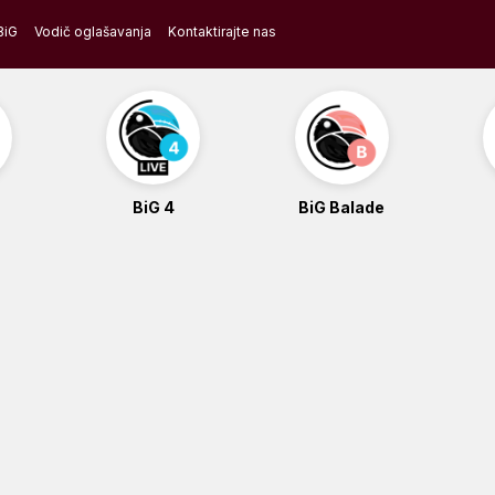
BiG
Vodič oglašavanja
Kontaktirajte nas
BiG 4
BiG Balade