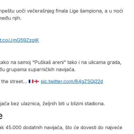
mpeštu uoči večerašnjeg finala Lige šampiona, a u noći
među njih.
//t.co/JmG59ZzglK
ako na samoj “Puškaš areni” tako i na ulicama grada,
 među grupama suparničkih navijača.
n the street…
pic.twitter.com/84gZSQj22d
a bez ulaznica, željnih biti u blizini stadiona.
e
ak 45.000 dodatnih navijača, što će dovesti do najveće