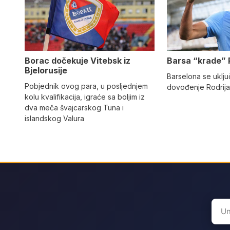
Barsa “krade” 
Borac dočekuje Vitebsk iz
Bjelorusije
Barselona se uključ
Pobjednik ovog para, u posljednjem
dovođenje Rodrija
kolu kvalifikacija, igraće sa boljim iz
dva meča švajcarskog Tuna i
islandskog Valura
Sear
for: