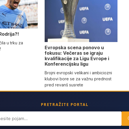
Rodrija?!
ila u trku za
Evropska scena ponovo u
!
fokusu: Večeras se igraju
kvalifikacije za Ligu Evrope i
Konferencijsku ligu
Brojni evropski velikani i ambiciozni
klubovi bore se za važnu prednost
pred revanš susrete
PRETRAŽITE PORTAL
ch