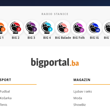
RADIO STANICE
G 1
BiG 2
BiG 3
BiG 4
BiG Balade
BiG Folk
BiG iG
BiG
SPORT
MAGAZIN
Fudbal
Ljubav i seks
Košarka
Moda
Tenis
ShowBiz