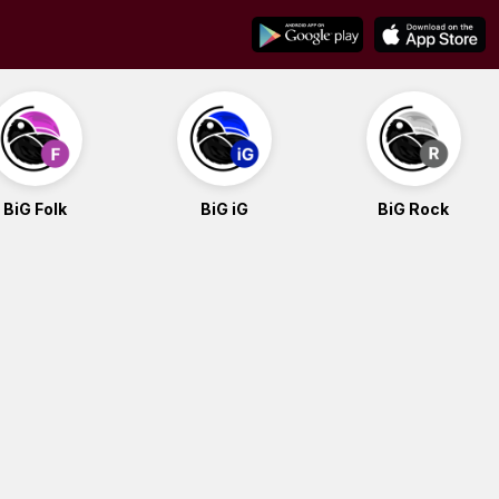
BiG Folk
BiG iG
BiG Rock