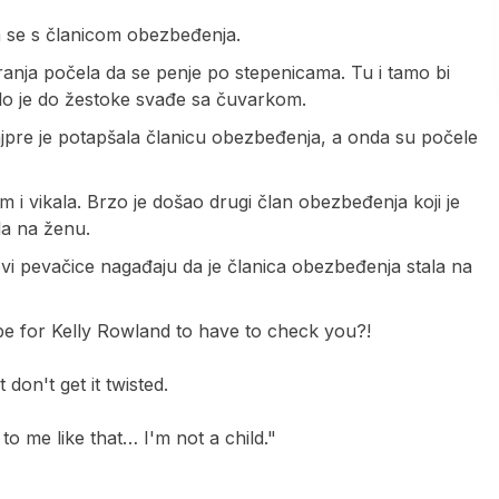
 se s članicom obezbeđenja.
uranja počela da se penje po stepenicama. Tu i tamo bi
lo je do žestoke svađe sa čuvarkom.
Najpre je potapšala članicu obezbeđenja, a onda su počele
m i vikala. Brzo je došao drugi član obezbeđenja koji je
ula na ženu.
i pevačice nagađaju da je članica obezbeđenja stala na
e for Kelly Rowland to have to check you?!
 don't get it twisted.
 to me like that… I'm not a child."