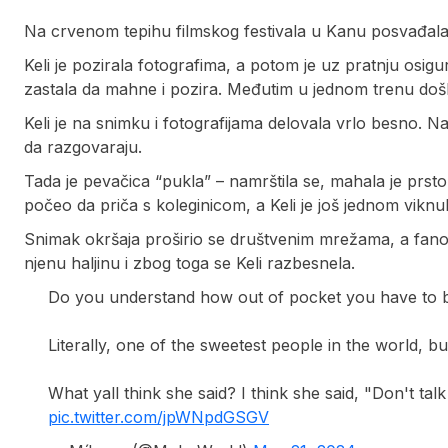
Na crvenom tepihu filmskog festivala u Kanu posvađala
Keli je pozirala fotografima, a potom je uz pratnju osig
zastala da mahne i pozira. Međutim u jednom trenu doš
Keli je na snimku i fotografijama delovala vrlo besno. 
da razgovaraju.
Tada je pevačica “pukla” – namrštila se, mahala je prsto
počeo da priča s koleginicom, a Keli je još jednom vikn
Snimak okršaja proširio se društvenim mrežama, a fanov
njenu haljinu i zbog toga se Keli razbesnela.
Do you understand how out of pocket you have to b
Literally, one of the sweetest people in the world, but
What yall think she said? I think she said, "Don't talk
pic.twitter.com/jpWNpdGSGV