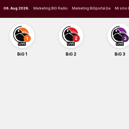
Skip
06. Aug 2026.
Marketing BIG Radio
Marketing BiGportal.ba
Mi smo 
to
content
BiG 1
BiG 2
BiG 3