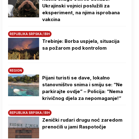
Ukrajinski vojnici poslužili za
eksperiment, na njima isprobana
vakcina
REPUBLIKA SRPSKA / BIH
Trebinje: Borba uspjela, situacija
sa požarom pod kontrolom
REGION
Pijani turisti se dave, lokalno
stanovništvo snima i smiju se: “Ne
parkirajte ovdje” – Policija: “Nema
krivičnog djela za nepomaganje!”
REPUBLIKA SRPSKA / BIH
Zenički rudari drugu noć zaredom
prenoćili u jami Raspotočje