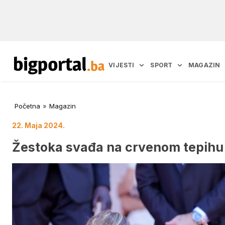
VIJESTI
SPORT
MAGAZIN
Početna
»
Magazin
22. Maja 2024.
Žestoka svađa na crvenom tepihu