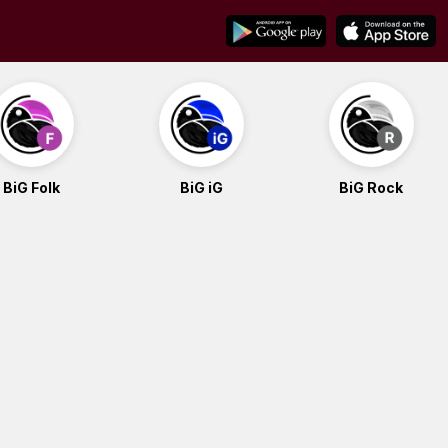
BiG Folk
BiG iG
BiG Rock