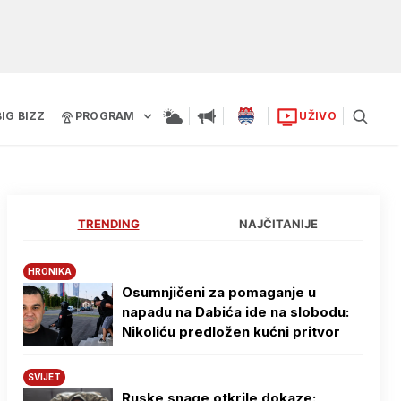
BIG BIZZ
PROGRAM
UŽIVO
TRENDING
NAJČITANIJE
HRONIKA
Osumnjičeni za pomaganje u
napadu na Dabića ide na slobodu:
Nikoliću predložen kućni pritvor
SVIJET
Ruske snage otkrile dokaze: