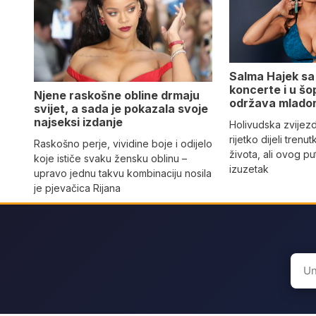
Salma Hajek sa 
koncerte i u š
Njene raskošne obline drmaju
održava mlado
svijet, a sada je pokazala svoje
najseksi izdanje
Holivudska zvijez
rijetko dijeli trenu
Raskošno perje, vividine boje i odijelo
života, ali ovog pu
koje ističe svaku žensku oblinu –
izuzetak
upravo jednu takvu kombinaciju nosila
je pjevačica Rijana
Sear
for: