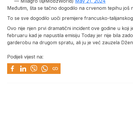
— Mílagro (@MobzWorld)
May 21, 2024
Međutim, šta se tačno dogodilo na crvenom tepihu još nije
To se sve dogodilo uoči premijere francusko-talijanskog
Ovo nije njen prvi dramatični incident ove godine u koji
februaru kad je napustila emisiju Today jer nije bila zad
garderobu na drugom spratu, ali ju je već zauzela Džen
Podijeli vijest na: