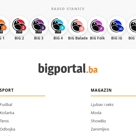
RADIO STANICE
G 1
BiG 2
BiG 3
BiG 4
BiG Balade
BiG Folk
BiG iG
BiG
SPORT
MAGAZIN
Fudbal
Ljubav i seks
Košarka
Moda
Tenis
ShowBiz
Odbojka
Zanimljivo