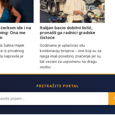
Italijan bacio dobitni listić,
ćerkom ide i na
pronašli ga radnici gradske
oping: Ona me
čistoće
m
Godinama je uplaćivao istu
da Salma Hajek
kombinaciju brojeva – one koji su za
tke iz privatnog
njega imali posebno značenje jer su
ta napravila je
bili vezani za uspomenu na dragu
osobu
PRETRAŽITE PORTAL
ch